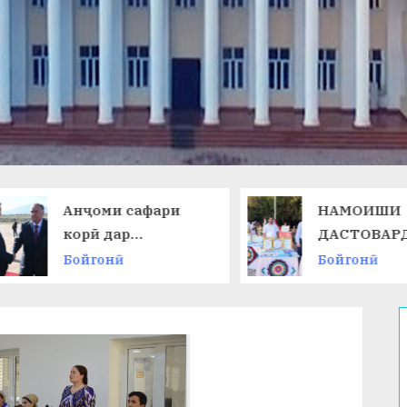
Анҷоми сафари
НАМОИШИ
корӣ дар
ДАСТОВАРД
Ҷумҳурии
ОМӮЗГОРОН
Бойгонӣ
Бойгонӣ
Қирғизистон