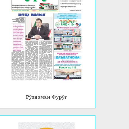
Рӯзномаи Фурӯғ