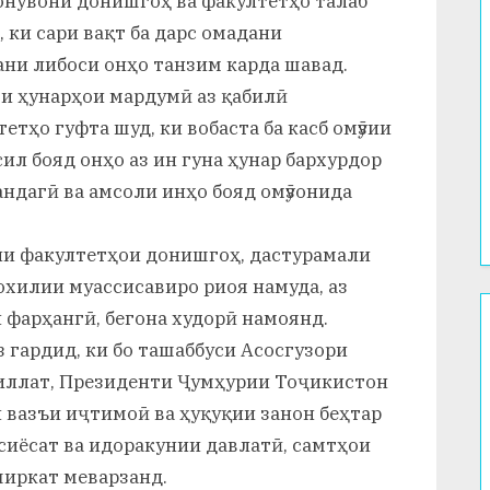
онувони донишгоҳ ва факултетҳо талаб
 ки сари вақт ба дарс омадани
ни либоси онҳо танзим карда шавад.
и ҳунарҳои мардумӣ аз қабилӣ
етҳо гуфта шуд, ки вобаста ба касб омӯзии
ил бояд онҳо аз ин гуна ҳунар бархурдор
зандагӣ ва амсоли инҳо бояд омӯзонида
ёни факултетҳои донишгоҳ, дастурамали
охилии муассисавиро риоя намуда, аз
 фарҳангӣ, бегона худорӣ намоянд.
 гардид, ки бо ташаббуси Асосгузори
иллат, Президенти Ҷумҳурии Тоҷикистон
 вазъи иҷтимоӣ ва ҳуқуқии занон беҳтар
 сиёсат ва идоракунии давлатӣ, самтҳои
ширкат меварзанд.