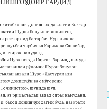
НИШГОҲ ДОИР ГАРДИД
ори китобхонаи Донишгоҳ давлатии Бохтар
 наватии Шурои бонувони донишгоҳ
ни ректор оид ба тарбия Нурализода
ри шуъбаи тарбия ва Каримова Санавбар,
ҳ иштирок намуданд.
рбия Нурализода Наргис, баромад намуда,
машавандаи рӯзномаи Шурои бонувон
масъалаи аввали Шуро «Дастурамали
гону донишҷӯён ва омӯзгорони
Тоҷикистон», шунида шуд.
д, аз рӯи масъалаи аввал ёдрас намуданд,
ӣ, барои донишҷӯён ҳатми буда, назорати