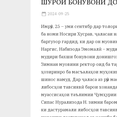
ШУРОИ БОНУВОНИ ДО
и
Х
Posted
2024-09-25
By
on
saidov
у
Имрӯз, 25 – уми сентябр дар тол
с
ба номи Носири Хусрав, ҷаласаи
баргузор гардид, ки дар он муови
р
Наргис, Набизода Эмомалӣ – муди
а
мудири бахши бонувони донишго
в
Зимнан муовини ректор оид ба та
ҳозиринро ба масъалаҳои муҳоки
шинос намуд. Дар ҷаласа аз рӯи 
либосҳои тавсиявӣ барои хонанда
муассисаҳои таълимии Ҷумҳурии 
Сипас Нурализода Н. зимни барома
ки дастурамали либосҳои тавсияв