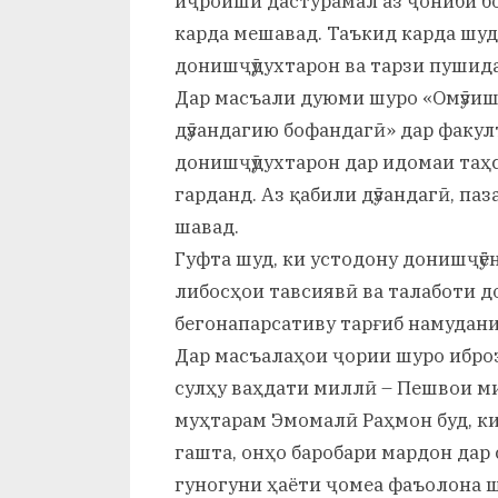
иҷроиши дастурамал аз ҷониби б
карда мешавад. Таъкид карда шуд,
донишҷӯдухтарон ва тарзи пушида
Дар масъали дуюми шуро «Омӯзиш
дӯзандагию бофандагӣ» дар факулт
донишҷӯдухтарон дар идомаи таҳс
гарданд. Аз қабили дӯзандагӣ, па
шавад.
Гуфта шуд, ки устодону донишҷӯ
либосҳои тавсиявӣ ва талаботи д
бегонапарсативу тарғиб намудани
Дар масъалаҳои ҷории шуро иброз
сулҳу ваҳдати миллӣ – Пешвои м
муҳтарам Эмомалӣ Раҳмон буд, ки
гашта, онҳо баробари мардон дар
гуногуни ҳаёти ҷомеа фаъолона 