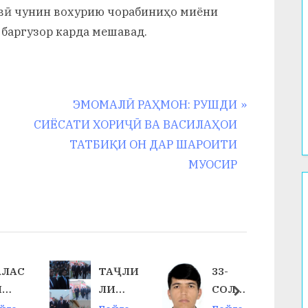
вӣ чунин вохурию чорабиниҳо миёни
баргузор карда мешавад.
N
ЭМОМАЛӢ РАҲМОН: РУШДИ
e
СИЁСАТИ ХОРИҶӢ ВА ВАСИЛАҲОИ
x
ТАТБИҚИ ОН ДАР ШАРОИТИ
t
МУОСИР
P
o
s
t
:
АЛАС
ТАҶЛИ
33-
И
ЛИ
СОЛИ
next
УРО
ҶАШН
БУРДБ