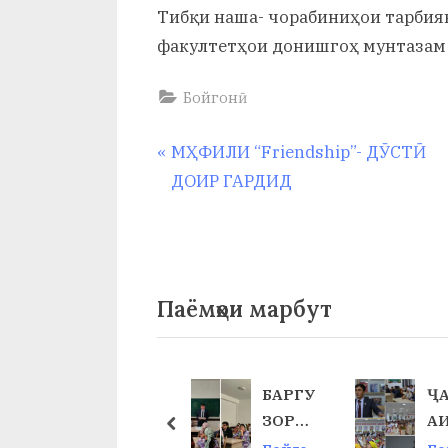
Тибқи наша- чорабиниҳои тарбия
факултетҳои донишгоҳ мунтазам 
Бойгонӣ
Навигация
P
МҲФИЛИ “Friendship”- ДӮСТӢ
r
ДОИР ГАРДИД
по
e
v
записям
i
o
Паёмҳои марбут
u
s
P
ИСТИ
БАРГУ
Ҷ
o
ҚЛОЛ
ЗОРИИ
А
prev
s
ИЯТ
КОНФ
Ш