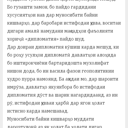
Бо гузашти замон, бо пайдо гардидани
хусусиятҳои нав дар муносибати байни
кишварҳо, дар баробари истифодаи қувва, воситаи
дигари амалӣ намудани мақсадҳои фаъолияти
хориҷӣ «дипломатия» пайдо шуд.
Дар доираи дипломатия кӯшиш карда мешуд, ки
бо роҳу усулҳои дипломатӣ давлатҳои алоҳида
бо иштирокчиёни бартаридошта мухолифат
нишон дода, бо ин васила фазои геополитикии
худро пурра намоянд. Ба ақидаи мо, дар шароити
имрӯза, давлатҳо якуякбора бо истифодаи
дипломатия дӯст ва шарик нагардидаанд, аз ин
рӯ, истифодаи қувваи ҳарбӣ дар ягон ҳолат
истисно карда намешавад.
Муносибати байни кишварҳо муддати
дарозтулонӣ аз як ҳолат ба ҳолати дигар