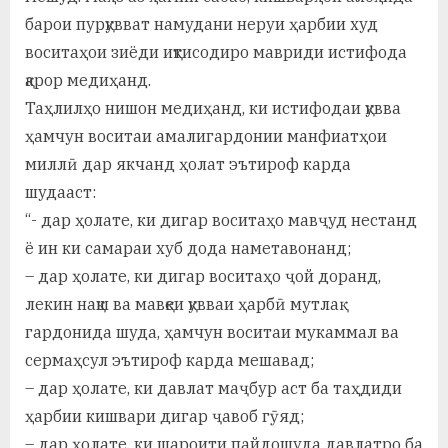
барои пурқувват намудани неруи ҳарбии худ
воситаҳои зиёди иқтисодиро мавриди истифода
қарор медиҳанд.
Таҳлилҳо нишон медиҳанд, ки истифодаи қувва
ҳамчун воситаи амалигардонии манфиатҳои
миллӣ дар якчанд ҳолат эътироф карда
шудааст:
“- дар ҳолате, ки дигар воситаҳо мавҷуд нестанд
ё ин ки самараи хуб дода наметавонанд;
– дар ҳолате, ки дигар воситаҳо ҷой доранд,
лекин нақш ва мавқеи қувваи ҳарбӣ мутлақ
гардонида шуда, ҳамчун воситаи мукаммал ва
сермаҳсул эътироф карда мешавад;
– дар ҳолате, ки давлат маҷбур аст ба таҳдиди
ҳарбии кишвари дигар ҷавоб гӯяд;
– дар ҳолате, ки шароити пайдошуда давлатро ба