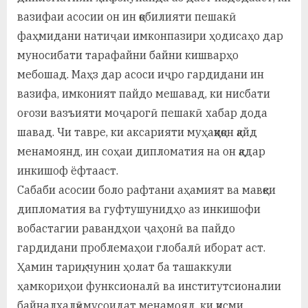
вазифаи асосии он ин қобилияти пешакӣ
фаҳмидани натиҷаи имконпазири ҳодисаҳо дар
муносибати тарафайни байни кишварҳо
мебошад. Маҳз дар асоси иҷро гардидани ин
вазифа, имконият пайдо мешавад, ки нисбати
оғози вазъияти моҷарогӣ пешакӣ хабар дода
шавад. Чи тавре, ки аксарияти муҳаққиқон қайд
менамоянд, ин соҳаи дипломатия на он қадар
инкишоф ёфтааст.
Сабаби асосии боло рафтани аҳамият ва мавқеи
дипломатия ва гуфтушунидҳо аз инкишофи
вобастагии равандҳои ҷаҳонӣ ва пайдо
гардидани проблемаҳои глобалӣ иборат аст.
Ҳамин тариқ, чунин ҳолат ба ташаккули
ҳамкориҳои функсионалӣ ва институтсионалии
байналхалқӣмусоидат менамояд, ки қисми