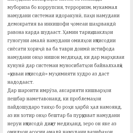
мубориза бо коррупсия, терроризм, мукаммал
намудани системаи идоракунӣ, паҳн намудани
демократия ва инкишофи ҷомеаи шаҳрвандӣ
равона карда шудааст. Ҳамин тариқ, шаклҳои
гуногуни амалӣ намудани омилҳои иқтисодии
сиёсати хориҷӣ ва ба таври доимӣ истифода
намудани онҳо нишон медиҳад, ки дар марҳилаи
кунунӣ дар системаи муносибатҳои байналхалқӣ
«қувваи иқтисодӣ» муҳимияти худро аз даст
надодааст.
Дар шароити имрӯза, аксарияти кишварҳои
пешбар наметавонанд, ки проблемаҳои
пайдошударо танҳо бо роҳи ҳарбӣ ҳал намоянд,
аз ин хотир онҳо бештар ба пурқувват намудани
неруи иқтисодӣ диққат медиҳанд, зеро он яке аз
омилҳои асосии амалӣ намудани вазифаҳои