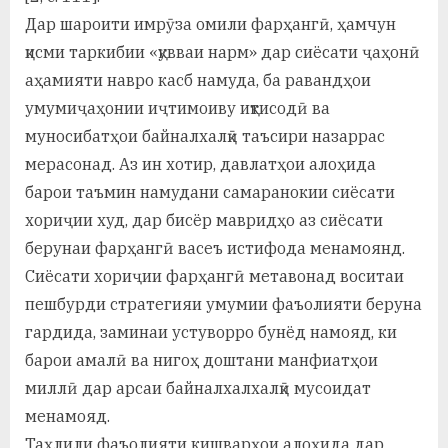
Дар шароити имрӯза омили фарҳангӣ, ҳамчун
қисми таркибии «қувваи нарм» дар сиёсати ҷаҳонӣ
аҳамияти навро касб намуда, ба равандҳои
умумиҷаҳонии иҷтимоиву иқтисодӣ ва
муносибатҳои байналхалқӣ таъсири назаррас
мерасонад. Аз ин хотир, давлатҳои алоҳида
барои таъмин намудани самаранокии сиёсати
хориҷии худ, дар бисёр мавридҳо аз сиёсати
берунаи фарҳангӣ васеъ истифода менамоянд.
Сиёсати хориҷии фарҳангӣ метавонад воситаи
пешбурди стратегияи умумии фаъолияти беруна
гардида, заминаи устуворро бунёд намояд, ки
барои амалӣ ва нигоҳ доштани манфиатҳои
миллӣ дар арсаи байналхалхалқӣ мусоидат
менамояд.
Таҳлили фаъолияти кишварҳои алоҳида дар