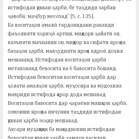
истифодаи қувваи ҳарбӣ, бе таҳдиди зарбаи
ҷавобӣ, маҷбур месозад” [5, с. 135].
Ба воситаҳои амалӣ гардонидани раванди
фаъолияти хориҷӣ артиш, миқдори ҳайати он,
вазъияти маънавии он, миқдор ва сифати яроқ ва
базаҳои ҳарбӣ, мавҷудияти яроқи ядроӣ дохил
мешаванд. Истифодаи воситаҳои ҳарбӣ
метавонанд бевосита ва ё бавосита бошанд.
Истифодаи бевоситаи воситаҳои ҳарбӣ дар
ҳолати амалҳои ҳарбӣ, муҳосира ва мудохила
мавриди истифода қарор дода мешавад.
Воситаҳои бавосита дар ҷараёни машқҳои ҳарбӣ,
озмоиши яроқ ва инчунин таҳдиди истифодаи
қувваи ҳарбӣ зоҳир мешавад.
Аксари муҳаққиқон ба мақсаднокии истифодаи
бевоситаи қувваи ҳарбӣ ҳамчун василаи