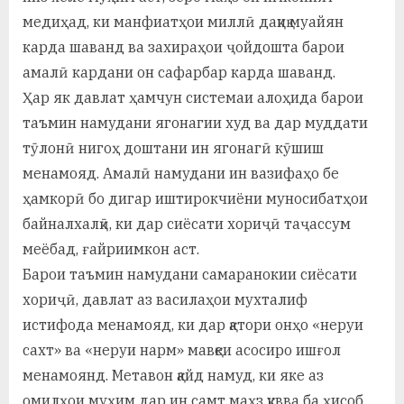
медиҳад, ки манфиатҳои миллӣ дақиқ муайян
карда шаванд ва захираҳои ҷойдошта барои
амалӣ кардани он сафарбар карда шаванд.
Ҳар як давлат ҳамчун системаи алоҳида барои
таъмин намудани ягонагии худ ва дар муддати
тӯлонӣ нигоҳ доштани ин ягонагӣ кӯшиш
менамояд. Амалӣ намудани ин вазифаҳо бе
ҳамкорӣ бо дигар иштирокчиёни муносибатҳои
байналхалқӣ, ки дар сиёсати хориҷӣ таҷассум
меёбад, ғайриимкон аст.
Барои таъмин намудани самаранокии сиёсати
хориҷӣ, давлат аз василаҳои мухталиф
истифода менамояд, ки дар қатори онҳо «неруи
сахт» ва «неруи нарм» мавқеи асосиро ишғол
менамоянд. Метавон қайд намуд, ки яке аз
омилҳои муҳим дар ин самт маҳз қувва ба ҳисоб