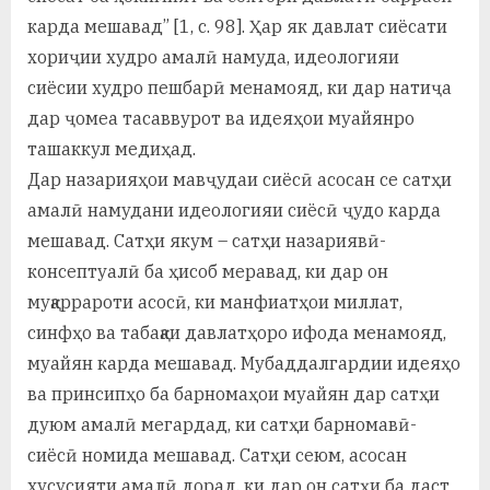
карда мешавад” [1, с. 98]. Ҳар як давлат сиёсати
хориҷии худро амалӣ намуда, идеологияи
сиёсии худро пешбарӣ менамояд, ки дар натиҷа
дар ҷомеа тасаввурот ва идеяҳои муайянро
ташаккул медиҳад.
Дар назарияҳои мавҷудаи сиёсӣ асосан се сатҳи
амалӣ намудани идеологияи сиёсӣ ҷудо карда
мешавад. Сатҳи якум – сатҳи назариявӣ-
консептуалӣ ба ҳисоб меравад, ки дар он
муқаррароти асосӣ, ки манфиатҳои миллат,
синфҳо ва табақаи давлатҳоро ифода менамояд,
муайян карда мешавад. Мубаддалгардии идеяҳо
ва принсипҳо ба барномаҳои муайян дар сатҳи
дуюм амалӣ мегардад, ки сатҳи барномавӣ-
сиёсӣ номида мешавад. Сатҳи сеюм, асосан
хусусияти амалӣ дорад, ки дар он сатҳи ба даст