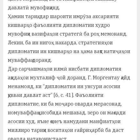
давлатӣ мувофиқанд.
Ҳамин тариқ, дар шароити имрӯза аксарияти
кишварҳо фаъолияти дипломатии худро
мувофиқи вазифаҳои стратегӣ ба роҳ мемонанд.
Лекин, ба ин нигоҳ накарда, стратегияҳои
дипломатии ин кишварҳо на ҳама вақт натиҷаҳои
муваффақ доранд.
Дар сарчашмаҳои илмӣ нисбати дипломатия
ақидаҳои мухталиф ҷой доранд. Г. Моргентау қайд
менамояд, ки “дипломатия ин унсури асосии
қувваи давлат аст” [6, с. 41]. Фаъолияти
дипломатие, ки ба моҷаро оварда мерасонад,
номуваффақ ҳисобида мешавад, зеро он мақсади
асосии худ, яъне қонеъ намудани манфиатҳои
миллиро тариқи воситаҳои ғайриҳарбӣ ба даст
оварда натавонистааст.