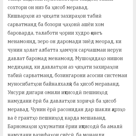
сохтори он низ ба ҳисоб меравад.
Кишварҳои аз ҷиҳати захираҳои табиӣ
сарватманд ба бозори ҷаҳонӣ ашёи хом
бароварда, талаботи ҷории худро қонеъ
менамоянд, зеро он даромади зиёд меорад, ки
чунин ҳолат албатта ҳамчун сарчашмаи неруи
давлат баромад менамояд. Мушоҳидаҳо нишон
медиҳанд, ки давлатҳои аз ҷиҳати захираҳои
табиӣ сарватманд, бозингарони асосии системаи
муносибатҳои байналхалқӣ ба ҳисоб мераванд.
Унсури дигари омили иқтисодӣ пешниҳод
намудани ёрӣ ба давлатҳои хориҷӣ ба ҳисоб
меравад. Чунин ёрӣ расонидан дар шакли қарзҳо
ва ё грантҳо пешниҳод карда мешаванд.
Барномаҳои ҳукуматии ёрии иқтисодӣ ба амалӣ
намудани вазифаҳои сиёсӣ, ба монанди