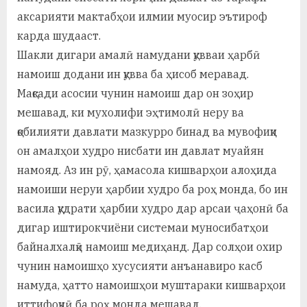
аксарияти мактабҳои илмии муосир эътироф
карда шудааст.
Шакли дигари амалӣ намудани қувваи ҳарбӣ
намоиш додани ин қувва ба ҳисоб меравад.
Мақсади асосии чунин намоиш дар он зоҳир
мешавад, ки мухолифи эҳтимолӣ неру ва
қобилияти давлати мазкурро бинад ва мувофиқи
он амалҳои худро нисбати ин давлат муайян
намояд. Аз ин рӯ, ҳамасола кишварҳои алоҳида
намоиши неруи ҳарбии худро ба роҳ монда, бо ин
васила қудрати ҳарбии худро дар арсаи ҷаҳонӣ ба
дигар иштирокчиёни системаи муносибатҳои
байналхалқӣ намоиш медиҳанд. Дар солҳои охир
чунин намоишҳо хусусияти анъанавиро касб
намуда, ҳатто намоишҳои муштараки кишварҳои
иттифоқчӣ ба роҳ монда мешавад.