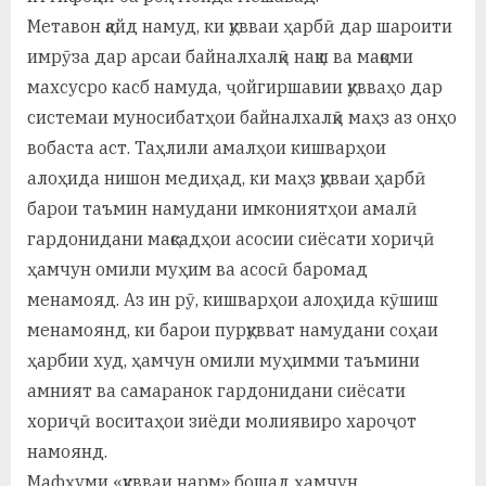
Метавон қайд намуд, ки қувваи ҳарбӣ дар шароити
имрӯза дар арсаи байналхалқӣ нақш ва мақоми
махсусро касб намуда, ҷойгиршавии қувваҳо дар
системаи муносибатҳои байналхалқӣ маҳз аз онҳо
вобаста аст. Таҳлили амалҳои кишварҳои
алоҳида нишон медиҳад, ки маҳз қувваи ҳарбӣ
барои таъмин намудани имкониятҳои амалӣ
гардонидани мақсадҳои асосии сиёсати хориҷӣ
ҳамчун омили муҳим ва асосӣ баромад
менамояд. Аз ин рӯ, кишварҳои алоҳида кӯшиш
менамоянд, ки барои пурқувват намудани соҳаи
ҳарбии худ, ҳамчун омили муҳимми таъмини
амният ва самаранок гардонидани сиёсати
хориҷӣ воситаҳои зиёди молиявиро хароҷот
намоянд.
Мафҳуми «қувваи нарм» бошад ҳамчун