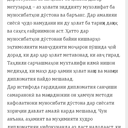
мегузарад – аз ҳолати зиддияту мухолифат ба
муносибатҳои дӯстона ва баръакс. Дар амалияи
сиёсӣ ҷудо намудани ин ду ҳолат ба тариқи дақиқ
ва саҳеҳ ғайриимкон аст. Ҳатто дар
муносибатҳои дӯстонаи байни кишварҳо
эҳтимолияти мавҷудияти моҷарои пӯшида ҷой
дорад, ки дар ҳар ҳолат метавонад, ки авҷ гирад.
Таҳлили сарчашмаҳои мухталифи илмӣ нишон
медиҳад, ки маҳз дар ҳамин ҳолат нақш ва мавқеи
дипломатия пайдо мешавад.
Дар истифода гардидани дипломатия санҷиши
самаранокӣ ва мақсаднокии он ҳамчун методи
кафолатноки муносибати дӯстона дар сиёсати
хориҷии давлат амалӣ карда мешавад. Чун
анъана, аҳамият ва муҳимияти худро
дипломатияи ҳифзкунанда аз даст надодааст, ки