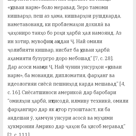
«қувваи нарм» боло меравад. Зеро тамоми
кишварҳо, пеш аз ҳама, кишварҳои рушдкарда,
наметавонанд, ки проблемаҳои дохилӣ ва
ҷаҳониро танҳо бо роҳи ҳарбӣ ҳал намоянд. Аз
ин хотир, мувофиқи ақидаи Ҷ. Най омили
ҷолибияти кишвар, нисбат ба қувваи ҳарбӣ
аҳамияти бузургро доро мебошад” [7, с. 28].
Дар асоси мавқеи Ҷ. Най чунин унсурҳои «қувваи
нарм», ба монанди, дипломатия, фарҳанг ва
идеологияи сиёсӣ пешниҳод карда мешавад” [4,
с. 16]. Сиёсатшиноси америкоӣ дар баробари
“омилҳои ҳарбӣ, иқтисодӣ, илмиву техникӣ, омили
фарҳангиро дар як қатор гузоштааст, ки ба
андешаи ӯ, ҳамчун унсури асосӣ ва муҳими
ҳукмронии Амрико дар ҷаҳон ба ҳисоб меравад”
[2, с. 111].