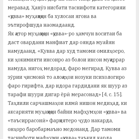
меравад. Ҳанӯз нисбати таснифоти категорияи
«қувва» муҳаққиқон ба хулосаи ягона ва
эътирофшуда наомадаанд.
Як қатор муҳаққиқон «қувва»-ро ҳамчун воситаи ба
даст овардани манфиат дар оянда муайян
намудаанд. «Қувва дар худ тамоми омилҳоеро,
ки ҳокимияти инсонро аз болои инсон муқаррар
намуда, нигоҳ медорад, фаро мегирад. Қувва аз
зӯрии ҷисмонӣ то алоқаҳои нозуки психологиро
фаро гирифта, дар идора гардидани як шуур аз
тарафи шуури дигар ёрӣ мерасонад» [4, с. 15].
Таҳлили сарчашмаҳои илмӣ нишон медиҳад, ки
аксарияти муҳаққиқон байни мафҳумҳои «қувва» ва
«таъсиррасонӣ» фарқиятеро ҷудо накарда,
онҳоро баробармаъно медонанд. Дар тамоми
таснифоти мафҳуми «қувва» таъкид карда