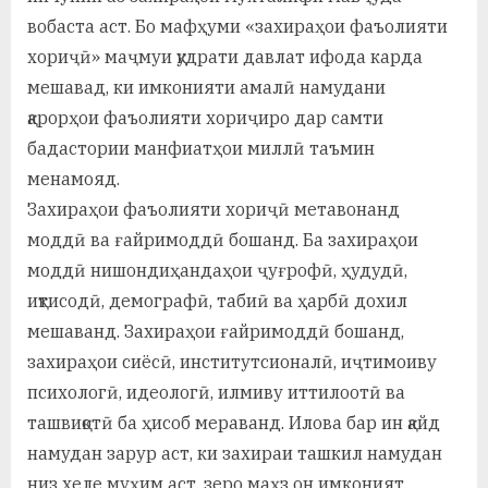
вобаста аст. Бо мафҳуми «захираҳои фаъолияти
хориҷӣ» маҷмуи қудрати давлат ифода карда
мешавад, ки имконияти амалӣ намудани
қарорҳои фаъолияти хориҷиро дар самти
бадастории манфиатҳои миллӣ таъмин
менамояд.
Захираҳои фаъолияти хориҷӣ метавонанд
моддӣ ва ғайримоддӣ бошанд. Ба захираҳои
моддӣ нишондиҳандаҳои ҷуғрофӣ, ҳудудӣ,
иқтисодӣ, демографӣ, табиӣ ва ҳарбӣ дохил
мешаванд. Захираҳои ғайримоддӣ бошанд,
захираҳои сиёсӣ, институтсионалӣ, иҷтимоиву
психологӣ, идеологӣ, илмиву иттилоотӣ ва
ташвиқотӣ ба ҳисоб мераванд. Илова бар ин қайд
намудан зарур аст, ки захираи ташкил намудан
низ хеле муҳим аст, зеро маҳз он имконият