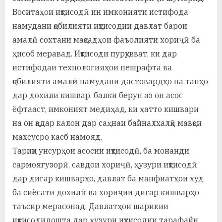
Воситаҳои иқтисодӣ ин имконияти истифода
намудани қобилияти иқтисодии давлат барои
амалӣ сохтани мақсадҳои фаъолияти хориҷӣ ба
ҳисоб меравад. Иқтисоди пурқувват, ки дар
истифодаи технологияҳои пешрафта ва
қобилияти амалӣ намудани дастовардҳо на танҳо
дар дохили кишвар, балки берун аз он асос
ёфтааст, имконият медиҳад, ки ҳатто кишвари
на он қадар калон дар саҳнаи байналхалқӣ мавқеи
махсусро касб намояд.
Тариқи унсурҳои асосии иқтисодӣ, ба монанди
сармоягузорӣ, савдои хориҷӣ, ҳузури иқтисодӣ
дар дигар кишварҳо, давлат ба манфиатҳои худ
ба сиёсати дохилӣ ва хориҷии дигар кишварҳо
таъсир мерасонад. Давлатҳои шарикии
иқтисодидошта дар ҳузури иқтисодии тарафайн