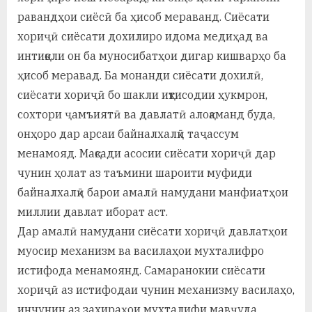
у
равандҳои сиёсӣ ба ҳисоб мераванд. Сиёсати
с
хориҷӣ сиёсати дохилиро идома медиҳад ва
интиқоли он ба муносибатҳои дигар кишварҳо ба
р
ҳисоб меравад. Ба монанди сиёсати дохилӣ,
а
сиёсати хориҷӣ бо шакли иқтисодии ҳукмрон,
в
сохтори ҷамъиятӣ ва давлатӣ алоқаманд буда,
онҳоро дар арсаи байналхалқӣ таҷассум
менамояд. Мақсади асосии сиёсати хориҷӣ дар
чунин ҳолат аз таъмини шароити муфиди
байналхалқӣ барои амалӣ намудани манфиатҳои
миллии давлат иборат аст.
Дар амалӣ намудани сиёсати хориҷӣ давлатҳои
муосир механизм ва василаҳои мухталифро
истифода менамоянд. Самаранокии сиёсати
хориҷӣ аз истифодаи чунин механизму василаҳо,
инчунин аз захираҳои мухталифи мавҷуда