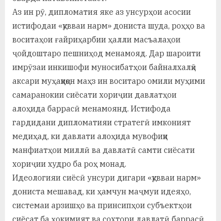
Аз ин рӯ, дипломатия яке аз унсурҳои асосии
истифодаи «қувваи нарм» дониста шуда, роҳҳо ва
воситаҳои ғайриҳарбии ҳалли масъалаҳои
ҷойдоштаро пешниҳод менамояд. Дар шароити
имрӯзаи инкишофи муносибатҳои байналхалқӣ
аксари муҳаққиқон маҳз ин воситаро омили муҳими
самаранокии сиёсати хориҷии давлатҳои
алоҳида баррасӣ менамоянд. Истифода
гардидани дипломатияи стратегӣ имконият
медиҳад, ки давлати алоҳида мувофиқи
манфиатҳои миллӣ ва давлатӣ самти сиёсати
хориҷии худро ба роҳ монад.
Идеологияи сиёсӣ унсури дигари «қувваи нарм»
дониста мешавад, ки ҳамчун маҷмуи идеяҳо,
системаи арзишҳо ва принсипҳои субъектҳои
сиёсат ба ҳокимият ва сохтори давлатӣ баррасӣ