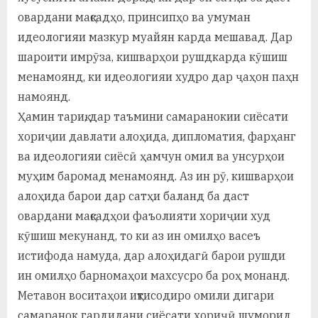
овардани мақсадҳо, принсипҳо ва умуман
идеологияи мазкур муайян карда мешавад. Дар
шароити имрӯза, кишварҳои рушдкарда кӯшиш
менамоянд, ки идеологияи худро дар ҷаҳон паҳн
намоянд.
Ҳамин тариқ, дар таъмини самаранокии сиёсати
хориҷии давлати алоҳида, дипломатия, фарҳанг
ва идеологияи сиёсӣ ҳамчун омил ва унсурҳои
муҳим баромад менамоянд. Аз ин рӯ, кишварҳои
алоҳида барои дар сатҳи баланд ба даст
овардани мақсадҳои фаъолияти хориҷии худ
кӯшиш мекунанд, то ки аз ин омилҳо васеъ
истифода намуда, дар алоҳидагӣ барои рушди
ин омилҳо барномаҳои махсусро ба роҳ монанд.
Метавон воситаҳои иқтисодиро омили дигари
самаранок гардидани сиёсати хориҷӣ шуморид.