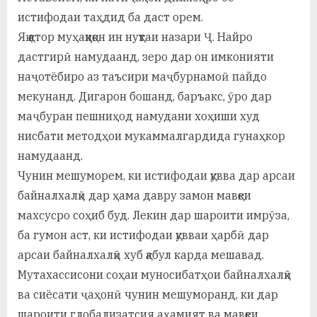
истифодаи таҳдид ба даст орем.
Яқ қатор муҳаққиқон ин нуқтаи назари Ҷ. Найро
дастгирӣ намудаанд, зеро дар он имконияти
наҷотёбиро аз таъсири маҷбурнамоӣ пайдо
мекунанд. Дигарон бошанд, баръакс, ӯро дар
маҷбуран пешниҳод намудани хоҳиши худ
нисбати методҳои мукаммалгардида гунаҳкор
намудаанд.
Чунин мешуморем, ки истифодаи қувва дар арсаи
байналхалқӣ дар ҳама давру замон мавқеи
махсусро соҳиб буд. Лекин дар шароити имрӯза,
ба гумон аст, ки истифодаи қувваи ҳарбӣ дар
арсаи байналхалқӣ хуб қабул карда мешавад.
Мутахассисони соҳаи муносибатҳои байналхалқӣ
ва сиёсати ҷаҳонӣ чунин мешуморанд, ки дар
шароити глобализатсия аҳамият ва мавқеи