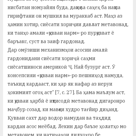
нисбатан номуайян буда, дақиқ ва саҳеҳ ба нақша
гирифтани он мушкил ва мураккаб аст. Маҳз аз
ҳамин хотир, сиёсати хориҷии давлат метавонад,
ки танҳо амали «қувваи нарм»-ро пурқувват ё
баръакс, суст ва заиф гардонад.
Дар омӯзиши механизмҳои асосии амалӣ
гардонидани сиёсати хориҷӣ саҳми
сиёсатшиноси америкоӣ Ҷ. Най бузург аст. Ӯ
консепсияи «қувваи нарм»-ро пешниҳод намуда,
таъкид кардааст, ки ҳар як нафар аз неруи
ҳокимият огоҳ аст” [7, с. 27]. Ба ҳама маълум аст,
ки қувваи ҳарбӣ ё иқтисодӣ метавонад дигаронро
маҷбур созад, ки мавқеи худро тағйир диҳанд.
Қувваи сахт дар водор намудан ва таҳдид
кардан асос меёбад. Лекин дар баъзе ҳолатҳо мо
метавонем, ки натиҷаҳои дилхоҳро бе