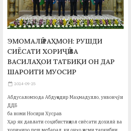
а
н
о
м
ЭМОМАЛӢ РАҲМОН: РУШДИ
и
СИЁСАТИ ХОРИҶӢ ВА
Н
ВАСИЛАҲОИ ТАТБИҚИ ОН ДАР
ШАРОИТИ МУОСИР
о
с
Posted
2024-09-25
By
on
saidov
и
Абдусаломзода Абдуқодир Маҳмадулло, унвонҷӯи
р
ДДБ
и
ба номи Носири Хусрав
Ҳар як давлати соҳибистиқлол сиёсати дохилӣ ва
Х
хориҷиро пеш мебарад, ки онҳо қисми таркибии