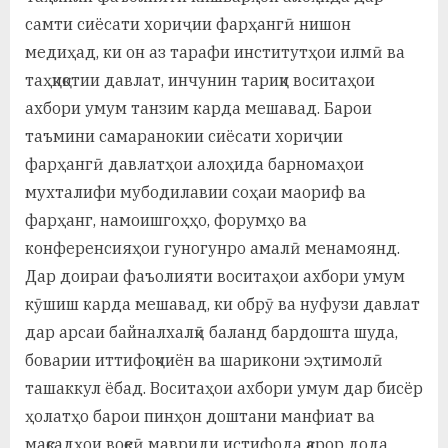
самти сиёсати хориҷии фарҳангӣ нишон
медиҳад, ки он аз тарафи институтҳои илмӣ ва
таҳқиқотии давлат, инчунин тариқи воситаҳои
ахбори умум танзим карда мешавад. Барои
таъмини самаранокии сиёсати хориҷии
фарҳангӣ давлатҳои алоҳида барномаҳои
мухталифи мубодилавии соҳаи маориф ва
фарҳанг, намоишгоҳҳо, форумҳо ва
конференсияҳои гуногунро амалӣ менамоянд.
Дар доираи фаъолияти воситаҳои ахбори умум
кӯшиш карда мешавад, ки обрӯ ва нуфузи давлат
дар арсаи байналхалқӣ баланд бардошта шуда,
боварии иттифоқчиён ва шарикони эҳтимолӣ
ташаккул ёбад. Воситаҳои ахбори умум дар бисёр
ҳолатҳо барои пинҳон доштани манфиат ва
мақсадҳои воқеӣ мавриди истифода қарор дода