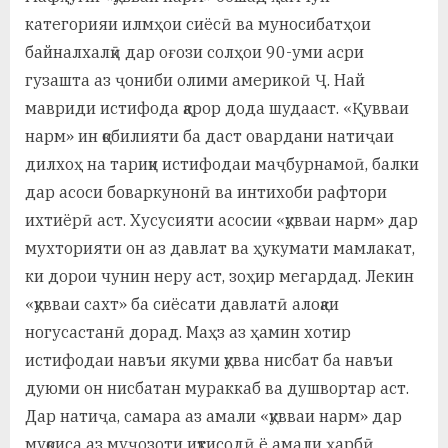
категорияи илмҳои сиёсӣ ва муносибатҳои
байналхалқӣ дар оғози солҳои 90-уми асри
гузашта аз ҷониби олими америкоӣ Ҷ. Най
мавриди истифода қарор дода шудааст. «Қувваи
нарм» ин қобилияти ба даст овардани натиҷаи
дилхоҳ на тариқи истифодаи маҷбурнамоӣ, балки
дар асоси боваркунонӣ ва интихоби рафтори
ихтиёрӣ аст. Хусусияти асосии «қувваи нарм» дар
мухторияти он аз давлат ва ҳукумати мамлакат,
ки дорои чунин неру аст, зоҳир мегардад. Лекин
«қувваи сахт» ба сиёсати давлатӣ алоқаи
ногусастанӣ дорад. Маҳз аз ҳамин хотир
истифодаи навъи якуми қувва нисбат ба навъи
дуюми он нисбатан мураккаб ва душвортар аст.
Дар натиҷа, самара аз амали «қувваи нарм» дар
муқоиса аз муҷозоти иқтисодӣ ё амали ҳарбӣ