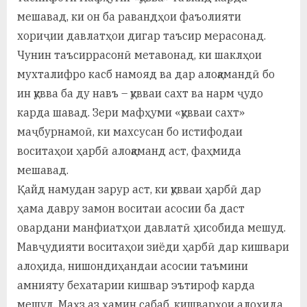
мешавад, ки он ба равандҳои фаъолияти
хориҷии давлатҳои дигар таъсир мерасонад.
Чунин таъсиррасонӣ метавонад, ки шаклҳои
мухталифро касб намояд ва дар алоқамандӣ бо
ин қувва ба ду навъ – қувваи сахт ва нарм ҷудо
карда шавад. Зери мафҳуми «қувваи сахт»
маҷбурнамоӣ, ки махсусан бо истифодаи
воситаҳои ҳарбӣ алоқаманд аст, фаҳмида
мешавад.
Қайд намудан зарур аст, ки қувваи ҳарбӣ дар
ҳама давру замон воситаи асосии ба даст
овардани манфиатҳои давлатӣ ҳисобида мешуд.
Мавҷудияти воситаҳои зиёди ҳарбӣ дар кишвари
алоҳида, нишондиҳандаи асосии таъмини
амнияту бехатарии кишвар эътироф карда
мешуд. Маҳз аз ҳамин сабаб, кишварҳои алоҳида