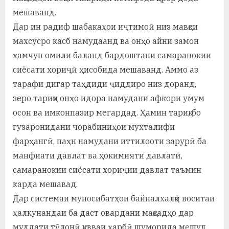
мешаванд.
Дар ин радиф шабакаҳои иҷтимоӣ низ мавқеи
махсусро касб намудаанд ва онҳо айни замон
ҳамчун омили баланд бардоштани самаранокии
сиёсати хориҷӣ ҳисобида мешаванд. Аммо аз
тарафи дигар таҳдиди ҷиддиро низ доранд,
зеро тариқи онҳо идора намудани афкори умум
осон ва имконпазир мегардад. Ҳамин тариқ, бо
гузаронидани чорабиниҳои мухталифи
фарҳангӣ, паҳн намудани иттилооти зарурӣ ба
манфиати давлат ва ҳокимияти давлатӣ,
самаранокии сиёсати хориҷии давлат таъмин
карда мешавад.
Дар системаи муносибатҳои байналхалқӣ воситаи
ҳалкунандаи ба даст овардани мақсадҳо дар
муддати тӯлонӣ қувваи ҳарбӣ шуморида мешуд.