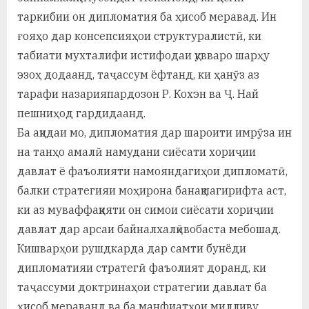
таркибии он дипломатия ба ҳисоб меравад. Ин
ғояҳо дар консепсияҳои структуралистӣ, ки
табиати мухталифи истифодаи қувваро шарҳу
эзоҳ додаанд, таҷассум ёфтанд, ки ҳанӯз аз
тарафи назарияпардозон Р. Кохэн ва Ҷ. Най
пешниҳод гардидаанд.
Ба ақидаи мо, дипломатия дар шароити имрӯза ин
на танҳо амалӣ намудани сиёсати хориҷии
давлат ё фаъолияти намояндагиҳои дипломатӣ,
балки стратегияи моҳирона банақшагирифта аст,
ки аз муваффақияти он симои сиёсати хориҷии
давлат дар арсаи байналхалқӣвобаста мебошад.
Кишварҳои рушдкарда дар самти бунёди
дипломатияи стратегӣ фаъолият доранд, ки
таҷассуми доктринаҳои стратегии давлат ба
ҳисоб мераванд ва ба манфиатҳои милливу