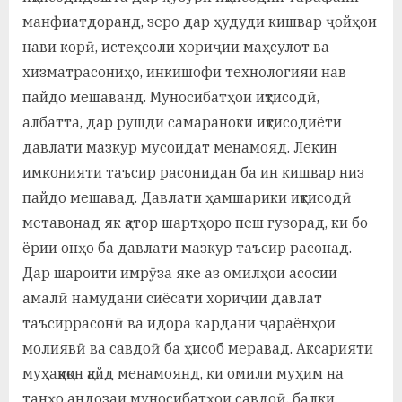
манфиатдоранд, зеро дар ҳудуди кишвар ҷойҳои
нави корӣ, истеҳсоли хориҷии маҳсулот ва
хизматрасониҳо, инкишофи технологияи нав
пайдо мешаванд. Муносибатҳои иқтисодӣ,
албатта, дар рушди самараноки иқтисодиёти
давлати мазкур мусоидат менамояд. Лекин
имконияти таъсир расонидан ба ин кишвар низ
пайдо мешавад. Давлати ҳамшарики иқтисодӣ
метавонад як қатор шартҳоро пеш гузорад, ки бо
ёрии онҳо ба давлати мазкур таъсир расонад.
Дар шароити имрӯза яке аз омилҳои асосии
амалӣ намудани сиёсати хориҷии давлат
таъсиррасонӣ ва идора кардани ҷараёнҳои
молиявӣ ва савдоӣ ба ҳисоб меравад. Аксарияти
муҳаққиқон қайд менамоянд, ки омили муҳим на
танҳо андозаи муносибатҳои савдоӣ, балки