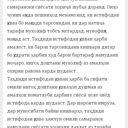
самараноки сиёсати хориҷӣ шубҳа доранд. Онҳо
чунин ақида пешниҳод менамоянд, ки истифодаи
қувва бо мақсади тарсонидан, ки дар натиҷа
тарафи мухолиф тобеъ мегардад, мувофиқи
мақсад аст. Таҳдиди истифодаи қувваи ҳарбӣ
амалест, ки барои тарсонидани кишвари дигар
бо қудрати ҳарбии худ барои бартараф намудани
моҷаро, нигоҳ доштани мухолиф аз амалҳои
охирин равона карда шудааст.
Таҳдиди истифодаи қувваи ҳарбӣ ба сифати
омили нигоҳ доштани қувваҳои душман аз
амалҳои номатлуби ҳарбиву сиёсӣ хеле зиёд
истифода карда шудааст. Дар шароити имрӯза,
дар муносибати байни кишварҳо, таҳдиди
истифодаи қувва ҳамчун омили самаранок
намудани сиёсати хориҷии давлат аз тарафи