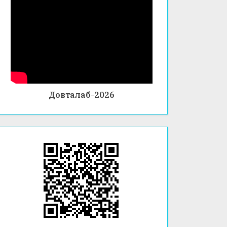
ФАКУЛ
ТЕТИ
ХИМИ
Я ВА
БИОЛО
ГИЯ
Довталаб-2026