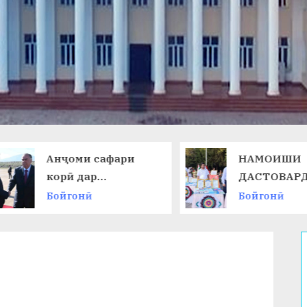
Анҷоми сафари
НАМОИШИ
корӣ дар
ДАСТОВАРД
Ҷумҳурии
ОМӮЗГОРОН
Бойгонӣ
Бойгонӣ
Қирғизистон