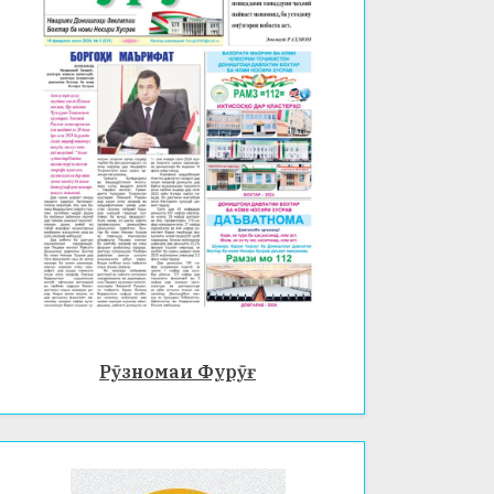
Рӯзномаи Фурӯғ