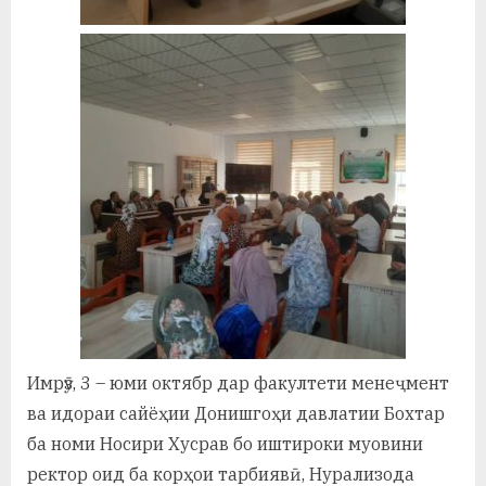
Имрӯз, 3 – юми октябр дар факултети менеҷмент
ва идораи сайёҳии Донишгоҳи давлатии Бохтар
ба номи Носири Хусрав бо иштироки муовини
ректор оид ба корҳои тарбиявӣ, Нурализода