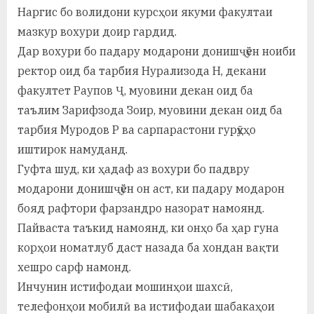
Наргис бо волидони курсҳои якуми факултаи
мазкур вохури доир гардид.
Дар вохури бо падару модарони донишҷӯён ноиби
ректор оид ба тарбия Нурализода Н, декани
факултет Раупов Ҷ, муовини декан оид ба
таълим Зарифзода Зоир, муовини декан оид ба
тарбия Муродов Р ва сарпарастони гурӯҳҳо
иштирок намуданд.
Гуфта шуд, ки ҳадаф аз вохури бо падвру
модарони донишҷӯён он аст, ки падару модарон
бояд рафтори фарзандро назорат намоянд.
Пайваста таъкид намоянд, ки онҳо ба ҳар гуна
корҳои номатлуб даст назада ба хондан вақти
хешро сарф намонд.
Инчунин истифодаи мошинҳои шахсӣ,
телефонҳои мобилӣ ва истифодаи шабакаҳои