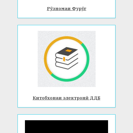
Рӯзномаи Фурӯғ
Китобхонаи электронӣ ДДБ