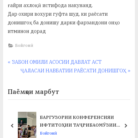
ғайри ахлоқӣ истифода накунанд.
Дар охири вохури гуфта шуд, ки раёсати
донишгоҳ ба донишу дарки фарзандони онҳо
итминон дорад
Бойгонӣ
Навигация
P
ЗАБОН ОМИЛИ АСОСИИ ДАВЛАТ АСТ
r
N
ҶАЛАСАИ НАВБАТИИ РАЁСАТИ ДОНИШГОҲ
по
e
e
записям
v
x
Паёмҳои марбут
i
t
o
P
u
o
ИЯИ
ҶАЛАСАИ ШУРОИ НАВБАТИИ
s
s
ӮЗИИ
ТАРБИЯВӢ ДАР ХОБГОҲИ ДОНИ
prev
next
P
t
ТИ ХИМИЯ
ДОИР ГАРДИД
Бойгонӣ