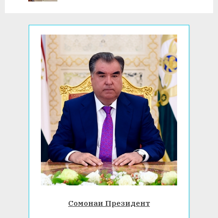
o
:
s
t
:
Сомонаи Президент