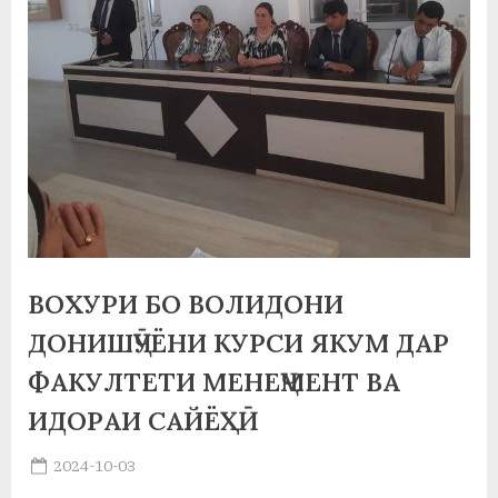
а
н
о
м
и
Н
о
ВОХУРИ БО ВОЛИДОНИ
с
ДОНИШҶӮЁНИ КУРСИ ЯКУМ ДАР
и
ФАКУЛТЕТИ МЕНЕҶМЕНТ ВА
р
ИДОРАИ САЙЁҲӢ
и
Posted
2024-10-03
Х
By
on
saidov