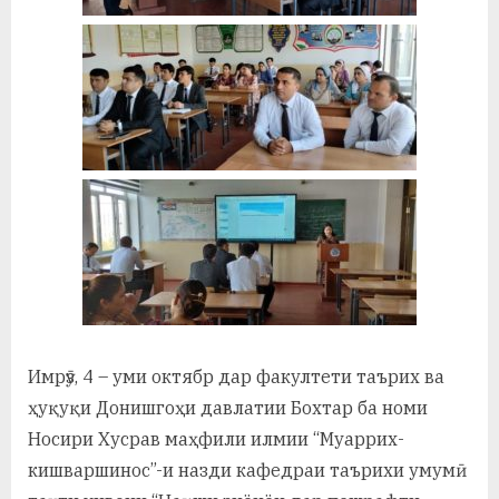
у
с
р
а
в
Имрӯз, 4 – уми октябр дар факултети таърих ва
ҳуқуқи Донишгоҳи давлатии Бохтар ба номи
Носири Хусрав маҳфили илмии “Муаррих-
кишваршинос”-и назди кафедраи таърихи умумӣ