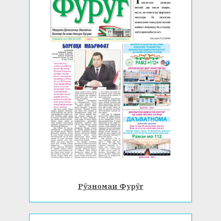
Рӯзномаи Фурӯғ