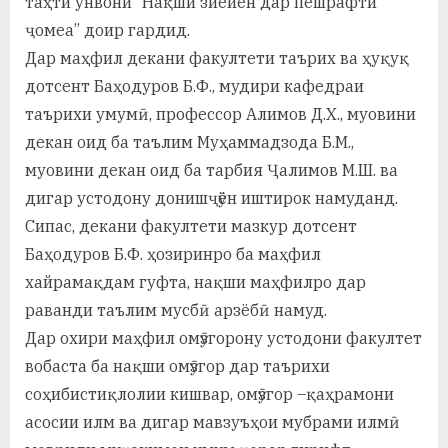
таҳти унвони “Нақши зиёиён дар пешрафти
ҷомеа” доир гардид.
Дар маҳфил декани факултети таърих ва ҳуқуқ
дотсент Баҳодуров Б.Ф., мудири кафедраи
таърихи умумӣ, профессор Алимов Д.Х., муовини
декан оид ба таълим Муҳаммадзода Б.М.,
муовини декан оид ба тарбия Ҷалимов М.Ш. ва
дигар устодону донишҷӯён иштирок намуданд.
Сипас, декани факултети мазкур дотсент
Баҳодуров Б.Ф. ҳозиринро ба маҳфил
хайрамақдам гуфта, нақши маҳфилро дар
раванди таълим мусбӣ арзёбӣ намуд.
Дар охири маҳфил омӯзгорону устодони факултет
вобаста ба нақши омӯзгор дар таърихи
соҳибистиқлолии кишвар, омӯзгор –қаҳрамони
асосии илм ва дигар мавзуъҳои мубрами илмӣ