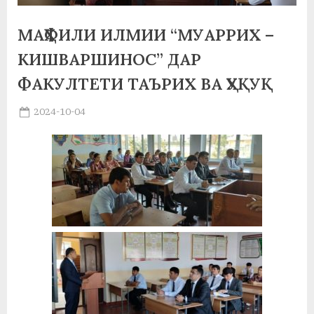
а
МАҲФИЛИ ИЛМИИ “МУАРРИХ –
н
КИШВАРШИНОС” ДАР
о
ФАКУЛТЕТИ ТАЪРИХ ВА ҲУҚУҚ
м
Posted
2024-10-04
и
By
on
saidov
Н
о
с
и
р
и
Х