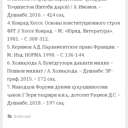
Тоҷикистон (Китоби дарсӣ) / А. Имомов. –
Душанбе, 2016. – 424 саҳ.
4. Конрад Хессе. Основы конституционного строя
ФРГ // Хоссе Конрад. – М.: «Юрид. Литература».
1981. – С. 308-312.
5. Керимов А.Д. Парламентское право Франции. –
М.: Изд. НОРМА. 1998. – С. 136-144.
6. Холиқзода А. Бунёдгузори давлати миллӣ –
Пешвои миллат / А. Холиқзода. – Душанбе: ЭР-
граф, 2015. – 172 саҳ.
7. Маводҳои Форуми дуюми ҳуқуқшиносони
ҷавон // Зери таҳрири н.и.ҳ., дотсент Раҳмон Д.С. –
Душанбе, 2018. – 197 саҳ.
Бойгонӣ