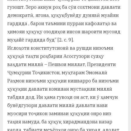
гузошт. Зеро акнун роҳ ба сӯи сохтмони давлати
демократӣ, ягона, ҳуқуқбунёду дунявӣ муайян
гардида , барои таъмини пурраи кафолатҳо ва
ҳимояи ҳуқуқу озодиҳои инсон шароити мусоид
муҳайё гардида буд” [2. с. 9].
Ислоҳоти конститутсионӣ ва рушди низоъми
ҳуқуқӣ таҳти роҳбарии Асосгузори сулҳу
ваҳдати миллӣ – Пешвои миллат, Президенти
Ҷумҳурии Тоҷикистон, муҳтарам Эмомалӣ
Раҳмон низоъми ҳуқуқии кишварро ба низоъми
ҳуқуқии давлати комилан мустақили миллӣ
табдил дод. Ин ҳама гувоҳи он аст, ки ӯ ҳамчун
бунёдгузори давлати миллӣ давлати нави
муосири тоҷикон заминаи ҳуқуқии онро низ
таҳия намуда, ба ҳуқуқ хирадмандона назар
карда, табиати меъёрҳои онро ба хирад, адолат