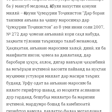
ба ӯ мансуб медонад. Қабули нахустин қонуни
миллӣ – Қонуни Ҷумҳурии Тоҷикистон “Дар бораи
танзими анъана ва ҷашну маросимҳо дар
Ҷумҳурии Тоҷикистон” аз 8-уми июни соли 2007,
№ 272 дар ҷомеаи анъанавӣ кори саҳл набуда,
заҳмати тӯлонии таърихиро талаб менамояд.
Ҳақиқатан, анъанаю маросими халқӣ, динӣ, ки ба
манфиати инсон, ҷомеа ва давлатанд, дар
баробари ҳуқуқ, ахлоқ, дигар навъҳои ҷаҳонбинӣ
ва меъёрҳои иҷтимоӣ васоити пайванд ва нуқтаи
муҳимми устувори миллат дар масири таърих
буданд. Урфу одат ва анъанаю маросим ба
иллате гирифтор шавад, аз моҳияти аслиашон
дур гарданд, бешубҳа миллатро ба маризии
иҷтимоӣ, мардумро бошад ба камбизоатӣ
гирифтор намуда, давлатро фалаҷ мегардонад.