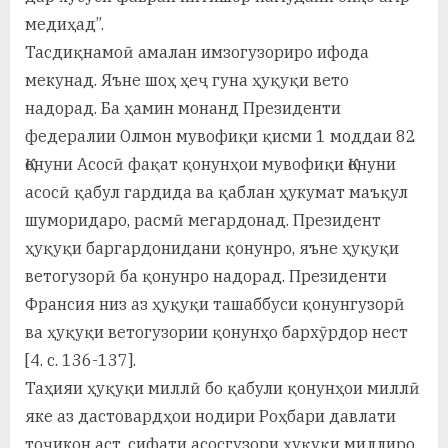
медиҳад”.
Тасдиқнамоӣ амалан имзогузориро ифода
мекунад. Яъне шоҳ ҳеҷ гуна ҳуқуқи вето
надорад. Ба ҳамин монанд Президенти
федералии Олмон мувофиқи қисми 1 моддаи 82
Қонуни Асосӣ фақат қонунҳои мувофиқи Қонуни
асосӣ қабул гардида ва қаблан ҳукумат маъқул
шуморидаро, расмӣ мегардонад. Президент
ҳуқуқи баргардонидани қонунро, яъне ҳуқуқи
ветогузорӣ ба қонунро надорад. Президенти
Франсия низ аз ҳуқуқи ташаббуси қонунгузорӣ
ва ҳуқуқи ветогузории қонунҳо бархӯрдор нест
[4. с. 136-137].
Таҳияи ҳуқуқи миллӣ бо қабули қонунҳои миллӣ
яке аз дастовардҳои нодири Роҳбари давлати
тоҷикон аст, сифати асосгузори ҳуқуқи миллиро