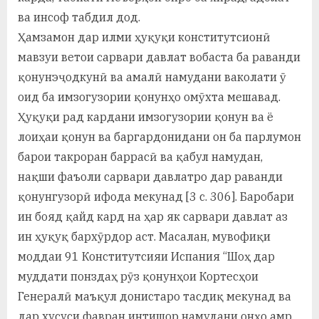
ва инсоф табдил дод.
Ҳамзамон дар илми ҳуқуқи конститутсионӣ
мавзуи ветои сарвари давлат вобаста ба раванди
қонунэҷодкунӣ ва амалӣ намудани ваколати ӯ
оид ба имзогузории қонунҳо омӯхта мешавад.
Ҳуқуқи рад кардани имзогузории қонун ва ё
лоиҳаи қонун ва баргардонидани он ба парлумон
барои такроран баррасӣ ва қабул намудан,
нақши фаъоли сарвари давлатро дар раванди
қонунгузорӣ ифода мекунад [3 с. 306]. Баробари
ин бояд қайд кард на ҳар як сарвари давлат аз
ин ҳуқуқ бархӯрдор аст. Масалан, мувофиқи
моддаи 91 Конститутсияи Испания “Шоҳ дар
муддати понздаҳ рӯз қонунҳои Кортесҳои
Генералӣ маъқул донистаро тасдиқ мекунад ва
дар хусуси фавран интишор намудани онҳо амр