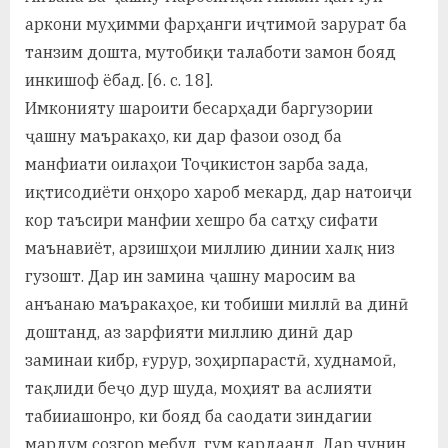
аркони муҳимми фарҳанги иҷтимоӣ зарурат ба
танзим дошта, мутобиқи талаботи замон бояд
инкишоф ёбад. [6. с. 18].
Имконияту шароити бесарҳади баргузории
ҷашну маъракаҳо, ки дар фазои озод ба
манфиати оилаҳои Тоҷикистон зарба зада,
иқтисодиёти онҳоро хароб мекард, дар натоиҷи
кор таъсири манфии хешро ба сатҳу сифати
маънавиёт, арзишҳои миллию динии халқ низ
гузошт. Дар ин замина ҷашну маросим ва
анъанаю маъракаҳое, ки тобиши миллӣ ва динӣ
доштанд, аз зарфияти миллию динӣ дар
заминаи кибр, ғурур, зоҳирпарастӣ, худнамоӣ,
тақлиди беҷо дур шуда, моҳият ва аслияти
табииашонро, ки бояд ба саодати зиндагии
мардум созгор мебуд, гум кардаанд. Дар чунин