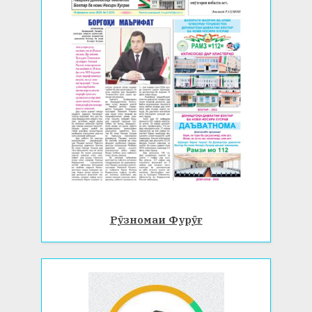
Рӯзномаи Фурӯғ