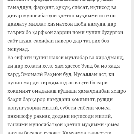
у
тамаддун, фарҳанг, ҳуқуқ, сиёсат, иқтисод ва
с
дигар муносибатҳои ҳаётан муҳимми ин ё он
давлату миллат хизматҳои шоён намуда, дар
р
таърих бо ҳарфҳои заррин номи чунин бузургон
а
сабт шуда, саҳифаи наверо дар таърих боз
в
мекунад.
Ба сифати чунин шахси муътабар ва хирадманд,
ки дар ҳолати хеле ҳам ҳассос Эзид ба мо ҳадя
кард, Эмомалӣ Раҳмон буд. Мусаллам аст, ки
чунин марди хирадманд аз вақти ба сари
ҳокимият омаданаш кӯшиши ҳамаҷонибаи хешро
баҳри барқарор намудани ҳокимият, рушди
қонунгузории миллӣ, суботи сиёсии ҷомеа,
инкишофу равнақ додани иқтисоди миллӣ,
танзими муносибатҳои ҳаётан муҳимми ҷомеа
нақши босазое гузошт. Ҳамзамон тавассути