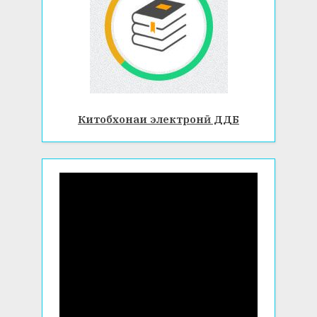
Китобхонаи электронӣ ДДБ