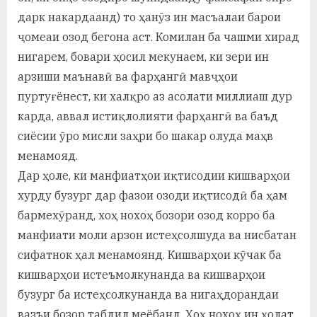
дарк накардаанд) то ҳанӯз ин масъалаи барои
ҷомеаи озод бегона аст. Комилан ба чашми хирад
нигарем, бовари ҳосил мекунаем, ки зери ин
арзиши маънавӣ ва фарҳангӣ мавҷҳои
пуртуғёнест, ки халқро аз асолати миллиаш дур
карда, аввал истиқлолияти фарҳангӣ ва баъд
сиёсии ӯро мисли заҳри бо шакар олуда маҳв
менамояд.
Дар ҳоле, ки манфиатҳои иқтисодии кишварҳои
хурду бузург дар фазои озоди иқтисодӣ ба ҳам
бармехӯранд, хоҳ нохоҳ бозори озод корро ба
манфиати моли арзон истеҳсолшуда ва нисбатан
сифатнок ҳал менамоянд. Кишварҳои кӯчак ба
кишварҳои истеъмолкунанда ва кишварҳои
бузург ба истеҳсолкунанда ва нигаҳдорандаи
вазъи бозор табдил меёбанд. Хоҳ нохоҳ ин ҳолат