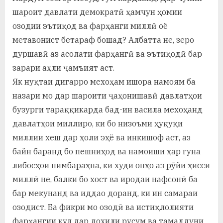
шароит давлати демократӣ ҳамчун ҳомии
озодии эътиқод ва фарҳанги миллӣ оё
метавонист бетараф бошад? Албатта не, зеро
дуршавӣ аз асолати фарҳангӣ ва эътиқодӣ бар
зарари аҳли ҷамъият аст.
Як нуқтаи дигарро мехоҳам ишора намоям ба
назари мо дар шароити ҷаҳонишавӣ давлатҳои
бузурги тараққикарда бад-ин васила мехоҳанд
давлатҳои миллиро, ки бо низоъми ҳуқуқи
миллии хеш дар ҳоли эҳё ва инкишоф аст, аз
байн баранд бо пешниҳод ва намоиши ҳар гуна
либосҳои нимбараҳна, ки худи онҳо аз рӯйи ҳисси
миллӣ не, балки бо хост ва иродаи нафсонӣ ба
бар мекунанд ва иддао доранд, ки ин самараи
озодист. Ба фикри мо озодӣ ва истиқлолияти
фарҳангии кул дар дохили русум ва тамаддуни