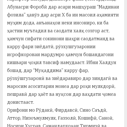
Абунасри Форобӣ дар асари машҳураш “Мадинаи
фозила” ҳанӯз дар асри Х ба ин масоил аҳамияти
муҳим дода, анъанаҳои неки инсониро, ки ба
ҳастии муътадил ва саодати халқ созгор аст,
ҳамчун сифати сокинони шаҳри саодатманд ва
карру фари зиёдатӣ, рӯзхушгузаронии
исрофкоронаи мардумро ҳамчун бошандагони
кишвари ҷоҳил тавсиф намудааст. Ибни Халдун
бошад, дар “Муқаддима” карру фар,
рӯзхӯшгузаронӣ ва зиёдаравиро дар зиндагӣ ва
маросим асоситарин монеа дар роҳи мулкдорӣ,
пешравӣ дар ҳаёт ва нуқсон дар ваҳдати ҷомеа
донистааст.
Орифони мо Рӯдакӣ, Фирдавсӣ, Сино Саъдӣ,
Аттор, Низоъмулмулк, Ғаззолӣ, Кошифӣ, Саноӣ,
Носири Хусрав, Самандархоҷаи Тирмизӣ ва