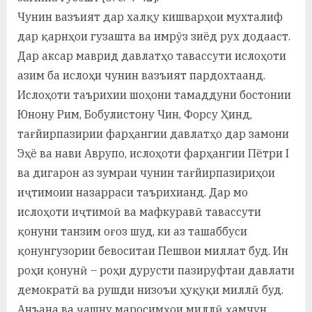
Чунин вазъият дар халқу кишварҳои мухталиф
дар қарнҳои гузашта ва имрӯз зиёд рух додааст.
Дар аксар маврид давлатҳо тавассути ислоҳоти
азим ба ислоҳи чунин вазъият пардохтаанд.
Ислоҳоти таърихии шоҳони тамаддуни бостонии
Юнону Рим, Бобулистону Чин, Форсу Ҳинд,
тағйирпазирии фарҳангии давлатҳо дар замони
Эҳё ва нави Аврупо, ислоҳоти фарҳангии Пётри I
ва дигарон аз зумраи чунин тағйирпазириҳои
иҷтимоии назарраси таърихианд. Дар мо
ислоҳоти иҷтимоӣ ва мафкуравӣ тавассути
қонуни танзим оғоз шуд, ки аз ташаббуси
қонунгузории бевоситаи Пешвои миллат буд. Ин
роҳи қонунӣ – роҳи дурусти пазируфтаи давлати
демократӣ ва рушди низоъи ҳуқуқи миллӣ буд.
Анъана ва ҷашну маросимҳои миллӣ ҳамчун