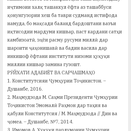
иҷтимоии халқ ташаккул ёфта аз ташаббуси
қонунгузории хеш ба таври судманд истифода
намуда, бо мақсади баланд бардоштани вазъи
иқтисодии мардуми кишвар, паст кардани сатҳи
камбизоатӣ, эҳёи расму русуми миллӣ дар
шароити ҷаҳонишавӣ ва бадин васила дар
инкишоф ёфтани институти низоми ҳуқуқи
миллии кишвар замина гузошт.
РӮЙХАТИ АДАБИЁТ ВА САРЧАШМАҲО
1. Конститутсияи Ҷумҳурии Тоҷикистон. –
Душанбе, 2016.
2. Маҳмудзода М. Саҳми Президенти Ҷумҳурии
Тоҷикистон Эмомалӣ Раҳмон дар таҳия ва
қабули Конститутсия / М. Маҳмудзода // Дин ва
ҷомеа. – Душанбе, №7, 2014.
3. Имомов А. Ҳуқуқи парлумонии Ҷумҳурии