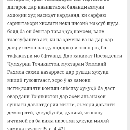
дигарон дар навиштаҳои баландмазмуни
ахлоқии худ насиҳат кардаанд, ки сарфаю
сариштакори хислати неки инсонӣ маҳсуб шуда,
бояд ба он бештар таваҷҷуҳ намоем, вале
таассуфангез аст, ки на ҳамеша ва на дар ҳар
давру замон панду андарзҳои эшон роҳ ба
тафаккури мо ёфтаанд. Дар ҳақиқат Президенти
Ҷумҳурии Тоҷикистон, муҳтарам Эмомалӣ
Раҳмон саҳми назаррасе дар рушди ҳуқуқи
миллӣ гузоштааст, зеро ӯ аз замони
истиқлолияти комили сиёсиву ҳуқуқӣ ба даст
овардани Тоҷикистон дар эҳёи анъанаҳои
суннати давлатдории миллӣ, эъмори давлати
демократӣ, ҳуқуқбунёд, дунявӣ, ягонаву
иҷтимоӣ ва ба вижа низоъми ҳуқуқи миллӣ
замина гузошт [5. с. 4-42].