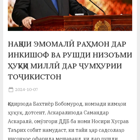
а
н
о
м
НАҚШИ ЭМОМАЛӢ РАҲМОН ДАР
и
ИНКИШОФ ВА РУШДИ НИЗОЪМИ
Н
ҲУҚУҚИ МИЛЛӢ ДАР ҶУМҲУРИИ
ТОҶИКИСТОН
о
с
Posted
2024-10-07
By
on
saidov
и
Қодирзода Бахтиёр Бобомурод, номзади илмҳои
р
ҳуқуқ, дотсент, Аскарализода Самандар
и
Аскаралӣ, омӯзгори ДДБ ба номи Носири Хусрав
Таърих собит намудаст, ки тайи ҳар садсолаҳо
Х
инсонҳое офарида мешаванд, ки дар рушди