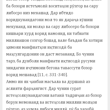
ба бозори истеъмолӣ воситаҳои рӯзгор ва сару
либосро низ мекашад. Дар ибтидо
воридкунандагони мол то як дараҷа кӯшиш
мекунанд, ки молҳо ва сару либосеро ба бозори
кишвари хурд ворид намоянд, ки табиати
миллиашон созгор бошад, вале баъдан ба хотири
ҳимояи манфиатҳои иқтисодӣ ба
маҳсулгардонии он даст мезананд. Бо чунин
тарз, ба дунболи манфиати иқтисодӣ русуми
зиндагии иҷтимоии бегона тавассути бозор
ворид мешавад [11, с. 331-340].
Аммо ин як ҷанбаи масъала ва дуршавӣ аз
аслияти фарҳангист. Дар чунин сурат
истеҳсолкунандагони ватанӣ тадриҷан аз бозор
берун мемонанд ва истеҳсоли миллии молҳои
рӯзгор, аз ҷумла либоси миллӣ, рӯ ба харобӣ