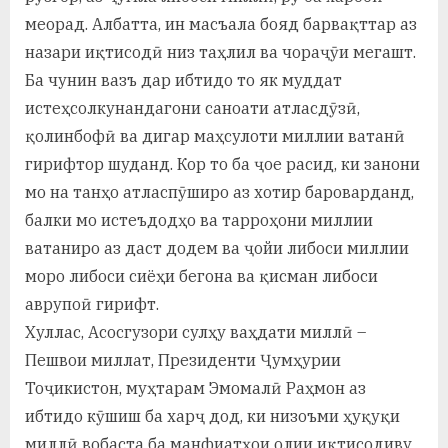
меорад. Албатта, ин масъала бояд барвақттар аз
назари иқтисодӣ низ таҳлил ва чораҷӯи мегашт.
Ба чунин вазъ дар ибтидо то як муддат
истеҳсолкунандагони саноати атласдӯзӣ,
қолинбофӣ ва дигар маҳсулоти миллии ватанӣ
гирифтор шуданд. Кор то ба ҷое расид, ки занони
мо на танҳо атласпӯширо аз хотир бароварданд,
балки мо истеъдодҳо ва тарроҳони миллии
ватаниро аз даст додем ва ҷойи либоси миллии
моро либоси сиёҳи бегона ва қисман либоси
аврупоӣ гирифт.
Хуллас, Асосгузори сулҳу ваҳдати миллӣ –
Пешвои миллат, Президенти Ҷумҳурии
Тоҷикистон, муҳтарам Эмомалӣ Раҳмон аз
ибтидо кӯшиш ба харҷ дод, ки низоъми ҳуқуқи
миллӣ вобаста ба манфиатҳои олии иқтисодиву