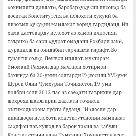
ҳокимияти давлатӣ, баробарҳуқуқии инсонҳо ба
воситаи Конститутсия ва ислоҳоти ҳуқуқӣ ба
низоъми ҳуқуқии мамлакат ворид гардиданд. Ин
ҳама дастоварду ислоҳот аз ҳамон иҷлосияи
таърихӣ ба сари қудрат омадани Роҳбари закӣ,
дурандеш ва ояндабин сарчашма гирифт. Бо
гузашти солҳо, Пешвои миллат, муҳтарам
Эмомалӣ Раҳмон дар маҷлиси хотирмон
бахшида ба 20-умин солгарди Иҷлосияи XVI-уми
Шурои Олии Ҷумҳурии Тоҷикистон 19-уми
ноябри соли 2012 пас аз саёҳати таърихие дар
шоҳроҳи шаклгирии давлати тоҷикон,
эътимодкорона гуфта буданд: “Иҷлосия дар
инкишофи ислоҳоти конститутсионии мамлакат
саҳифаи нав кушод ва барои таҳия ва қабули
Конститутсияи нави Ҷумҳурии Тоҷикистон асос