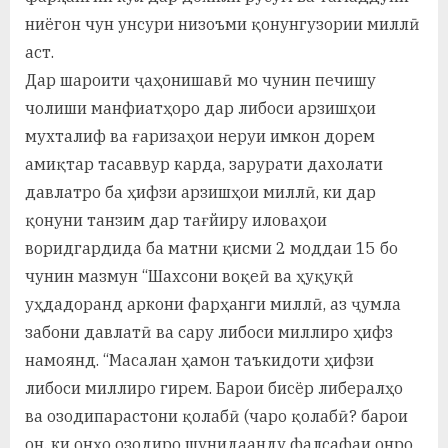
ниёгон чун унсури низоъми қонунгузории миллӣ
аст.
Дар шароити ҷаҳонишавӣ мо чунин печишу
чолиши манфиатҳоро дар либоси арзишҳои
мухталиф ва ғаризаҳои неруи имкон дорем
амиқтар тасаввур карда, зарурати дахолати
давлатро ба ҳифзи арзишҳои миллӣ, ки дар
қонуни танзим дар тағйиру иловаҳои
воридгардида ба матни қисми 2 моддаи 15 бо
чунин мазмун “Шахсони воқеӣ ва ҳуқуқӣ
уҳдадоранд аркони фарҳанги миллӣ, аз ҷумла
забони давлатӣ ва сару либоси миллиро ҳифз
намоянд. “Масалан ҳамон таъкидоти ҳифзи
либоси миллиро гирем. Барои бисёр либералҳо
ва озодипарастони қолабӣ (чаро қолабӣ? барои
он, ки онҳо озодиро шунидаанду фалсафаи онро