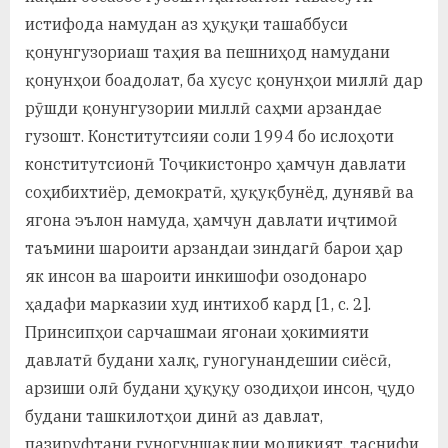
истифода намудан аз ҳуқуқи ташаббуси
қонунгузориаш таҳия ва пешниҳод намудани
қонунҳои боадолат, ба хусус қонунҳои миллӣ дар
рӯшди қонунгузории миллӣ саҳми арзандае
гузошт. Конститутсияи соли 1994 бо ислоҳоти
конститутсионӣ Тоҷикистонро ҳамчун давлати
соҳибихтиёр, демократӣ, ҳуқуқбунёд, дунявӣ ва
ягона эълон намуда, ҳамчун давлати иҷтимоӣ
таъмини шароити арзандаи зиндагӣ барои ҳар
як инсон ва шароити инкишофи озодонаро
ҳадафи марказии худ интихоб кард [1, с. 2].
Принсипҳои сарчашмаи ягонаи ҳокимияти
давлатӣ будани халқ, гуногунандешии сиёсӣ,
арзиши олӣ будани ҳуқуқу озодиҳои инсон, ҷудо
будани ташкилотҳои динӣ аз давлат,
пазируфтани гуногуншаклии моликият, таснифи