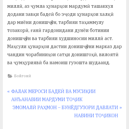
у
миллӣ, аз ҷумла ҳунарҳои мардумӣ ташаккул
с
додани завқи бадеӣ бо эҷоди ҳунарҳои халқӣ
дар миёни донишҷӯён, тарбияи таҳаммулу
р
тозакорӣ, ғанӣ гардонидани дунёи ботинии
а
донишҷӯён ва тарбияи худшиносии миллӣ аст.
в
Маҳсули ҳунарҳои дастии донишҷӯёни марказ дар
чандин чорабиниҳои сатҳи донишгоҳӣ, вилоятӣ
ва ҷумҳуриявӣ ба намоиш гузошта шудаанд.
Бойгонӣ
Навигация
P
ФАЛАК МЕРОСИ БАДЕӢ ВА МУСИҚИИ
r
АНЪАНАВИИ МАРДУМИ ТОҶИК
по
e
N
ЭМОМАЛӢ РАҲМОН – БУНЁДГУЗОРИ ДАВЛАТИ
записям
v
e
НАВИНИ ТОҶИКОН
i
x