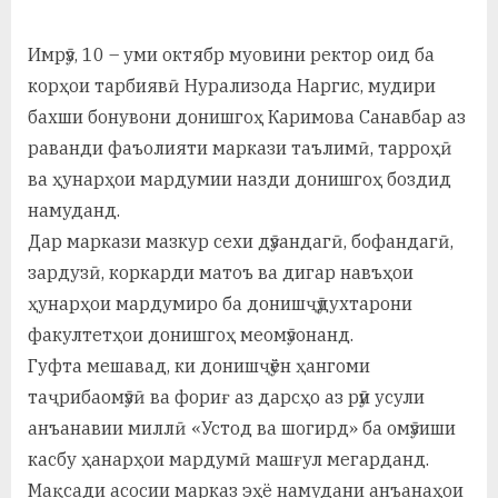
а
Имрӯз, 10 – уми октябр муовини ректор оид ба
н
корҳои тарбиявӣ Нурализода Наргис, мудири
о
бахши бонувони донишгоҳ Каримова Санавбар аз
м
раванди фаъолияти маркази таълимӣ, тарроҳӣ
ва ҳунарҳои мардумии назди донишгоҳ боздид
и
намуданд.
Н
Дар маркази мазкур сехи дӯзандагӣ, бофандагӣ,
о
зардузӣ, коркарди матоъ ва дигар навъҳои
ҳунарҳои мардумиро ба донишҷӯдухтарони
с
факултетҳои донишгоҳ меомӯзонанд.
и
Гуфта мешавад, ки донишҷӯён ҳангоми
р
таҷрибаомӯзӣ ва фориғ аз дарсҳо аз рӯи усули
и
анъанавии миллӣ «Устод ва шогирд» ба омӯзиши
касбу ҳанарҳои мардумӣ машғул мегарданд.
Х
Мақсади асосии марказ эҳё намудани анъанаҳои