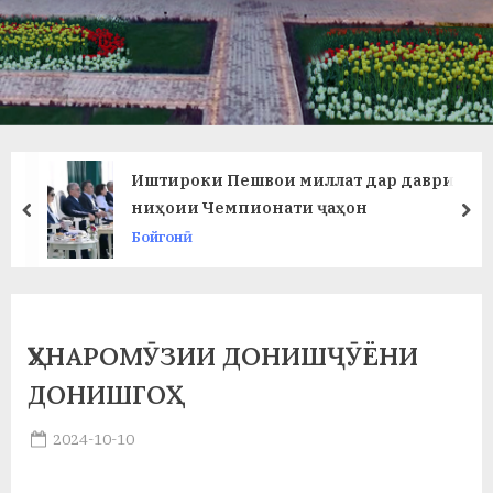
в
л
а
т
и
Иштироки Пешвои миллат дар даври
и
ниҳоии Чемпионати ҷаҳон
prev
ne
Бойгонӣ
Б
о
х
ҲУНАРОМӮЗИИ ДОНИШҶӮЁНИ
т
ДОНИШГОҲ
а
Posted
2024-10-10
р
By
on
saidov
б