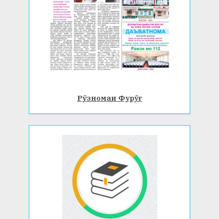
Рӯзномаи Фурӯғ