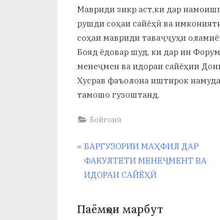
и
Мавриди зикр аст,ки дар намоиш
Х
рушди соҳаи сайёҳӣ ва имконият
соҳаи мавриди таваҷҷуҳи оламиё
у
Бояд ёдовар шуд, ки дар ин Форум
с
менеҷмен ва идораи сайёҳии Дон
р
Хусрав фаъолона иштирок намуда,
тамошо гузоштанд.
а
в
Бойгонӣ
Навигация
P
БАРГУЗОРИИ МАҲФИЛ ДАР
r
ФАКУЛТЕТИ МЕНЕҶМЕНТ ВА
по
e
ИДОРАИ САЙЁҲӢ
v
записям
i
Паёмҳои марбут
o