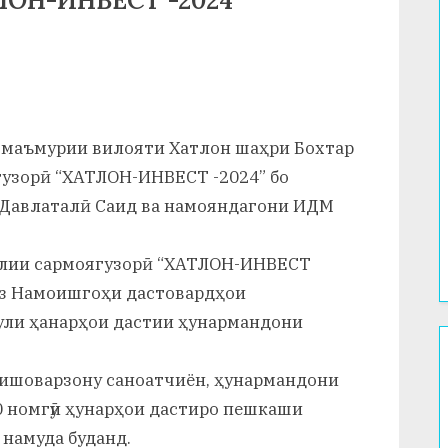
ОН-ИНВЕСТ -2024”
зи маъмурии вилояти Хатлон шаҳри Бохтар
узорӣ “ХАТЛОН-ИНВЕСТ -2024” бо
 Давлаталӣ Саид ва намояндагони ИДМ
лии сармоягузорӣ “ХАТЛОН-ИНВЕСТ
аз Намоишгоҳи дастовардҳои
ули ҳанарҳои дастии ҳунармандони
кишоварзону саноатчиён, ҳунармандони
0 номгӯи ҳунарҳои дастиро пешкаши
намуда буданд.