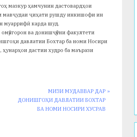
гоҳ мазкур ҳамчунин дастовардҳои
и мавҷудаи ҷиҳати рушду инкишофи ин
н муаррифӣ карда шуд.
 омӯзгорон ва донишҷӯёни факултети
ишгоҳи давлатии Бохтар ба номи Носири
 ҳунарҳои дастии худро ба маърази
N
МИЗИ МУДАВВАР ДАР
e
ДОНИШГОҲИ ДАВЛАТИИ БОХТАР
x
БА НОМИ НОСИРИ ХУСРАВ
t
P
o