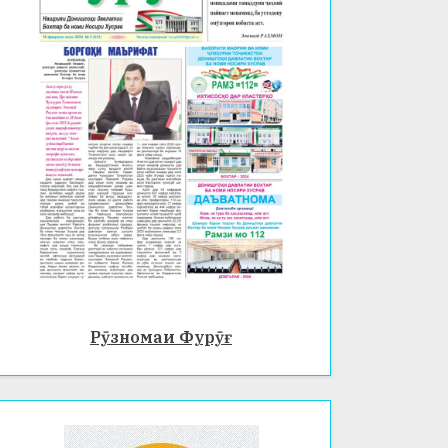
Рӯзномаи Фурӯғ