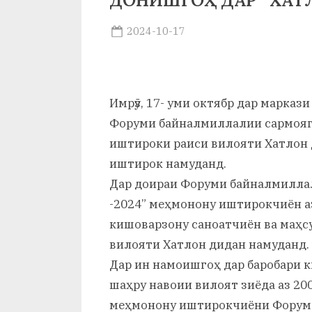
ДОНИШГОҲ ДАР “ХАТЛ
р
б
Posted
2024-10-17
By
on
saidov
а
н
Имрӯз, 17- уми октябр дар марка
о
Форуми байналмиллалии сармояг
м
иштироки раиси вилояти Хатлон
и
иштирок намуданд.
Дар доираи Форуми байналмилла
Н
-2024” меҳмонону иштирокчиён 
о
кишоварзону саноатчиён ва маҳс
с
вилояти Хатлон дидан намуданд.
Дар ин намоишгоҳ дар баробари 
и
шаҳру навоии вилоят зиёда аз 20
р
меҳмонону иштирокчиёни Форум 