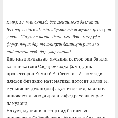
By
on
saidov
а
н
Имрӯз, 18- уми октябр дар Донишгоҳи давлатии
о
Бохтар ба номи Носири Хусрав мизи мудаввар таҳти
м
унвони “Саҳм ва нақши донишмандони маъруфи
форсу тоҷик дар ташаккули донишҳои риёзӣ ва
и
табиатшиносӣ” баргузор гардид.
Н
Дар мизи мудаввар, муовини ректор оид ба илм
о
ва инноватсия Сафарбекзода Ҳукмиддин,
с
профессорон Комилӣ А., Сатторов А., номзади
илмҳои физикию математикӣ, дотсент Холов М.,
и
муовниони деканҳои факултетҳо оид ба илм ва
р
инноватсия ва мудирони кафедраҳо иштирок
и
намуданд.
Нахуст, муовини ректор оид ба илм ва
Х
инноватсия Сафарбекзода Ҳукмиддин бо сухани