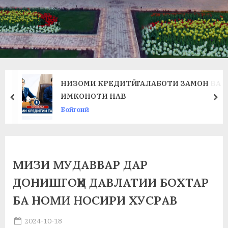
в
л
а
т
и
НИЗОМИ КРЕДИТӢ: ТАЛАБОТИ ЗАМОН ВА
и
ИМКОНОТИ НАВ
prev
ne
Бойгонӣ
Б
о
х
МИЗИ МУДАВВАР ДАР
т
ДОНИШГОҲИ ДАВЛАТИИ БОХТАР
а
БА НОМИ НОСИРИ ХУСРАВ
р
Posted
2024-10-18
б