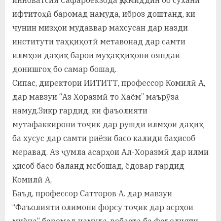
у
ифтитоҳӣ баромад намуда, иброз доштанд, ки
с
чунин мизҳои мудаввар махсусан дар назди
р
институти таҳқиқотӣ метавонад дар самти
илмҳои дақиқ барои муҳаққиқони ояндаи
а
донишгоҳ бо самар бошад.
в
Сипас, директори ИИТИТТ, профессор Комилӣ А,
дар мавзуи “Аз Хоразмӣ то Хаём” маърӯза
намуд.Зикр гардид, ки фаъолияти
мутафаккирони тоҷик дар рушди илмҳои дақиқ
ба хусус дар самти риёзи басо калиди баҳисоб
меравад. Аз ҷумла асарҳои Ал-Хоразмӣ дар илми
ҳисоб басо баланд мебошад, ёдовар гардид –
Комилӣ А,
Баъд, профессор Сатторов А. дар мавзуи
“Фаъолияти олимони форсу тоҷик дар асрҳои
миёна” баромад намуда, вобаста ба фаъолияти