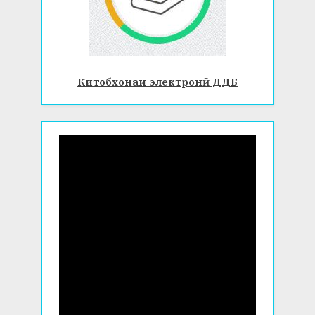
Китобхонаи электронӣ ДДБ