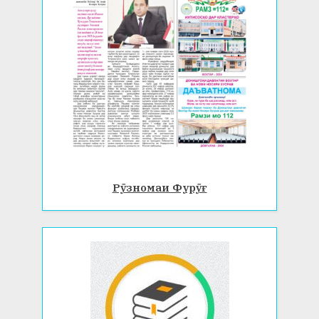
Рӯзномаи Фурӯғ