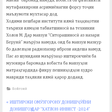
мутафаккирони асримиёнагии форсу тоҷик
маълумоти мухтасар дод.
Ходими пешбари институти илмӣ таҳқиқотии
таърихи илмҳои табиатшиносӣ ва техникии
Холов М. Дар мавзуи “Ситорашиносӣ аз назари
Берунӣ” маърӯза намуда, оид ба мавзуи мазкур
бо далелҳои раднопазир ибрози андеша намуд.
Пас аз шунидани маърӯзаҳо иштирокчиён ба
музокира баромада вобаста ба мавзуҳои
матраҳгардида фикру пешниҳодҳои худро
мавриди таҳлили илмӣ қарор доданд.
Бойгонӣ
Навигация
P
ИШТИРОКИ ОМӮЗГОРОНУ ДОНИШҶӮЁНИ
r
ДОНИШГОҲ ДАР “ХАТЛОН-ИНВЕСТ -2024”