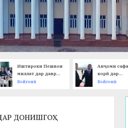
Анҷоми сафари
НАМОИШИ
корӣ дар
ДАСТОВА
Ҷумҳурии
ОМӮЗГОРО
Бойгонӣ
Бойгонӣ
Қирғизистон
ДАР ДОНИШГОҲ