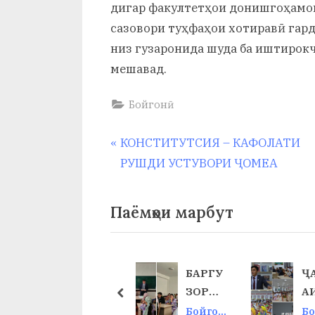
и
дигар факултетҳои донишгоҳамон
сазовори туҳфаҳои хотиравӣ гард
Х
низ гузаронида шуда ба иштирок
у
мешавад.
с
Бойгонӣ
р
а
Навигация
P
КОНСТИТУТСИЯ – КАФОЛАТИ
r
РУШДИ УСТУВОРИ ҶОМЕА
в
по
e
v
записям
Паёмҳои марбут
i
o
u
ИСТИ
БАРГУ
Ҷ
s
ҚЛОЛ
ЗОРИИ
А
prev
P
ИЯТ
КОНФ
Ш
Бойгон
Бойгон
Бо