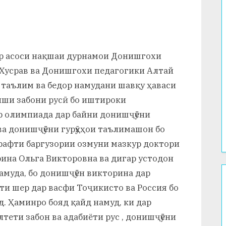
дар асоси нақшаи дурнамои Донишгохи
 Хусрав ва Донишгохи педагогики Алтай
 таълим ва бедор намудани шавқу ҳаваси
зиши забони русӣ бо иштироки
 олимпиада дар байни донишҷӯёни
ва донишҷӯёни гурӯҳҳои таълимашон бо
 рафти баргузории озмуни мазкур доктори
ина Ольга Викторовна ва дигар устодон
амуда, бо донишҷӯён викторина дар
ти шер дар васфи Тоҷикисто ва Россия бо
. Ҳаминро бояд қайд намуд, ки дар
лтети забон ва адабиёти рус , донишҷӯёни