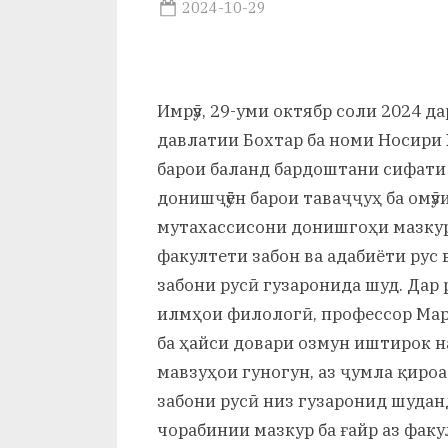
р
Posted
2024-10-29
By
on
saidov
б
а
Имрӯз, 29-уми октябр соли 2024 
н
давлатии Бохтар ба номи Носири
о
барои баланд бардоштани сифати
м
донишҷӯён барои таваҷҷуҳ ба омӯ
мутахассисони донишгоҳи мазкур
и
факултети забон ва адабиёти рус 
Н
забони русӣ гузаронида шуд. Дар
о
илмҳои филологӣ, профессор Мар
ба ҳайси довари озмун иштирок н
с
мавзуҳои гуногун, аз ҷумла қироа
и
забони русӣ низ гузаронид шуданд
р
чорабинии мазкур ба ғайр аз факу