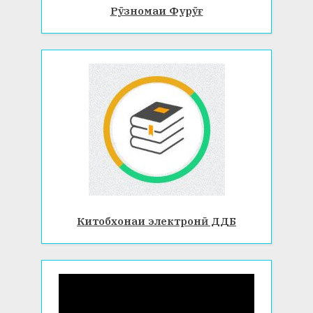
Рӯзномаи Фурӯғ
Китобхонаи электронӣ ДДБ