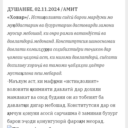
By
on
saidov
а
ДУШАНБЕ, 02.11.2024 /АМИТ
«Ховар»/.
Истиқлолияти сиёсӣ барои мардуми мо
н
муқаддастарин ва бузургтарин дастоварди замони
о
муосир мебошад, ки онро рамзи ватандӯстӣ ва
м
давлатдорӣ медонанд. Конститутсия шиносномаи
и
давлати комилҳуқуқ ва соҳибихтиёри тоҷикон дар
ҷомеаи ҷаҳонӣ аст, ки низоми давлатдорӣ, сиёсати
Н
дохиливу хориҷӣ ва тамоми ҷабҳаҳои ҳаётро
о
мустақилона пеш мебарад.
с
-Маълум аст, ки мафҳуми «истиқлолият»
волоияти ҳокимияти давлатӣ дар дохили
и
мамлакат ва озод будани он аз тобеият ба
р
давлатҳои дигар мебошад. Конститутсия дар он
и
ҳамчун қонуни асосӣ сарчашма ё заминаи бузург
Х
барои эҷоди қонунгузорӣ фароҳам меорад.