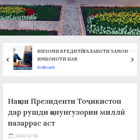
в
л
а
т
и
НИЗОМИ КРЕДИТӢ: ТАЛАБОТИ ЗАМОН ВА
и
ИМКОНОТИ НАВ
prev
ne
Бойгонӣ
Б
о
х
Нақши Президенти Тоҷикистон
т
дар рушди қонунгузории миллӣ
а
назаррас аст
р
Posted
2024-11-02
б