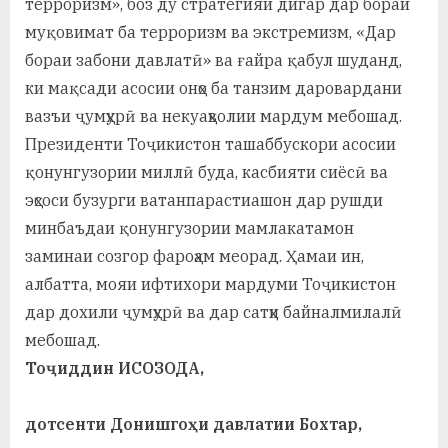
терроризм», боз ду стратегияи дигар дар бораи
муқовимат ба терроризм ва экстремизм, «Дар
бораи забони давлатӣ» ва ғайра қабул шуданд,
ки мақсади асосии онҳо ба танзим даровардани
вазъи ҷумҳурӣ ва некуаҳволии мардум мебошад.
Президенти Тоҷикистон ташаббускори асосии
қонунгузории миллӣ буда, касбияти сиёсӣ ва
эҳсоси бузурги ватанпарастиашон дар рушди
минбаъдаи қонунгузории мамлакатамон
заминаи созгор фароҳам меорад. Ҳамаи ин,
албатта, мояи ифтихори мардуми Тоҷикистон
дар дохили ҷумҳурӣ ва дар сатҳи байналмилалӣ
мебошад.
Тоҷиддин ИСОЗОДА,
дотсенти Донишгоҳи давлатии Бохтар,