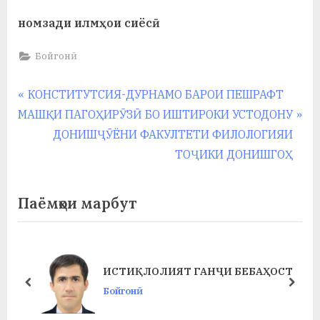
номзади илмҳои сиёсӣ
Бойгонӣ
Навигация
P
КОНСТИТУТСИЯ-ДУРНАМО БАРОИ ПЕШРАФТ
N
r
МАШҚИ ПАГОҲИРӮЗӢ БО ИШТИРОКИ УСТОДОНУ
по
e
e
ДОНИШҶӮЁНИ ФАКУЛТЕТИ ФИЛОЛОГИЯИ
записям
x
v
ТОҶИКИ ДОНИШГОҲ
t
i
P
o
Паёмҳои марбут
o
u
s
s
t
P
БАРГУЗОРИИ КОНФЕРЕНСИЯИ
ЕБАҲОСТ
:
o
ИФТИТОҲИИ ТАҶРИБАОМӮЗИИ
prev
next
s
ИСТЕҲСОЛӢ ДАР ФАКУЛТЕТИ ХИ
Бойгонӣ
t
ВА БИОЛОГИЯ