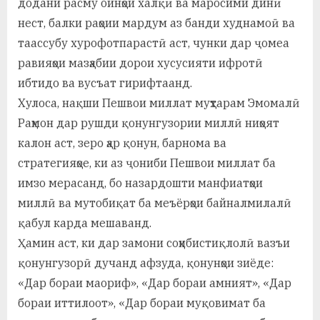
додани расму оинҳои халқӣ ва маросими динӣ
нест, балки раҳоии мардум аз банди худнамоӣ ва
таассубу хурофотпарастӣ аст, чунки дар ҷомеа
равияҳои мазҳабии дорои хусусияти ифротӣ
ибтидо ва вусъат гирифтаанд.
Хулоса, нақши Пешвои миллат муҳтарам Эмомалӣ
Раҳмон дар рушди қонунгузории миллӣ ниҳоят
калон аст, зеро ҳар қонун, барнома ва
стратегияҳое, ки аз ҷониби Пешвои миллат ба
имзо мерасанд, бо назардошти манфиатҳои
миллӣ ва мутобиқат ба меъёрҳои байналмилалӣ
қабул карда мешаванд.
Ҳамин аст, ки дар замони соҳибистиқлолӣ вазъи
қонунгузорӣ дучанд афзуда, қонунҳои зиёде:
«Дар бораи маориф», «Дар бораи амният», «Дар
бораи иттилоот», «Дар бораи муқовимат ба