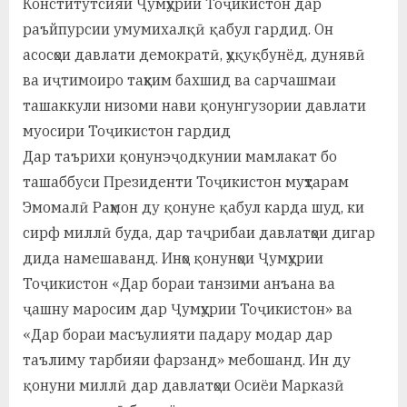
Конститутсияи Ҷумҳурии Тоҷикистон дар
раъйпурсии умумихалқӣ қабул гардид. Он
асосҳои давлати демократӣ, ҳуқуқбунёд, дунявӣ
ва иҷтимоиро таҳким бахшид ва сарчашмаи
ташаккули низоми нави қонунгузории давлати
муосири Тоҷикистон гардид
Дар таърихи қонунэҷодкунии мамлакат бо
ташаббуси Президенти Тоҷикистон муҳтарам
Эмомалӣ Раҳмон ду қонуне қабул карда шуд, ки
сирф миллӣ буда, дар таҷрибаи давлатҳои дигар
дида намешаванд. Инҳо қонунҳои Ҷумҳурии
Тоҷикистон «Дар бораи танзими анъана ва
ҷашну маросим дар Ҷумҳурии Тоҷикистон» ва
«Дар бораи масъулияти падару модар дар
таълиму тарбияи фарзанд» мебошанд. Ин ду
қонуни миллӣ дар давлатҳои Осиёи Марказӣ