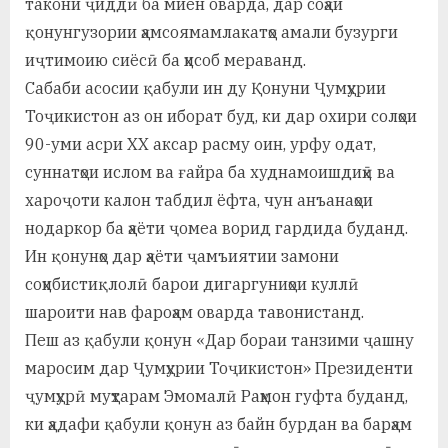
такони ҷиддӣ ба миён оварда, дар соҳаи
қонунгузории ҳамсоямамлакатҳо амали бузурги
иҷтимоию сиёсӣ ба ҳисоб мераванд.
Сабаби асосии қабули ин ду Қонуни Ҷумҳурии
Тоҷикистон аз он иборат буд, ки дар охири солҳои
90-уми асри ХХ аксар расму оин, урфу одат,
суннатҳои ислом ва ғайра ба худнамоишдиҳӣ ва
хароҷоти калон табдил ёфта, чун анъанаҳои
нодаркор ба ҳаёти ҷомеа ворид гардида буданд.
Ин қонунҳо дар ҳаёти ҷамъиятии замони
соҳибистиқлолӣ барои дигаргуниҳои куллӣ
шароити нав фароҳам оварда тавонистанд.
Пеш аз қабули қонун «Дар бораи танзими ҷашну
маросим дар Ҷумҳурии Тоҷикистон» Президенти
ҷумҳурӣ муҳтарам Эмомалӣ Раҳмон гуфта буданд,
ки ҳадафи қабули қонун аз байн бурдан ва барҳам