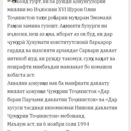
Бояд гуфт, ки ба рушди қонунгузории
у
миллии мо Иҷлосияи XVI Шурои Олии
с
Тоҷикистон таҳти роҳбарии муҳтарам Эмомалӣ
р
Раҳмон замина гузошт. Аҳамияти бузурги ин
иҷлосия, пеш аз ҳама, иборат аз он буд, ки дар
а
ҷумҳурӣ Ҳукумати конститутсионӣ барқарор
в
гардид ва шахсияти арзандае Сарвари давлат
интихоб шуд, ки рушду такомул, сулҳу ваҳдат ва
пешрафти минбаъдаи мамлакат бо номашон
вобаста аст.
Аввалин қонунҳои нав ба манфиати давлату
миллат қонунҳои Ҷумҳурии Тоҷикистон «Дар
бораи Парчами давлатии Тоҷикистон» ва «Дар
хусуси тасдиқи низомномаи Нишони давлатии
Ҷумҳурии Тоҷикистон» мебошанд.
Маълум аст, ки 6 ноябри соли 1994