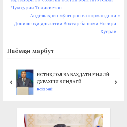
у
записям
v
Ҷумҳурии Тоҷикистон
с
i
N
Андешаҳои омӯзгорон ва кормандони
р
o
e
Донишгоҳи давлатии Бохтар ба номи Носири
u
x
Хусрав
а
s
t
в
P
P
Паёмҳои марбут
o
o
s
s
t
t
ИСТИҚЛОЛ ВА ВАҲДАТИ МИЛЛӢ –
:
:
ДУРАХШИ ЗИНДАГӢ
prev
next
Бойгонӣ