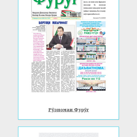
Рӯзномаи Фурӯғ