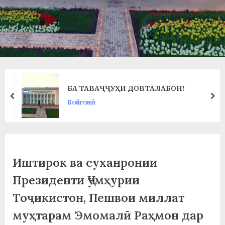
в
л
а
т
и
БА ТАВАҶҶУҲИ ДОВТАЛАБОН!
и
prev
ne
Бойгонӣ
Б
о
х
Иштирок ва суханронии
т
Президенти Ҷумҳурии
а
Тоҷикистон, Пешвои миллат
р
муҳтарам Эмомалӣ Раҳмон дар
б