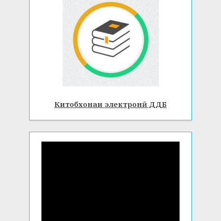
Китобхонаи электронӣ ДДБ