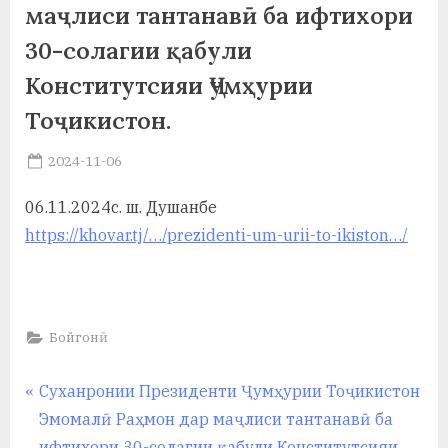
маҷлиси тантанавӣ ба ифтихори
а
30-солагии қабули
н
Конститутсияи Ҷумҳурии
о
Тоҷикистон.
м
Posted
2024-11-06
и
By
on
saidov
Н
06.11.2024с. ш. Душанбе
https://khovar.tj/…/prezidenti-um-urii-to-ikiston…/
о
с
и
Бойгонӣ
р
и
Навигация
P
Суханронии Президенти Ҷумҳурии Тоҷикистон
r
Эмомалӣ Раҳмон дар маҷлиси тантанавӣ ба
Х
по
e
ифтихори 30-солагии қабули Конститутсияи