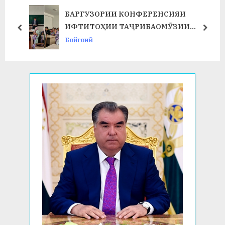
t
t
БАРГУЗОРИИ КОНФЕРЕНСИЯИ
Т
:
:
ИФТИТОҲИИ ТАҶРИБАОМӮЗИИ
prev
next
ИСТЕҲСОЛӢ ДАР ФАКУЛТЕТИ ХИМИЯ
Бойгонӣ
ВА БИОЛОГИЯ