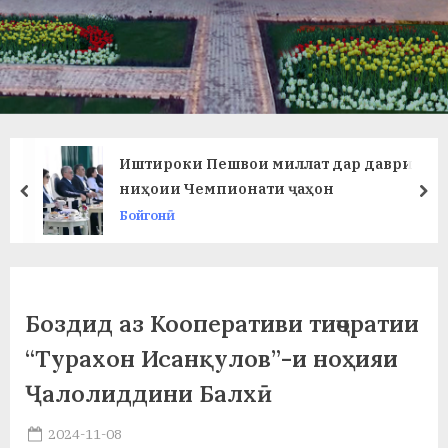
в
л
а
т
и
Иштироки Пешвои миллат дар даври
и
ниҳоии Чемпионати ҷаҳон
prev
ne
Бойгонӣ
Б
о
х
Боздид аз Кооперативи тиҷоратии
т
“Турахон Исанқулов”-и ноҳияи
а
Ҷалолиддини Балхӣ
р
Posted
2024-11-08
б