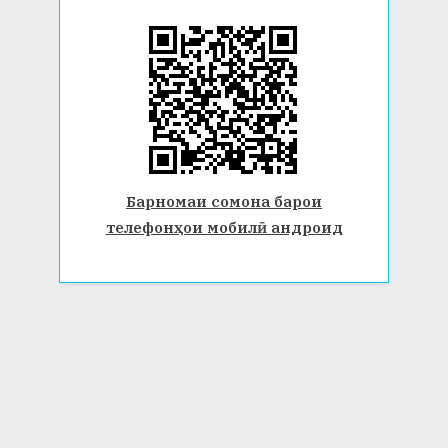
Барномаи сомона барои
телефонҳои мобилӣ андроид
© 2026 Донишгоҳи давлатии Бохтар ба номи Носири Хусрав.
Ҳамаи ҳуқуқ маҳфуз аст. www.btsu.tj