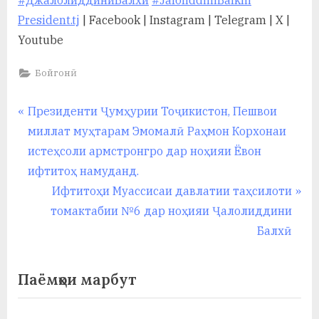
у
President.tj
| Facebook | Instagram | Telegram | X |
с
Youtube
р
Бойгонӣ
а
в
Навигация
P
Президенти Ҷумҳурии Тоҷикистон, Пешвои
r
миллат муҳтарам Эмомалӣ Раҳмон Корхонаи
по
e
истеҳсоли армстронгро дар ноҳияи Ёвон
записям
v
ифтитоҳ намуданд.
i
N
Ифтитоҳи Муассисаи давлатии таҳсилоти
o
e
томактабии №6 дар ноҳияи Ҷалолиддини
u
x
Балхӣ
s
t
P
P
Паёмҳои марбут
o
o
s
s