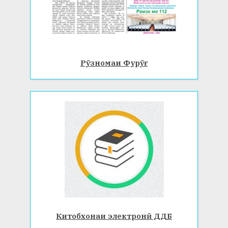
Рӯзномаи Фурӯғ
Китобхонаи электронӣ ДДБ