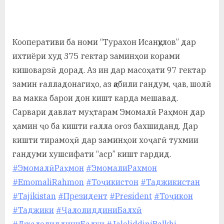
By
on
saidov
а
н
Кооперативи ба номи “Турахон Исанқулов” дар
о
ихтиёри худ 375 гектар заминҳои корами
м
кишоварзӣ дорад. Аз ин дар масоҳати 97 гектар
замин ғалладонагиҳо, аз қабили гандум, ҷав, шолӣ
и
ва макка барои дон кишт карда мешавад.
Н
Сарвари давлат муҳтарам Эмомалӣ Раҳмон дар
о
ҳамин ҷо ба кишти ғалла оғоз бахшиданд. Дар
с
кишти тирамоҳӣ дар заминҳои хоҷагӣ тухмии
гандуми хушсифати “аср” кишт гардид.
и
#ЭмомалӣРаҳмон
#ЭмомалиРахмон
р
#EmomaliRahmon
#Тоҷикистон
#Таджикистан
и
#Tajikistan
#Президент
#President
#Тоҷикон
#Таджики
#ҶалолиддиниБалхӣ
Х
#ДжалолиддиниБалхи
#JaloliddiniBalkhi