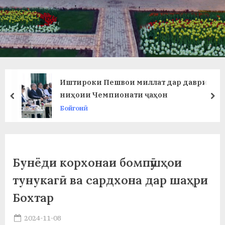
в
л
а
т
и
Иштироки Пешвои миллат дар даври
и
ниҳоии Чемпионати ҷаҳон
prev
ne
Бойгонӣ
Б
о
х
Бунёди корхонаи бомпӯшҳои
т
тунукагӣ ва сардхона дар шаҳри
а
Бохтар
р
Posted
2024-11-08
б