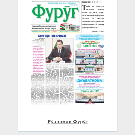
Рӯзномаи Фурӯғ