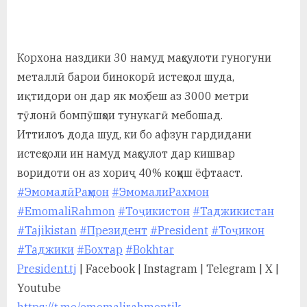
By
on
saidov
а
н
Корхона наздики 30 намуд маҳсулоти гуногуни
о
металлӣ барои бинокорӣ истеҳсол шуда,
м
иқтидори он дар як моҳ беш аз 3000 метри
тӯлонӣ бомпӯшҳои тунукагӣ мебошад.
и
Иттилоъ дода шуд, ки бо афзун гардидани
Н
истеҳсоли ин намуд маҳсулот дар кишвар
о
воридоти он аз хориҷ 40% коҳиш ёфтааст.
с
#ЭмомалӣРаҳмон
#ЭмомалиРахмон
#EmomaliRahmon
#Тоҷикистон
#Таджикистан
и
#Tajikistan
#Президент
#President
#Тоҷикон
р
#Таджики
#Бохтар
#Bokhtar
и
President.tj
| Facebook | Instagram | Telegram | X |
Youtube
Х
https://t.me/emomalirahmontjk