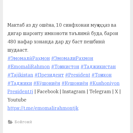
By
on
saidov
а
н
Мактаб аз ду ошёна, 10 синфхонаи муҷаҳҳаз ва
о
дигар шароиту имконоти таълимӣ буда, барои
м
480 нафар хонанда дар ду баст пешбинӣ
шудааст.
и
#ЭмомалӣРаҳмон
#ЭмомалиРахмон
Н
#EmomaliRahmon
#Тоҷикистон
#Таджикистан
о
#Tajikistan
#Президент
#President
#Тоҷикон
с
#Таджики
#Кӯшониён
#Кушониён
#Kushoniyon
President.tj
| Facebook | Instagram | Telegram | X |
и
Youtube
р
https://t.me/emomalirahmontjk
и
Бойгонӣ
Х