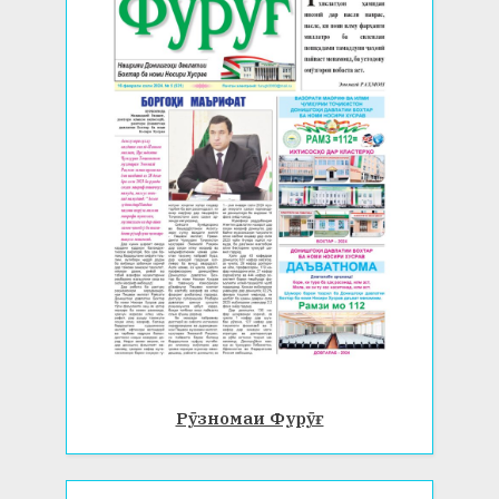
Рӯзномаи Фурӯғ