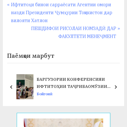
у
Навигация
P
Ифтитоҳи бинои сарраёсати Агентии омори
r
назди Президенти Ҷумҳурии Тоҷикистон дар
с
по
e
вилояти Хатлон
р
записям
v
N
ПЕШДИФОИ РИСОЛАИ НОМЗАДӢ ДАР
а
i
e
ФАКУЛТЕТИ МЕНЕҶМЕНТ
в
o
x
u
t
Паёмҳои марбут
s
P
P
o
o
s
БАРГУЗОРИИ КОНФЕРЕНСИЯИ
Т
s
t
ИФТИТОҲИИ ТАҶРИБАОМӮЗИИ
prev
next
t
:
ИСТЕҲСОЛӢ ДАР ФАКУЛТЕТИ ХИМИЯ
Бойгонӣ
:
ВА БИОЛОГИЯ