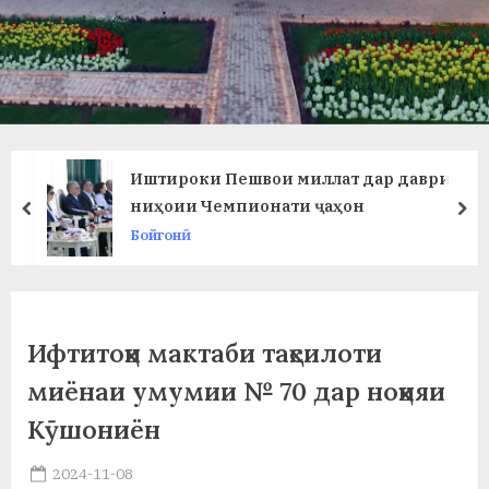
в
л
а
т
и
Иштироки Пешвои миллат дар даври
и
ниҳоии Чемпионати ҷаҳон
prev
ne
Бойгонӣ
Б
о
х
Ифтитоҳи мактаби таҳсилоти
т
миёнаи умумии № 70 дар ноҳияи
а
Кӯшониён
р
Posted
2024-11-08
б