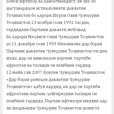
Боиси ифтихор ва қаноатмандист, ки яке аз
у
дастовардҳои истиқлолияти давлатии
с
Тоҷикистон бо қарори Шурои Олии Ҷумҳурии
р
Тоҷикистон 24 ноябри соли 1992 тасдиқ
гардидани Парчами давлатӣ мебошад.
а
Бо қарори Маҷлиси Олии Ҷумҳурии Тоҷикистон
в
аз 11 декабри соли 1999 Низомнома дар бораи
Парчами давлатии Ҷумҳурии Тоҷикистон тасдиқ
шуда, дар он нишонаҳои парчам, тартиби
афрохтан ва тасвири он пешбинӣ гардид.
12 майи сли 2007 Қонуни Ҷумҳурии Тоҷикистон
«Дар бораи рамзҳои давлатии Ҷумҳурии
Тоҷикистон» қабул кардид, ки дар он тартиби
афрохтани парчам, ҷойгиркунии тасвири он
пешбинӣ гардида, Парчам ифтихори миллии ҳар
як шаҳрванди Ҷумҳурии Тоҷикистон дониста