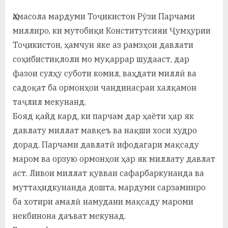
By
on
saidov
а
Ҳамасола мардуми Тоҷикистон Рӯзи Парчами
миллиро, ки мутобиқи Конститутсияи Ҷумҳурии
н
Тоҷикистон, ҳамчун яке аз рамзҳои давлати
о
соҳибистиқлоли мо муқаррар шудааст, дар
м
фазои сулҳу суботи комил, ваҳдати миллӣ ва
и
садоқат ба ормонҳои чандинасраи халқамон
таҷлил мекунанд.
Н
Бояд қайд кард, ки парчам дар ҳаёти ҳар як
о
давлату миллат мавқеъ ва нақши хоси худро
с
дорад. Парчами давлатӣ ифодагари мақсаду
маром ва орзую ормонҳои ҳар як миллату давлат
и
аст. Ливои миллат қувваи сафарбаркунанда ва
р
муттаҳидкунанда дошта, мардуми сарзаминро
и
ба хотири амалӣ намудани мақсаду мароми
Х
некбинона даъват мекунад.