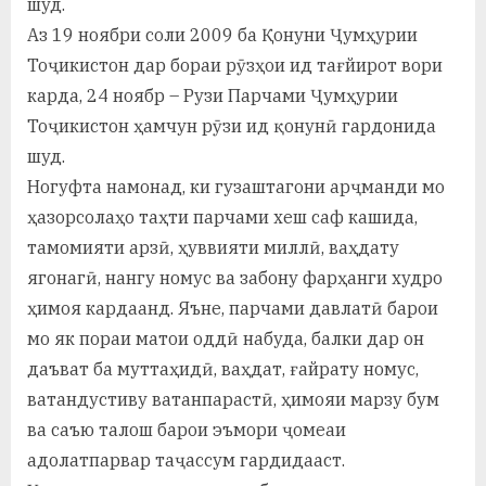
шуд.
Аз 19 ноябри соли 2009 ба Қонуни Ҷумҳурии
Тоҷикистон дар бораи рӯзҳои ид тағйирот вори
карда, 24 ноябр – Рузи Парчами Ҷумҳурии
Тоҷикистон ҳамчун рӯзи ид қонунӣ гардонида
шуд.
Ногуфта намонад, ки гузаштагони арҷманди мо
ҳазорсолаҳо таҳти парчами хеш саф кашида,
тамомияти арзӣ, ҳуввияти миллӣ, ваҳдату
ягонагӣ, нангу номус ва забону фарҳанги худро
ҳимоя кардаанд. Яъне, парчами давлатӣ барои
мо як пораи матои оддӣ набуда, балки дар он
даъват ба муттаҳидӣ, ваҳдат, ғайрату номус,
ватандустиву ватанпарастӣ, ҳимояи марзу бум
ва саъю талош барои эъмори ҷомеаи
адолатпарвар таҷассум гардидааст.