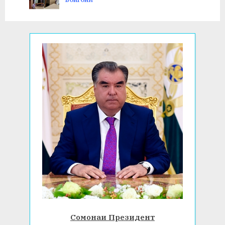
s
ВА БИОЛОГИЯ
t
:
Сомонаи Президент