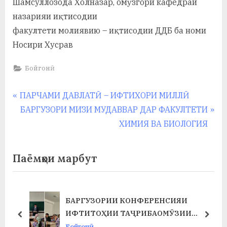
Шамсуллозода Холназар, омӯзгори кафедраи
назарияи иқтисодии
факултети молиявию – иқтисодии ДДБ ба номи
Носири Хусрав
Бойгонӣ
Навигация
P
ПАРЧАМИ ДАВЛАТӢ – ИФТИХОРИ МИЛЛӢ
r
N
БАРГУЗОРИ МИЗИ МУДАВВАР ДАР ФАКУЛТЕТИ
по
e
e
ХИМИЯ ВА БИОЛОГИЯ
записям
v
x
i
t
Паёмҳои марбут
o
P
u
o
s
s
БАРГУЗОРИИ КОНФЕРЕНСИЯИ
Т
P
t
ИФТИТОҲИИ ТАҶРИБАОМӮЗИИ
prev
next
o
:
ИСТЕҲСОЛӢ ДАР ФАКУЛТЕТИ ХИМИЯ
Бойгонӣ