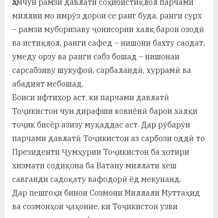
Ҳамчун рамзи давлати соҳибистиқлол парчами
миллии мо имрӯз дорои се ранг буда, ранги сурх
– рамзи муборизаву ҷонисории халқ барои озодӣ
ва истиқлол, ранги сафед – нишони бахту саодат,
умеду орзу ва ранги сабз бошад – нишонаи
сарсабзиву шукуфоӣ, сарбаландӣ, хуррамӣ ва
абадият мебошад.
Боиси ифтихор аст, ки парчами давлатӣ
Тоҷикистон чун дирафши ковиёнӣ барои халқи
тоҷик бисёр азизу муқаддас аст. Дар рӯбарӯи
парчами давлатӣ Тоҷикистон аз сарбози оддӣ то
Президенти Ҷумҳурии Тоҷикистон ба хотири
хизмати содиқона ба Ватану миллати хеш
савганди садоқату вафодорӣ ёд мекунанд.
Дар пешгоҳи бинои Созмони Миллали Муттаҳид
ва созмонҳои ҷаҳоние, ки Тоҷикистон узви