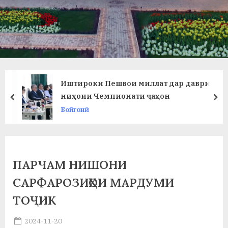
в
л
а
т
и
Иштироки Пешвои миллат дар даври
и
ниҳоии Чемпионати ҷаҳон
prev
ne
Бойгонӣ
Б
о
х
ПАРЧАМ НИШОНИ
т
САРФАРОЗИҲОИ МАРДУМИ
а
ТОҶИК
р
Posted
2024-11-20
б