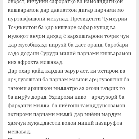
онҳост, инчунин сафоратҳо ва намояндагиҳои
кишварамон дар давлатҳои дигар парчами мо
пуртавфишонӣ мекунад. Президенти Ҷумҳурии
Тоҷикистон ба ҳар кишваре сафар кунад ва
мулоқот анҷом диҳад ё варзишгарони тоҷик чун
дар мусобиқаҳо пирузӣ ба даст оранд, баробари
садо додани Суруди миллӣ парчами кишварамон
низ афрохта мешавад.
Дар охир қайд кардан зарур аст, ки эҳтиром ва
арҷ гузоштан ба парчам маънои арҷ гузоштан ба
тамоми арзишҳои миллатро аз оғози таърих то
ба имрӯз дорад. Эҳтироми ливо – арҷгузорӣ ба
фарҳанги миллӣ, ба ниёгони тамаддунсозамон,
эҳтироми парчами миллӣ дар миёни мардум
ҳамчун муқаддасоти волои миллӣ пазируфта
мешавад.