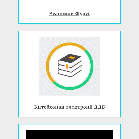
Рӯзномаи Фурӯғ
Китобхонаи электронӣ ДДБ