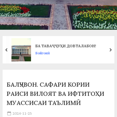
в
л
а
т
и
БА ТАВАҶҶУҲИ ДОВТАЛАБОН!
и
prev
ne
Бойгонӣ
Б
о
х
БАЛҶУВОН. САФАРИ КОРИИ
т
РАИСИ ВИЛОЯТ ВА ИФТИТОҲИ
а
МУАССИСАИ ТАЪЛИМӢ
р
Posted
2024-11-25
б