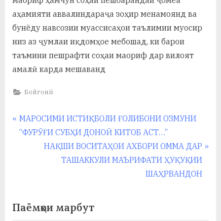
аҳамияти аввалиндараҷа зоҳир менамоянд ва
бунёду навсозии муассисаҳои таълимии муосир
низ аз ҷумлаи иқдомҳое мебошад, ки барои
таъмини пешрафти соҳаи маориф дар вилоят
амалӣ карда мешаванд
Бойгонӣ
Навигация
P
МАРОСИМИ ИСТИҚБОЛИ ҒОЛИБОНИ ОЗМУНИ
r
“ФУРӮҒИ СУБҲИ ДОНОӢ КИТОБ АСТ…”
по
e
N
НАҚШИ ВОСИТАҲОИ АХБОРИ ОММА ДАР
записям
v
e
ТАШАККУЛИ МАЪРИФАТИ ҲУҚУҚИИ
i
x
ШАҲРВАНДОН
o
t
u
P
Паёмҳои марбут
s
o