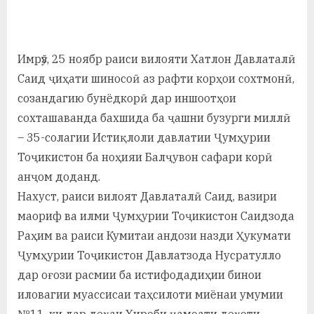
By
on
saidov
а
н
Имрӯз, 25 ноябр раиси вилояти Хатлон Давлаталӣ
о
Саид ҷиҳати шиносоӣ аз рафти корҳои сохтмонӣ,
м
созандагию бунёдкорӣ дар иншоотҳои
сохташаванда бахшида ба ҷашни бузурги миллӣ
и
– 35-солагии Истиқлоли давлатии Ҷумҳурии
Н
Тоҷикистон ба ноҳияи Балҷувон сафари корӣ
о
анҷом доданд.
с
Нахуст, раиси вилоят Давлаталӣ Саид, вазири
маориф ва илми Ҷумҳурии Тоҷикистон Саидзода
и
Раҳим ва раиси Кумитаи андози назди Ҳукумати
р
Ҷумҳурии Тоҷикистон Давлатзода Нусратулло
и
дар оғози расмии ба истифодадиҳии бинои
иловагии муассисаи таҳсилоти миёнаи умумии
Х
№11, ки дар деҳаи Хироби ҷамоати деҳоти