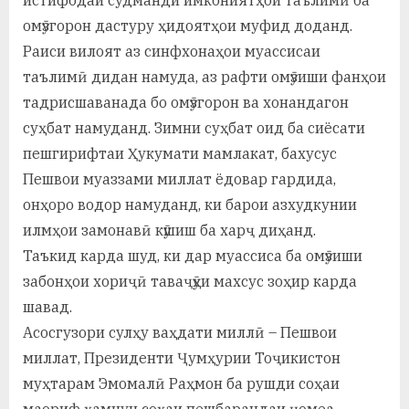
омӯзгорон дастуру ҳидоятҳои муфид доданд.
Раиси вилоят аз синфхонаҳои муассисаи
таълимӣ дидан намуда, аз рафти омӯзиши фанҳои
тадрисшаванада бо омӯзгорон ва хонандагон
суҳбат намуданд. Зимни суҳбат оид ба сиёсати
пешгирифтаи Ҳукумати мамлакат, бахусус
Пешвои муаззами миллат ёдовар гардида,
онҳоро водор намуданд, ки барои азхудкунии
илмҳои замонавӣ кӯшиш ба харҷ диҳанд.
Таъкид карда шуд, ки дар муассиса ба омӯзиши
забонҳои хориҷӣ таваҷӯҳи махсус зоҳир карда
шавад.
Асосгузори сулҳу ваҳдати миллӣ – Пешвои
миллат, Президенти Ҷумҳурии Тоҷикистон
муҳтарам Эмомалӣ Раҳмон ба рушди соҳаи
маориф ҳамчун соҳаи пешбарандаи ҷомеа