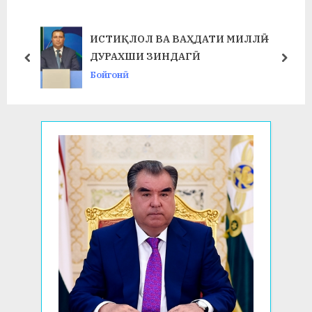
P
s
o
t
ИСТИҚЛОЛ ВА ВАҲДАТИ МИЛЛӢ –
s
:
ДУРАХШИ ЗИНДАГӢ
prev
next
t
Бойгонӣ
: