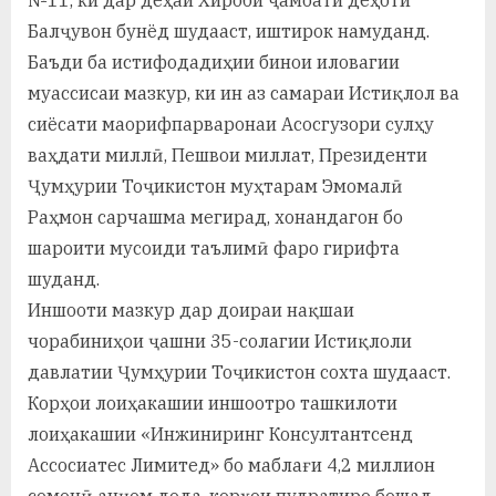
у
Балҷувон бунёд шудааст, иштирок намуданд.
с
Баъди ба истифодадиҳии бинои иловагии
р
муассисаи мазкур, ки ин аз самараи Истиқлол ва
сиёсати маорифпарваронаи Асосгузори сулҳу
а
ваҳдати миллӣ, Пешвои миллат, Президенти
в
Ҷумҳурии Тоҷикистон муҳтарам Эмомалӣ
Раҳмон сарчашма мегирад, хонандагон бо
шароити мусоиди таълимӣ фаро гирифта
шуданд.
Иншооти мазкур дар доираи нақшаи
чорабиниҳои ҷашни 35-солагии Истиқлоли
давлатии Ҷумҳурии Тоҷикистон сохта шудааст.
Корҳои лоиҳакашии иншоотро ташкилоти
лоиҳакашии «Инжиниринг Консултантсенд
Ассосиатес Лимитед» бо маблағи 4,2 миллион
сомонӣ анҷом дода, корҳои пудратиро бошад,