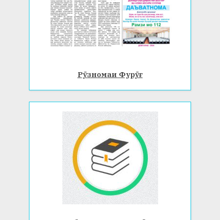
Рӯзномаи Фурӯғ