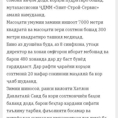
мутахассисони ҶДММ «Элит-Строй-Сервис»
амалӣ намудаанд.
Масоҳати умумии замини иншоот 7000 метри
квадратӣ ва масоҳати зери сохтмон бошад 300
метри квадратиро ташкил медиҳад.
Бино аз дуошёна буда, аз 8 синфхона, утоқи
директор ва хонаи омӯзгорон иборат мебошад ва
барои 480 хонанда дар ду баст бунёд
гардидааст. Дар рафти ҷараёни корҳои
сохтмонӣ 20 нафар сокинони маҳаллӣ ба кор
ҷалб шудаанд.
Зимни шиносоӣ, раиси вилояти Хатлон
Давлаталӣ Саид ба кори сохтмончиён баҳои
баланд дода, барои беҳтар кардани сифати
таълиму тарбия, фаъолияти босамар ва
истифодаи судманди имкониятҳои таълимӣ ба