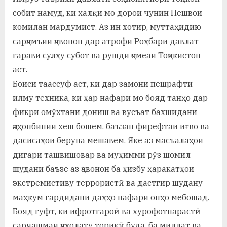
собит намуд, ки халқи мо дорои чунин Пешвои
комилан мардумист. Аз ин хотир, муттаҳидию
сарҷамъии ҷавонон дар атрофи Роҳбари давлат
гарави сулҳу субот ва рушди ҷомеаи Тоҷикистон
аст.
Боиси таассуф аст, ки дар замони пешрафти
илму техника, ки ҳар нафари мо бояд танҳо дар
фикри омӯхтани дониш ва вусъат бахшидани
ҷаҳонбинии хеш бошем, баъзан фирефтаи иғво ва
дасисаҳои беруна мешавем. Яке аз масъалаҳои
дигари ташвишовар ва муҳимми рӯз шомил
шудани баъзе аз ҷавонон ба ҳизбу ҳаракатҳои
экстремистиву террористӣ ва дастгир шудану
маҳкум гардидани даҳҳо нафари онҳо мебошад.
Бояд гуфт, ки ифротгароӣ ва хурофотпарастӣ
сарчашмаи ҷаҳолату торикӣ буда, ба миллат ва