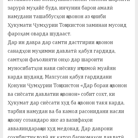
зарурӣ муҳайё буда, инчунин барои амалӣ
намудани ташаббусҳои ҷавонон аз ҷониби
Ҳукумати Ҷумҳурии Тоҷикистон заминаи мусоид
фароҳам оварда шудааст.
Дар ин давра дар самти дастгирии ҷавонон
санадҳои муҳимми давлатӣ қабул гардида,
самтҳои фаъолияти онҳо дар шароити
муносибатҳои нави сиёсиву иҷтимоӣ муайян
карда шуданд. Махсусан қабул гардидани
Қонуни Ҷумҳурии Тоҷикистон «Дар бораи ҷавонон
ва сиёсати давлатии ҷавонон» собит сохт, ки
Ҳукумат дар сиёсати худ ба ҷавонон такя карда,
тарбия намудан ва ба камол расонидани насли
ҷавону созандаро яке аз вазифаҳои
аввалиндараҷаи худ медонад. Дар даврони
соҳибистиқлолӣ як қатор барномаҳои давлатӣ