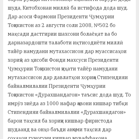
шуда, Китобхонаи миллӣ ба истифода дода шуд.
Дар асоси Фармони Президенти Ҷумҳурии
Тоҷикистон аз 2 августи соли 2008, №502 бо
мақсади дастгирии шахсони болаёқат ва бо
дарназардошти талаботи иқтисодиёти миллӣ
тайёр намудани мутахассисон дар муассисаҳои
хориҷӣ аз ҳисоби Фонди махсуси Президенти
Ҷумҳурии Тоҷикистон ҷиҳати тайёр намудани
мутахассисон дар давлатҳои хориҷа Стипендияи
байналмилалии Президенти Ҷумҳурии
Тоҷикистон «Дурахшандагон» таъсис дода шуд. То
имрӯз зиёда аз 1000 нафар ҷавони кишвар тибқи
Стипендияи байналмилалии «Дурахшандагон»
барои таҳсил ба хориҷи кишвар фиристода
шудаанд ва онҳо баъди анҷоми таҳсил дар
соҳаҳои гуногуни кишвар муваффақона