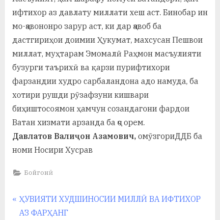
ифтихор аз давлату миллати хеш аст. Бинобар ин
мо-ҷавононро зарур аст, ки дар ҷавоб ба
дастгириҳои доимии Ҳукумат, махсусан Пешвои
миллат, муҳтарам Эмомалӣ Раҳмон масъулияти
бузурги таърихӣ ва қарзи пурифтихори
фарзандии худро сарбаландона адо намуда, ба
хотири рушди рӯзафзуни кишвари
биҳиштосоямон ҳамчун созандагони фардои
Ватан хизмати арзанда ба ҷо орем.
Давлатов Валиҷон Азамович,
омӯзгориДДБ ба
номи Носири Хусрав
Бойгонӣ
Навигация
P
ҲУВИЯТИ ХУДШИНОСИИ МИЛЛӢ ВА ИФТИХОР
r
АЗ ФАРҲАНГ