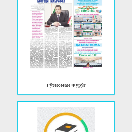
Рӯзномаи Фурӯғ