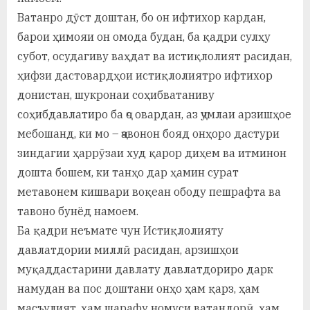
Ватанро дӯст доштан, бо он ифтихор кардан,
барои ҳимояи он омода будан, ба қадри сулҳу
субот, осудагиву ваҳдат ва истиқлолият расидан,
ҳифзи дастовардҳои истиқлолиятро ифтихор
донистан, шукронаи соҳибватаниву
соҳибдавлатиро ба ҷо овардан, аз ҷумлаи арзишҳое
мебошанд, ки мо – ҷавонон бояд онҳоро дастури
зиндагии ҳаррӯзаи худ қарор диҳем ва итминон
дошта бошем, ки танҳо дар ҳамин сурат
метавонем кишвари воқеан ободу пешрафта ва
тавоно бунёд намоем.
Ба қадри неъмате чун Истиқлолияту
давлатдории миллӣ расидан, арзишҳои
муқаддастарини давлату давлатдориро дарк
намудан ва пос доштани онҳо ҳам қарз, ҳам
масъулият, ҳам шарафу номуси ватандорӣ, ҳам