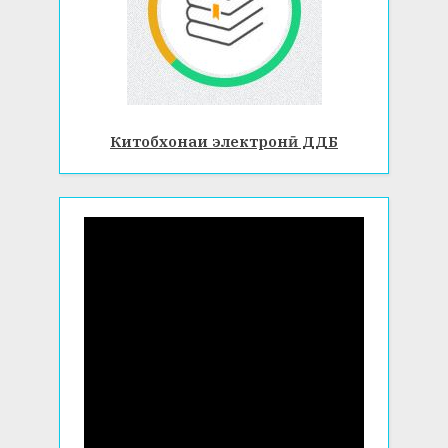
Китобхонаи электронӣ ДДБ