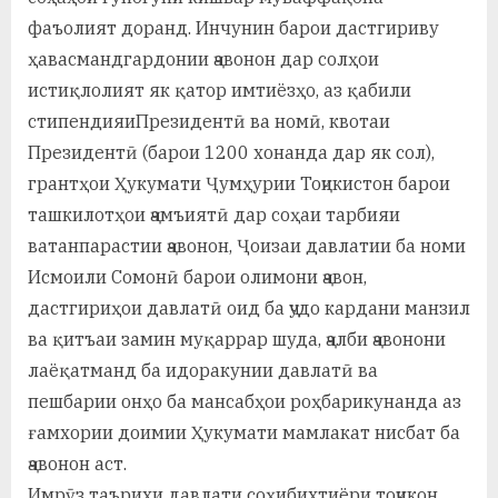
фаъолият доранд. Инчунин барои дастгириву
ҳавасмандгардонии ҷавонон дар солҳои
истиқлолият як қатор имтиёзҳо, аз қабили
стипендияиПрезидентӣ ва номӣ, квотаи
Президентӣ (барои 1200 хонанда дар як сол),
грантҳои Ҳукумати Ҷумҳурии Тоҷикистон барои
ташкилотҳои ҷамъиятӣ дар соҳаи тарбияи
ватанпарастии ҷавонон, Ҷоизаи давлатии ба номи
Исмоили Сомонӣ барои олимони ҷавон,
дастгириҳои давлатӣ оид ба ҷудо кардани манзил
ва қитъаи замин муқаррар шуда, ҷалби ҷавонони
лаёқатманд ба идоракунии давлатӣ ва
пешбарии онҳо ба мансабҳои роҳбарикунанда аз
ғамхории доимии Ҳукумати мамлакат нисбат ба
ҷавонон аст.
Имрӯз таърихи давлати соҳибихтиёри тоҷикон