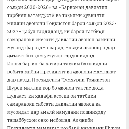
солҳои 2020-2026» ва «Барномаи давлатии
тарбияи ватандӯстӣ ва таҳкими ҳуввияти
миллии ҷавонони Тоҷикистон барои солҳои 2023-
2027» қабул гардиданд, ки барои татбиқи
самараноки сиёсати давлатии ҷавонон заминаи
мусоид фароҳам оварда, мавқеи ҷавононро дар
ҷамъият боз ҳам устувор гардониданд.
Илова бар ин, ба хотири таҳким бахшидани
робита миёни Президент ва ҷавонони мамлакат
дар назди Президенти Ҷумҳурии Тоҷикистон
Шурои миллии кор бо ҷавонон таъсис дода
шудааст, ки ҳадафи асосии он татбиқи
самараноки сиёсати давлатии ҷавонон ва
мусоидат дар амалӣ намудани пешниҳоду
ташаббусҳои онҳо мебошад. Аз ҷониби
Президенти мамлакат роҳбарӣ намудани Шурои