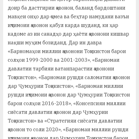
доир ба дастгирии ҷавонон, баланд бардоштани
мавқеи онҳо дар ҷомеа ва беҳтар намудани вазъи
иҷтимоии ҷавонон қабул карда шуданд, ки ҳар
кадоме аз ин санадҳо дар ҳаёти ҷавонони кишвар
нақши муҳим бозиданд. Дар ин давра
«Барномаҳои миллии ҷавонони Тоҷикистон барои
солҳои 1999-2000 ва 2001-2003», «Барномаи
давлатии тарбияи ватанпарастии ҷавонони
Тоҷикистон», «Барномаи рушди саломатии ҷавонон
дар Ҷумҳурии Тоҷикистон», «Барномаи миллии
рушди иҷтимоии ҷавонон дар Ҷумҳурии Тоҷикистон
барои солҳои 2016-2018», «Консепсияи миллии
сиёсати давлатии ҷавонон дар Ҷумҳурии
Тоҷикистон» ва «Стратегияи сиёсати давлатии
ҷавонон то соли 2020», «Барномаи миллии рушди
иҷтимоии ҷавонон дар Ҷумҳурии Тоҷикистон барои