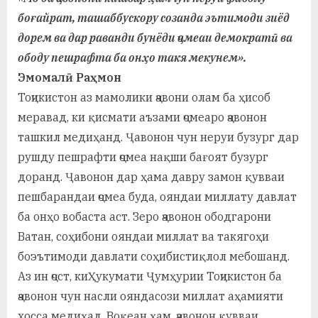
а
боғайрат, ташаббускору созанда эътимоди зиёд
дорем ва дар раванди бунёди ҷомеаи демократӣ ва
н
ободу пешрафта ба онҳо такя мекунем».
о
Эмомалӣ Раҳмон
м
Тоҷикистон аз мамолики ҷавони олам ба ҳисоб
меравад, ки қисмати аъзами ҷомеаро ҷавонон
и
ташкил медиҳанд. Ҷавонон чун неруи бузург дар
Н
рушду пешрафти ҷомеа нақши бағоят бузург
о
доранд. Ҷавонон дар ҳама давру замон қувваи
с
пешбарандаи ҷомеа буда, ояндаи миллату давлат
ба онҳо вобаста аст. Зеро ҷавонон ободгарони
и
Ватан, соҳибони ояндаи миллат ва такягоҳи
р
боэътимоди давлати соҳибистиқлол мебошанд.
и
Аз ин ҷост, киҲукумати Ҷумҳурии Тоҷикистон ба
ҷавонон чун насли ояндасози миллат аҳамияти
Х
хосса медиҳад. Воқеан ҳам, ҷавонон қувваи