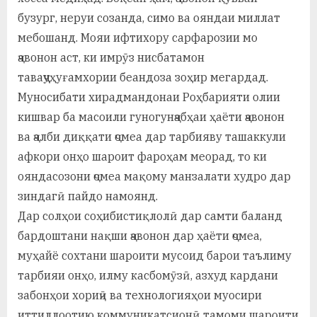
у
бузург, неруи созанда, симо ва ояндаи миллат
с
мебошанд. Мояи ифтихору сарфарозии мо
р
ҷавонон аст, ки имрӯз нисбатамон
таваҷҷуҳуғамхории беандоза зоҳир мегардад.
а
Муносибати хирадмандонаи Роҳбарияти олии
в
кишвар ба масоили гуногунҷабҳаи ҳаёти ҷавонон
ва ҷалби диққати ҷомеа дар тарбияву ташаккули
афкори онҳо шароит фароҳам меорад, то ки
ояндасозони ҷомеа мақому манзалати худро дар
зиндагӣ пайдо намоянд.
Дар солҳои соҳибистиқлолӣ дар самти баланд
бардоштани нақши ҷавонон дар ҳаёти ҷомеа,
муҳайё сохтани шароити мусоид барои таълиму
тарбияи онҳо, илму касбомӯзӣ, азхуд кардани
забонҳои хориҷӣ ва технологияҳои муосири
иттиллоотию коммуникатсионӣ тамоми шароити