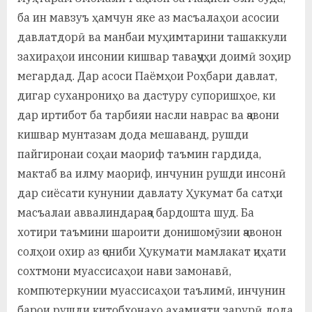
ба ин мавзуъ ҳамчун яке аз масъалаҳои асосии
давлатдорӣ ва манбаи муҳимтарини ташаккули
захираҳои инсонии кишвар таваҷҷуҳи доимӣ зоҳир
мегардад. Дар асоси Паёмҳои Роҳбари давлат,
дигар суханрониҳо ва дастуру супоришҳое, ки
дар иртибот ба тарбияи насли наврас ва ҷавони
кишвар мунтазам дода мешаванд, рушди
пайгиронаи соҳаи маориф таъмин гардида,
мактаб ва илму маориф, инчунин рушди инсонӣ
дар сиёсати кунунии давлату Ҳукумат ба сатҳи
масъалаи аввалиндараҷа бардошта шуд. Ба
хотири таъмини шароити донишомӯзии ҷавонон
солҳои охир аз ҷониби Ҳукумати мамлакат ҷиҳати
сохтмони муассисаҳои нави замонавӣ,
компютеркунии муассисаҳои таълимӣ, инчунин
барои рушди китобхонаҳо аҳамияти зарурӣ дода