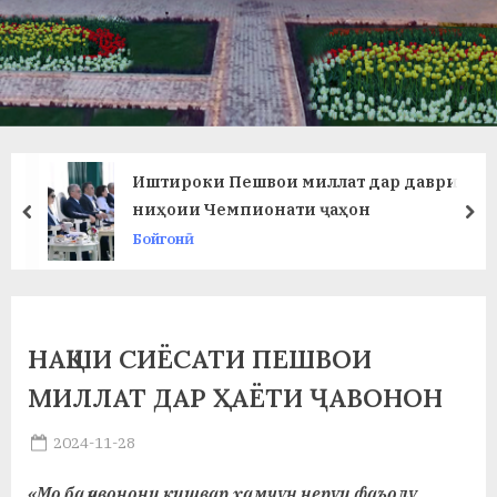
в
л
а
т
и
Иштироки Пешвои миллат дар даври
и
ниҳоии Чемпионати ҷаҳон
prev
ne
Бойгонӣ
Б
о
х
НАҚШИ СИЁСАТИ ПЕШВОИ
т
МИЛЛАТ ДАР ҲАЁТИ ҶАВОНОН
а
Posted
2024-11-28
р
By
on
saidov
б
«Мо ба ҷавонони кишвар ҳамчун неруи фаъолу