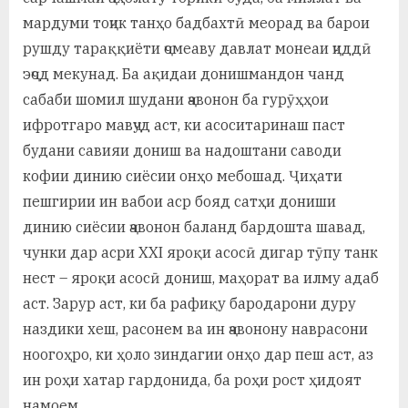
мардуми тоҷик танҳо бадбахтӣ меорад ва барои
рушду тараққиёти ҷомеаву давлат монеаи ҷиддӣ
эҷод мекунад. Ба ақидаи донишмандон чанд
сабаби шомил шудани ҷавонон ба гурӯҳҳои
ифротгаро мавҷуд аст, ки асоситаринаш паст
будани савияи дониш ва надоштани саводи
кофии динию сиёсии онҳо мебошад. Ҷиҳати
пешгирии ин вабои аср бояд сатҳи дониши
динию сиёсии ҷавонон баланд бардошта шавад,
чунки дар асри ХХI яроқи асосӣ дигар тӯпу танк
нест – яроқи асосӣ дониш, маҳорат ва илму адаб
аст. Зарур аст, ки ба рафиқу бародарони дуру
наздики хеш, расонем ва ин ҷавонону наврасони
ноогоҳро, ки ҳоло зиндагии онҳо дар пеш аст, аз
ин роҳи хатар гардонида, ба роҳи рост ҳидоят
намоем.