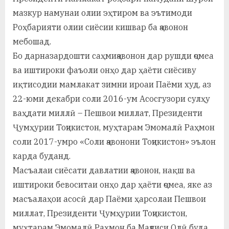
мазкур намунаи олии эҳтиром ва эътимоди
Роҳбарияти олии сиёсии кишвар ба ҷавонон
мебошад.
Бо дарназардошти саҳмиҷавонон дар рушди ҷомеа
ва иштироки фаъоли онҳо дар ҳаёти сиёсиву
иқтисодии мамлакат зимни ироаи Паёми худ, аз
22-юми декабри соли 2016-ум Асосгузори сулҳу
ваҳдати миллӣ – Пешвои миллат, Президенти
Ҷумҳурии Тоҷикистон, муҳтарам Эмомалӣ Раҳмон
соли 2017-умро «Соли ҷавонони Тоҷикистон» эълон
карда буданд.
Масъалаи сиёсати давлатии ҷавонон, нақш ва
иштироки бевоситаи онҳо дар ҳаёти ҷомеа, яке аз
масъалаҳои асосӣ дар Паёми ҳарсолаи Пешвои
миллат, Президенти Ҷумҳурии Тоҷикистон,
муҳтарам Эмомалӣ Раҳмон ба Маҷлиси Олӣ буда,