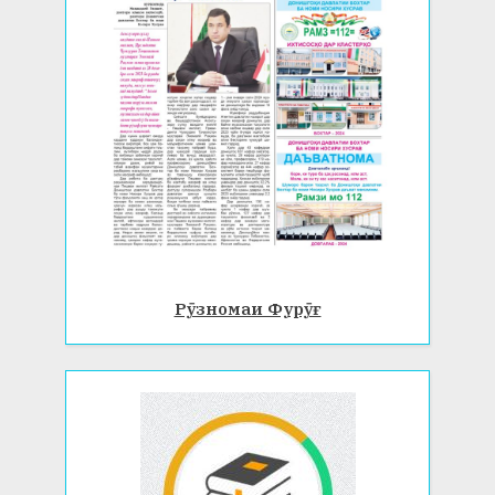
Рӯзномаи Фурӯғ