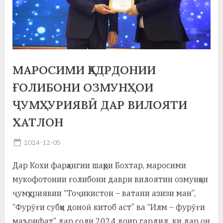
а
н
о
м
МАРОСИМИ ҚАДРДОНИИ
и
ҒОЛИБОНИ ОЗМУНҲОИ
Н
ҶУМҲУРИЯВӢ ДАР ВИЛОЯТИ
ХАТЛОН
о
с
Posted
2024-12-05
By
on
saidov
и
Дар Кохи фарҳангии шаҳри Бохтар, маросими
р
мукофотонии ғолибони даври вилоятии озмунҳои
и
ҷумҳуриявии “Тоҷикистон – ватани азизи ман”,
“Фурӯғи субҳи доноӣ китоб аст” ва “Илм – фурӯғи
Х
маърифат” дар соли 2024 доир гардид, ки дар он