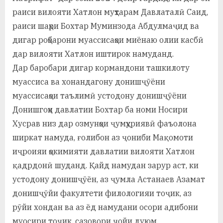
у
раиси вилояти Хатлон муҳтарам Давлаталӣ Саид,
с
раиси шаҳри Бохтар Муминзода Абдулмаҷид ва
дигар роҳбарони муассисаҳои миёнаю олии касбӣ
р
дар вилояти Хатлон иштирок намуданд.
а
Дар баробари дигар кормандони ташкилоту
в
муассиса ва хонандагону донишҷӯёни
муассисаҳои таълимӣ устодону донишҷӯёни
Донишгоҳи давлатии Бохтар ба номи Носири
Хусрав низ дар озмунҳои ҷумҳуриявӣ фаъолона
ширкат намуда, ғолибон аз ҷониби Мақомоти
иҷроияи ҳокимияти давлатии вилояти Хатлон
қадрдонӣ шуданд. Қайд намудан зарур аст, ки
устодону донишҷӯён, аз ҷумла Астанаев Азамат
донишҷӯйи факултети филологияи тоҷик, аз
рӯйи хондан ва аз ёд намудани осори адибони
муосири тоҷик, сазовори ҷойи дуюм,