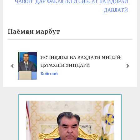
i
e
ҶАВОН” ДАР ФАКУЛТЕТИ СИЁСАТ ВА ИДОРАИ
o
x
ДАВЛАТӢ
u
t
s
P
Паёмҳои марбут
P
o
o
s
s
t
ИСТИҚЛОЛ ВА ВАҲДАТИ МИЛЛӢ –
t
:
ДУРАХШИ ЗИНДАГӢ
prev
next
:
Бойгонӣ