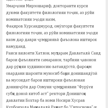
Умарҷони Мирзошариф, докторанти курси
дуюми факултети филологияи тоҷик, аз рӯйи
номинатсияи эҷоди назм,
Фақиров Хурсандмурод, омӯзгори факултети
филологияи тоҷик, аз рӯйи номинатсияи эҷоди
назм дар даври ҷумҳуриявӣ фаъолона иштирок
намуданд.
Раиси вилояти Хатлон, муҳтарам Давлаталӣ Саид
барои фаъолияти самаранок, тарбияи ҷавонон
дар рӯҳияи худшиносию ватандӯстӣ, фароҳам
овардани шароити муносиб баҳри донишандӯзӣ
ва мусоидат барои иштироки фаъолонаи
донишҷӯён дар Озмуни ҷумҳуриявии “Фурӯғи
субҳи доноӣ китоб аст” ректори Донишгоҳи
давлатии Бохтар ба номи Носири Хусрав
Қурбонзода Маҳмадалӣ Раҳмат бо “Сипоснома”-и