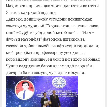
Мақомоти иҷроияи ҳокимияти давлатии вилояти
Хатлон қадрдонӣ шуданд.
Дарвоқе, донишҷӯёну устодони донишгоҳ дар
озмунҳои ҷумҳуриявӣ “Тоҷикистон – ватани азизи
ман”, «Фурӯғи субҳи доноӣ китоб аст” ва “Илм –
фурӯғи маърифат” фаъолона иштирок ва
сазовори ҷойҳои намоён ва ифтихорӣ гардиданд,
ки барои ҳайати профессорону устодон ва
кормандону донишҷӯён боиси ифтихор мебошад.
Чунин қадрдониҳо барои ҳавасмандӣ ва ҷалби
дигарон ба ин озмунҳо мусоидат мекунад.