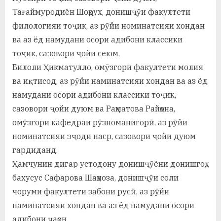
Тағаймуродиён Шоҳрух, донишҷӯи факултети
филологияи тоҷик, аз рӯйи номинатсияи хондан
ва аз ёд намудани осори адибони классики
тоҷик, сазовори ҷойи сеюм,
Билоли Ҳикматулло, омӯзгори факултети молия
ва иқтисод, аз рӯйи наминатсияи хондан ва аз ёд
намудани осори адибони классики тоҷик,
сазовори ҷойи дуюм ва Раҳматова Райҳона,
омӯзгори кафедраи рӯзноманигорӣ, аз рӯйи
номинатсияи эҷоди наср, сазовори ҷойи дуюм
гардиданд.
Ҳамчунин дигар устодону донишҷӯёни донишгоҳ,
бахусус Сафарова Шаҳноза, донишҷӯи соли
чоруми факултети забони русӣ, аз рӯйи
наминатсияи хондан ва аз ёд намудани осори
адибони ҷаҳон,