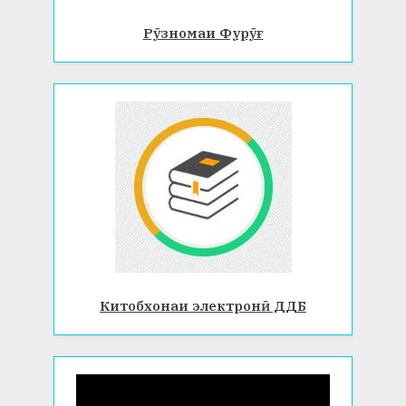
Рӯзномаи Фурӯғ
Китобхонаи электронӣ ДДБ