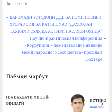
Бойгонӣ
Навигация
P
БАРОМАДИ УСТОДОНИ ДДБ БА НОМИ НОСИРИ
r
ХУСРАВ ОИД БА ҚАТЪНОМАИ “ДАҲСОЛАИ
по
e
ТАҲКИМИ СУЛҲ БА ХОТИРИ НАСЛҲОИ ОЯНДА”
записям
v
N
Научно-практическая конференция
i
e
«Коррупция – нежелательное явление
o
x
международного сообщества» прошла в
u
t
Бохтаре
s
P
P
o
Паёмҳои марбут
o
s
s
t
t
:
ИСТИҚЛОЛИЯТ ГАНҶИ БЕБАҲОСТ
:
prev
next
Бойгонӣ