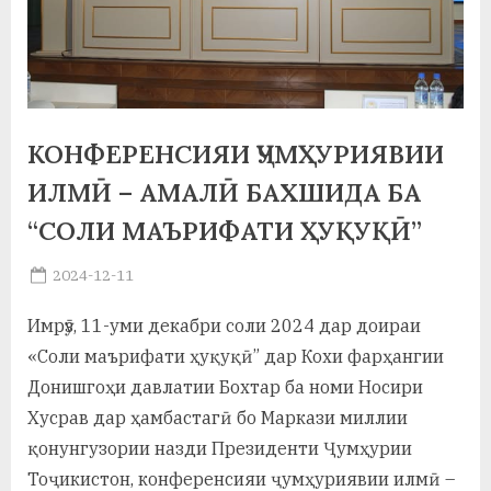
а
н
о
м
КОНФЕРЕНСИЯИ ҶУМҲУРИЯВИИ
и
ИЛМӢ – АМАЛӢ БАХШИДА БА
Н
“СОЛИ МАЪРИФАТИ ҲУҚУҚӢ”
о
Posted
2024-12-11
By
on
saidov
с
Имрӯз, 11-уми декабри соли 2024 дар доираи
и
«Соли маърифати ҳуқуқӣ” дар Кохи фарҳангии
р
Донишгоҳи давлатии Бохтар ба номи Носири
Хусрав дар ҳамбастагӣ бо Маркази миллии
и
қонунгузории назди Президенти Ҷумҳурии
Х
Тоҷикистон, конференсияи ҷумҳуриявии илмӣ –