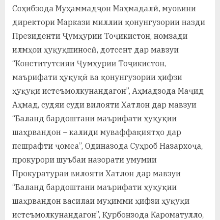
Соҳибзода Муҳаммадҷон Маҳмадалӣ, муовини
директори Маркази миллии қонунгузории назди
Президенти Ҷумҳурии Тоҷикистон, номзади
илмҳои ҳуқуқшиносӣ, дотсент дар мавзуи
“Конститутсияи Ҷумҳурии Тоҷикистон,
маърифати ҳуқуқӣ ва қонунгузории ҳифзи
ҳуқуқи истеъмолкунандагон”, Аҳмадзода Маҷид
Аҳмад, судяи суди вилояти Хатлон дар мавзуи
“Баланд бардоштани маърифати ҳуқуқии
шаҳрвандон – калиди муваффақиятҳо дар
пешрафти ҷомеа”, Одиназода Суҳроб Назархоҷа,
прокурори шуъбаи назорати умумии
Прокуратураи вилояти Хатлон дар мавзуи
“Баланд бардоштани маърифати ҳуқуқии
шаҳрвандон василаи муҳимми ҳифзи ҳуқуқи
истеъмолкунандагон”, Қурбонзода Кароматулло,