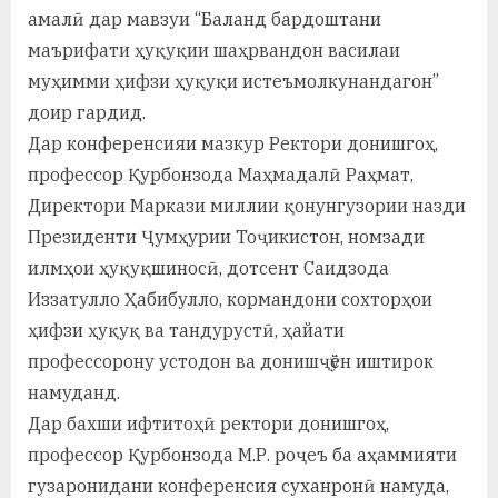
у
амалӣ дар мавзуи “Баланд бардоштани
с
маърифати ҳуқуқии шаҳрвандон василаи
муҳимми ҳифзи ҳуқуқи истеъмолкунандагон”
р
доир гардид.
а
Дар конференсияи мазкур Ректори донишгоҳ,
в
профессор Қурбонзода Маҳмадалӣ Раҳмат,
Директори Маркази миллии қонунгузории назди
Президенти Ҷумҳурии Тоҷикистон, номзади
илмҳои ҳуқуқшиносӣ, дотсент Саидзода
Иззатулло Ҳабибулло, кормандони сохторҳои
ҳифзи ҳуқуқ ва тандурустӣ, ҳайати
профессорону устодон ва донишҷӯён иштирок
намуданд.
Дар бахши ифтитоҳӣ ректори донишгоҳ,
профессор Қурбонзода М.Р. роҷеъ ба аҳаммияти
гузаронидани конференсия суханронӣ намуда,