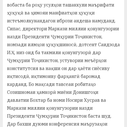
вобаста ба роҳу усулҳои ташаккули маърифати
ҳуқуқӣ ва ҳимояи манфиатҳои ҳуқуқи
истеъмолкунандагон ибрози андеша намуданд.
Сипас, директори Маркази миллии қонунгузории
назди Президенти Ҷумҳурии Тоҷикистон,
номзади илмҳои ҳуқуқшиносӣ, дотсент Саидзода
И.Ҳ. низ оид ба такмили қонунгузорӣ дар
Ҷумҳурии Тоҷикистон, устувории меъёрҳои
конститутсия ва нақши он дар ҳаёти сиёсиву
иқтисодӣ, иқтимоиву фарҳангӣ баромад
карданд. Бо мақсади тавсеаи робитаҳо
Созишномаи ҳамкорӣ миёни Донишгоҳи
давлатии Бохтар ба номи Носири Хусрав ва
Маркази миллии қонунгузории назди
Президенти Ҷумҳурии Тоҷикистон баста шуд.
Дар бахши дуюми конференсия маърузаҳои