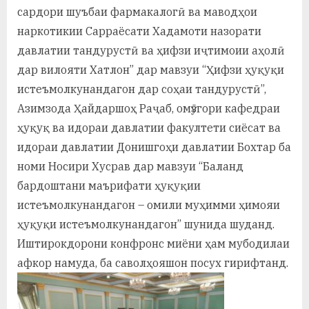
сардори шуъбаи фармакалогӣ ва маводҳои
наркотикии Сарраёсати Хадамоти назорати
давлатии тандурустӣ ва ҳифзи иҷтимоии аҳолӣ
дар вилояти Хатлон” дар мавзуи “Ҳифзи ҳуқуқи
истеъмолкунандагон дар соҳаи тандурустӣ”,
Азимзода Ҳайдаршоҳ Раҷаб, омӯзгори кафедраи
ҳуқуқ ва идораи давлатии факултети сиёсат ва
идораи давлатии Донишгоҳи давлатии Бохтар ба
номи Носири Хусрав дар мавзуи “Баланд
бардоштани маърифати ҳуқуқии
истеъмолкунандагон – омили муҳимми ҳимояи
ҳуқуқи истеъмолкунандагон” шунида шуданд.
Иштирокдорони конфронс миёни ҳам мубодилаи
афкор намуда, ба саволҳояшон посух гирифтанд.