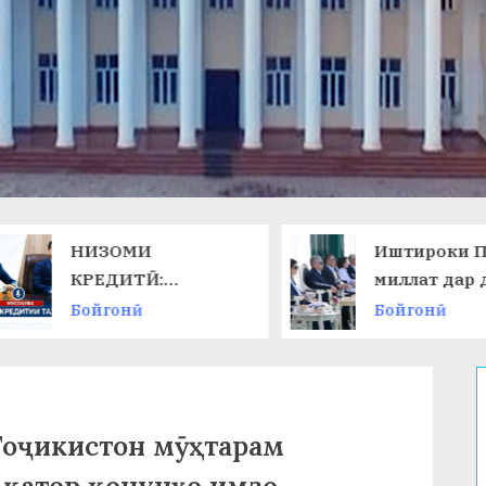
НИЗОМИ
Иштироки П
КРЕДИТӢ:
миллат дар 
ТАЛАБОТИ ЗАМОН
ниҳоии
Бойгонӣ
Бойгонӣ
ВА ИМКОНОТИ
Чемпионати
НАВ
Тоҷикистон мӯҳтарам