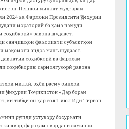
 ба иҷрои дастуру супоришҳое, ки дар
кистон, Пешвои миллат муҳтарам
ли 2024 ва Фармони Президенти Ҷумҳурии
мудани мораторий ба ҳама намуди
 соҳибкорӣ» равона шудааст.
ди санҷишҳои фаъолияти субъектҳои
ои мақомоти андоз манъ шудааст.
 давлатии соҳибкорӣ ва фароҳам
ди соҳибкорию сармоягузорӣ равона
атҳои миллӣ, эҳёи расму оинҳои
и Ҷумҳурии Тоҷикистон «Дар бораи
т, ки тибқи он ҳар сол 1 июл Иди Тиргон
ъмини рушди устувору босуръати
и кишвар, фароҳам овардани заминаи