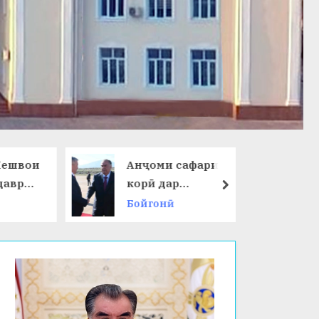
ешвои
Анҷоми сафари
даври
корӣ дар
next
Ҷумҳурии
Бойгонӣ
 ҷаҳон
Қирғизистон