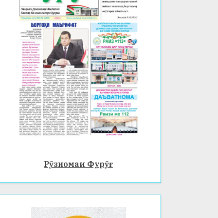
Рӯзномаи Фурӯғ