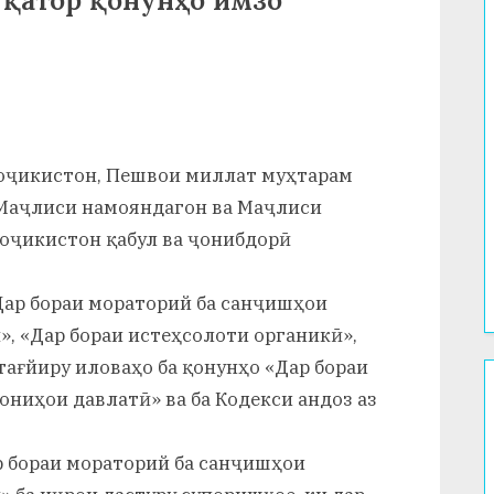
 қатор қонунҳо имзо
Тоҷикистон, Пешвои миллат муҳтарам
 Маҷлиси намояндагон ва Маҷлиси
оҷикистон қабул ва ҷонибдорӣ
Дар бораи мораторий ба санҷишҳои
, «Дар бораи истеҳсолоти органикӣ»,
тағйиру иловаҳо ба қонунҳо «Дар бораи
ониҳои давлатӣ» ва ба Кодекси андоз аз
р бораи мораторий ба санҷишҳои