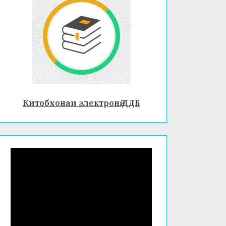
Китобхонаи электронӣ ДДБ
ТАҶЛИ
33-
ИСТИ