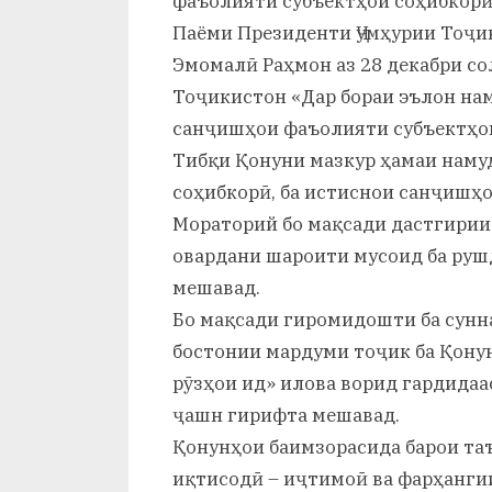
фаъолияти субъектҳои соҳибкорӣ»
и
Паёми Президенти Ҷумҳурии Тоҷи
Х
Эмомалӣ Раҳмон аз 28 декабри со
у
Тоҷикистон «Дар бораи эълон на
санҷишҳои фаъолияти субъектҳои
с
Тибқи Қонуни мазкур ҳамаи наму
р
соҳибкорӣ, ба истиснои санҷишҳ
а
Мораторий бо мақсади дастгирии
овардани шароити мусоид ба руш
в
мешавад.
Бо мақсади гиромидошти ба сунн
бостонии мардуми тоҷик ба Қонун
рӯзҳои ид» илова ворид гардидаас
ҷашн гирифта мешавад.
Қонунҳои баимзорасида барои та
иқтисодӣ – иҷтимоӣ ва фарҳанги