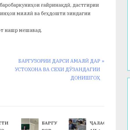
ббаробаркуниҳои ғайринақдӣ, дастгирии
 оинҳои миллӣ ва беҳдошти зиндагии
от нашр мешавад.
N
БАРГУЗОРИИ ДАРСИ АМАЛӢ ДАР
e
УСТОХОНА ВА СЕХИ ДӮЗАНДАГИИ
x
ДОНИШГОҲ
t
P
o
s
t
СТИ
БАРГУ
ҶАЛАС
: