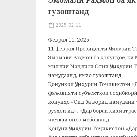
Эмомалӣ Раҳмон ба як
р
гузоштанд
б
а
Posted
2025-02-11
By
on
saidov
н
Феврал 11, 2025
о
11 феврал Президенти Ҷумҳурии 
Эмомалӣ Раҳмон ба қонунҳое, ки
м
миллии Маҷлиси Олии Ҷумҳурии Т
и
намудаанд, имзо гузоштанд.
Н
Қонунҳои Ҷумҳурии Тоҷикистон «
фаъолияти субъектҳои соҳибкорӣ»
о
қонунҳо «Оид ба ворид намудани 
с
рӯзҳои ид», «Дар бораи хизматрас
и
ҷумлаи онҳо мебошанд.
р
Қонуни Ҷумҳурии Тоҷикистон «Да