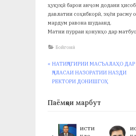
ҳуқуқӣ барои анҷом додани ҳисо
давлатии соҳибкорӣ, эҳёи расму
мардум равона шудаанд.
Матни пурраи қонунҳо дар матбу
Бойгонӣ
Навигация
P
НАТИҶАГИРИИ МАСЪАЛАҲО ДАР
r
ҶАЛАСАИ НАЗОРАТИИ НАЗДИ
по
e
РЕКТОРИ ДОНИШГОҲ
v
записям
i
Паёмҳои марбут
o
u
s
33-
ИСТИ
И
P