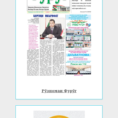
Рӯзномаи Фурӯғ