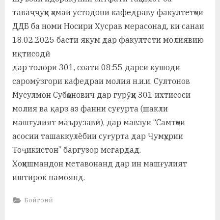
у
таваҷҷуҳи ҳамаи устодони кафедраву факултетҳои
с
ДДБ ба номи Носири Хусрав мерасонад, ки санаи
18.02.2025 басти якум дар факултети молиявию
р
иқтисодӣ
а
дар толори 301, соати 08:55 дарси кушоди
в
саромӯзгори кафедраи молия н.и.и. Султонов
Мусулмон Субҳонович дар гурӯҳи 301 ихтисоси
молия ва қарз аз фанни суғурта (шакли
машғулият маърузавӣ), дар мавзуи “Самтҳои
асосии ташаккулёбии суғурта дар Ҷумҳурии
Тоҷикистон” баргузор мегардад.
Хоҳишмандон метавонанд дар ин машғулият
иштирок намоянд.
Бойгонӣ