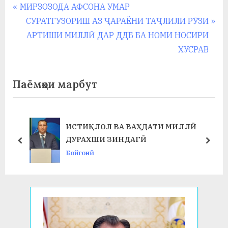
Навигация
P
МИРЗОЗОДА АФСОНА УМАР
r
N
СУРАТГУЗОРИШ АЗ ҶАРАЁНИ ТАҶЛИЛИ РӮЗИ
по
e
e
АРТИШИ МИЛЛӢ ДАР ДДБ БА НОМИ НОСИРИ
записям
v
x
ХУСРАВ
i
t
o
P
Паёмҳои марбут
u
o
s
s
P
t
ИСТИҚЛОЛ ВА ВАҲДАТИ МИЛЛӢ –
o
:
ДУРАХШИ ЗИНДАГӢ
prev
next
s
Бойгонӣ
t
: