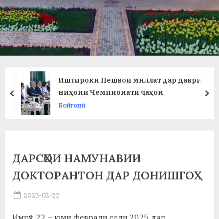
в
л
а
т
и
Иштироки Пешвои миллат дар даври
и
ниҳоии Чемпионати ҷаҳон
prev
ne
Бойгонӣ
Б
о
х
ДАРСҲОИ НАМУНАВИИ
т
ДОКТОРАНТОН ДАР ДОНИШГОҲ
а
Posted
2025-02-22
р
By
on
saidov
б
Имрӯз, 22 – юми феврали соли 2025 дар