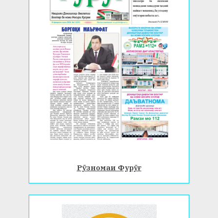
Рӯзномаи Фурӯғ