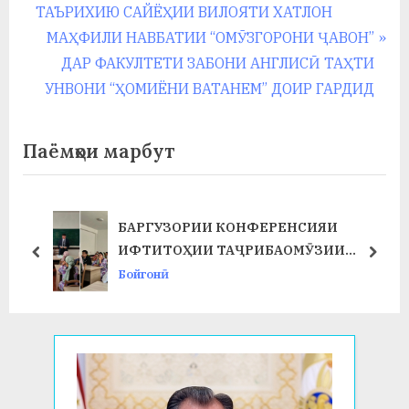
записям
v
ТАЪРИХИЮ САЙЁҲИИ ВИЛОЯТИ ХАТЛОН
i
N
МАҲФИЛИ НАВБАТИИ “ОМӮЗГОРОНИ ҶАВОН”
o
e
ДАР ФАКУЛТЕТИ ЗАБОНИ АНГЛИСӢ ТАҲТИ
u
x
УНВОНИ “ҲОМИЁНИ ВАТАНЕМ” ДОИР ГАРДИД
s
t
P
P
Паёмҳои марбут
o
o
s
s
t
t
БАРГУЗОРИИ КОНФЕРЕНСИЯИ
Т
:
:
ИФТИТОҲИИ ТАҶРИБАОМӮЗИИ
prev
next
ИСТЕҲСОЛӢ ДАР ФАКУЛТЕТИ ХИМИЯ
Бойгонӣ
ВА БИОЛОГИЯ