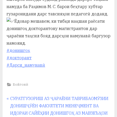
у
намуда ба Раҳимов М. С. барои беҳтару хубтар
с
гузаронидани дарс тавсияҳои педагогӣ доданд.
р
Ёдовар мешавем, ки тибқи нақшаи раёсати
донишгоҳ докторантону магистрантон дар
а
ҷараёни таҳсил бояд дарсҳои намунавӣ баргузор
в
намоянд.
#донишгоҳ
#докторант
#Дарси_намунавӣ
Бойгонӣ
Навигация
P
СУРАТГУЗОРИШ АЗ ҶАРАЁНИ ТАВРИБАОМӮЗИИ
r
ДОНИШҶӮЁН ФАКУЛТЕТИ МЕНЕҶМЕНТ ВА
по
e
ИДОРАИ САЙЁҲИИ ДОНИШГОҲ АЗ МАВЗЕЪҲОИ