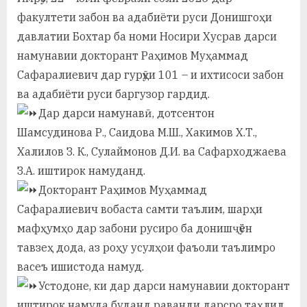
а
факултети забон ва адабиёти руси Донишгоҳи
давлатии Бохтар ба номи Носири Хусрав дарси
н
намунавии докторант Раҳимов Муҳаммад
о
Сафаралиевич дар гурӯҳи 101 – и ихтисоси забон
м
ва адабиёти руси баргузор гардид.
Дар дарси намунавӣ, дотсентон
и
Шамсудинова Р., Саидова М.Ш., Хакимов Х.Т.,
Н
Халилов З. К., Сулаймонов Д.И. ва Сафарходжаева
о
З.А. иштирок намуданд.
с
Докторант Раҳимов Муҳаммад
Сафаралиевич вобаста самти таълим, шарҳи
и
мафҳумҳо дар забони русиро ба донишҷӯён
р
тавзеҳ дода, аз роҳу усулҳои фаъоли таълимро
и
васеъ ишистода намуд.
Устодоне, ки дар дарси намунавии докторант
Х
иштирок намуда буданд раванди дарсро таҳлил