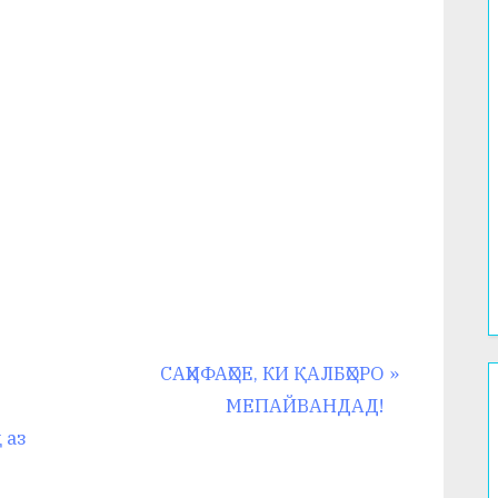
N
САҲИФАҲОЕ, КИ ҚАЛБҲОРО
e
МЕПАЙВАНДАД!
x
 аз
t