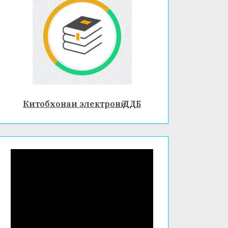
СОЛӢ
ДАР
ФАКУЛ
ТЕТИ
ХИМИ
Я ВА
БИОЛО
Китобхонаи электронӣ ДДБ
ГИЯ