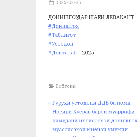
р
Posted
2025-02-25
By
on
saidov
б
ДОНИШГОҲ ДАР ШАҲРИ ЛЕВАКАНТ
а
#Донишгоҳ
#Таблиғот
н
#Устодон
о
#Довталаб
_ 2025
м
и
Н
Бойгонӣ
о
Навигация
P
Гурӯҳи устодони ДДБ ба номи
с
r
Носири Хусрав барои муаррифӣ
по
и
e
намудани ихтисосҳои донишгоҳ
р
v
муассисаҳои миёнаи умумии
записям