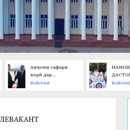
Анҷоми сафари
НАМОИШИ
корӣ дар
ДАСТОВАРД
Ҷумҳурии
ОМӮЗГОРОН
Бойгонӣ
Бойгонӣ
Қирғизистон
 ЛЕВАКАНТ