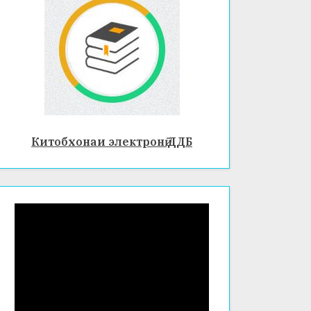
Ӣ –
ТОҲИ
ДУРАХ
И
ШИ
ТАҶРИ
ЗИНД
БАОМӮ
АГӢ
ЗИИ
ИСТЕҲ
СОЛӢ
ДАР
Китобхонаи электронӣ ДДБ
ФАКУЛ
ТЕТИ
ХИМИ
Я ВА
БИОЛО
ГИЯ