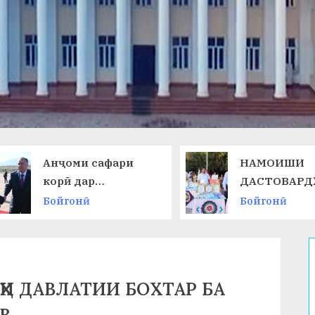
Анҷоми сафари
НАМОИШИ
корӣ дар
ДАСТОВАРД
Ҷумҳурии
ОМӮЗГОРОН
Бойгонӣ
Бойгонӣ
Қирғизистон
ҲИ ДАВЛАТИИ БОХТАР БА