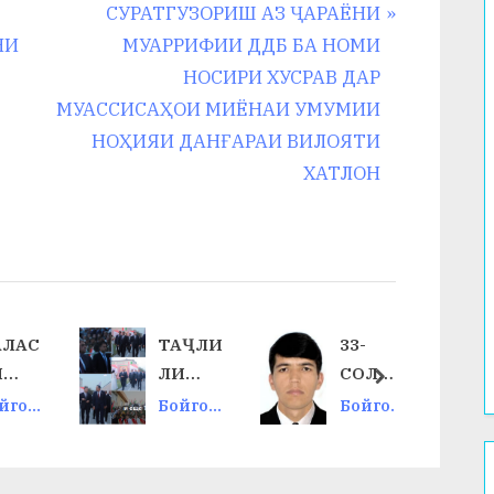
N
СУРАТГУЗОРИШ АЗ ҶАРАЁНИ
e
НИ
МУАРРИФИИ ДДБ БА НОМИ
x
НОСИРИ ХУСРАВ ДАР
t
МУАССИСАҲОИ МИЁНАИ УМУМИИ
P
НОҲИЯИ ДАНҒАРАИ ВИЛОЯТИ
o
ХАТЛОН
s
t
:
АЛАС
ТАҶЛИ
33-
И
ЛИ
СОЛИ
next
УРО
ҶАШН
БУРДБ
йгон
Бойгон
Бойгон
И
ОРИЮ
ӣ
ӣ
АВБА
ИСТИ
ДАСТО
ИИ
ҚЛОЛ
ВАРДҲ