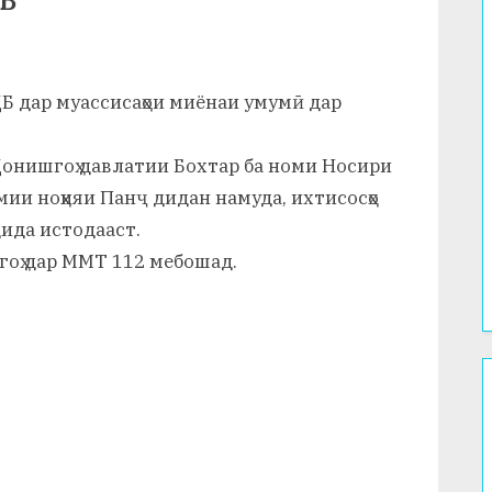
В
Б дар муассисаҳои миёнаи умумӣ дар
Донишгоҳ давлатии Бохтар ба номи Носири
мии ноҳияи Панҷ дидан намуда, ихтисосҳо
ида истодааст.
гоҳ дар ММТ 112 мебошад.