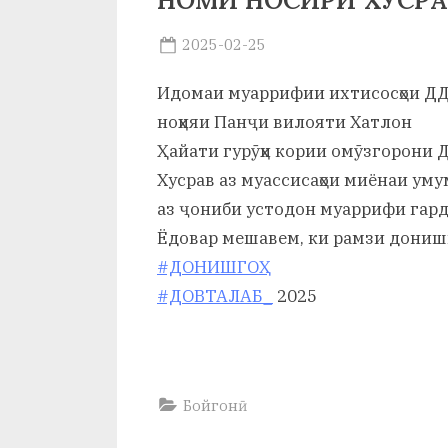
НОМИ НОСИРИ ХУСРА
р
б
Posted
2025-02-25
By
on
saidov
а
Идомаи муаррифии ихтисосҳои ДД
н
ноҳияи Панҷи вилояти Хатлон
Ҳайати гурӯҳи кории омӯзгорони 
о
Хусрав аз муассисаҳои миёнаи уму
м
аз ҷониби устодон муаррифи гард
и
Ёдовар мешавем, ки рамзи дониш
Н
#ДОНИШГОҲ
#ДОВТАЛАБ_
2025
о
с
и
Бойгонӣ
р