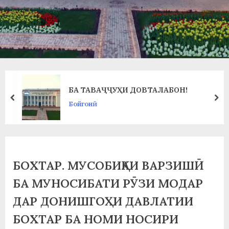
в
л
а
т
и
БА ТАВАҶҶУҲИ ДОВТАЛАБОН!
и
prev
ne
Бойгонӣ
Б
о
х
БОХТАР. МУСОБИҚАИ ВАРЗИШӢ
т
БА МУНОСИБАТИ РӮЗИ МОДАР
а
ДАР ДОНИШГОҲИ ДАВЛАТИИ
р
БОХТАР БА НОМИ НОСИРИ
б