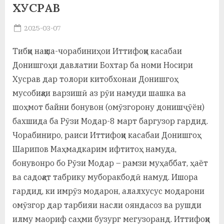
ХУСРАВ
а
Posted
2025-03-07
н
By
on
saidov
о
Тибқи нақша-чорабиниҳои Иттифоқи касабаи
Донишгоҳи давлатии Бохтар ба номи Носири
м
Хусрав дар толори китобхонаи Донишгоҳ
и
мусобиқаи варзишӣ аз рӯи намуди шашка ва
Н
шоҳмот байни бонувон (омӯзгорону донишҷӯён)
о
бахшида ба Рӯзи Модар-8 март баргузор гардид.
Чорабиниро, раиси Иттифоқи касабаи Донишгоҳ
с
Шарипов Маҳмадкарим ифтитоҳ намуда,
и
бонувонро бо Рӯзи Модар – рамзи муҳаббат, ҳаёт
р
ва садоқат табрику муборакбодӣ намуд. Ишора
гардид, ки имрӯз модарон, алалхусус модарони
и
омӯзгор дар тарбияи насли ояндасоз ва рушди
Х
илму маориф саҳми бузург мегузоранд. Иттифоқи