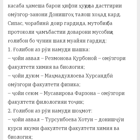
у
касаба ҳамеша барои ҳифзи ҳуқуқ ва дастгирии
с
омӯзгор-занони Донишгоҳ талош хоҳад кард.
Сипас, чорабинӣ доир гардида, мутобиқ ба
р
протоколи ҷамъбастии доварони мусобиқа
а
ғолибон бо чунин шакл муайян гардид:
в
1. Ғолибон аз рӯи намуди шашка:
– ҷойи аввал – Резмонова Қурбоной – омӯзгори
факултети химия ва биология;
– ҷойи дуюм – Маҳмадуллоева Хурсандбӣ
омӯзгори факултети физика;
– ҷойи сеюм – Мусавирова Фарзона – омӯзгори
факултети филологияи тоҷик;
2. Ғолибон аз рӯи намуди шоҳмот:
– ҷойи аввал – Турсунбоева Хотун – донишҷӯи
курси якуми факултети факултети химия ва
биология;