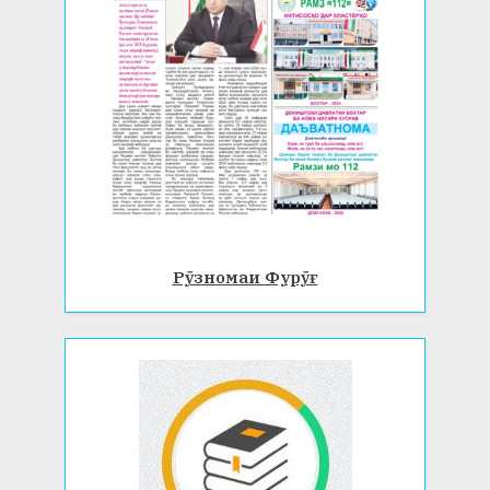
Рӯзномаи Фурӯғ