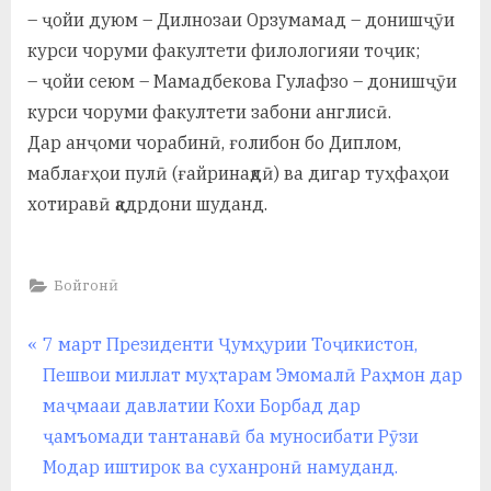
– ҷойи дуюм – Дилнозаи Орзумамад – донишҷӯи
курси чоруми факултети филологияи тоҷик;
– ҷойи сеюм – Мамадбекова Гулафзо – донишҷӯи
курси чоруми факултети забони англисӣ.
Дар анҷоми чорабинӣ, ғолибон бо Диплом,
маблағҳои пулӣ (ғайринақдӣ) ва дигар туҳфаҳои
хотиравӣ қадрдони шуданд.
Бойгонӣ
Навигация
P
7 март Президенти Ҷумҳурии Тоҷикистон,
r
Пешвои миллат муҳтарам Эмомалӣ Раҳмон дар
по
e
маҷмааи давлатии Кохи Борбад дар
записям
v
ҷамъомади тантанавӣ ба муносибати Рӯзи
i
Модар иштирок ва суханронӣ намуданд.