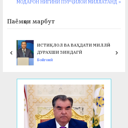
o
N
МОДАРОН НИГИНИ ПУРҶИЛОИ МИЛЛАТАНД
u
e
s
x
Паёмҳои марбут
P
t
o
P
s
o
ИСТИҚЛОЛ ВА ВАҲДАТИ МИЛЛӢ –
t
s
ДУРАХШИ ЗИНДАГӢ
prev
next
:
t
Бойгонӣ
: