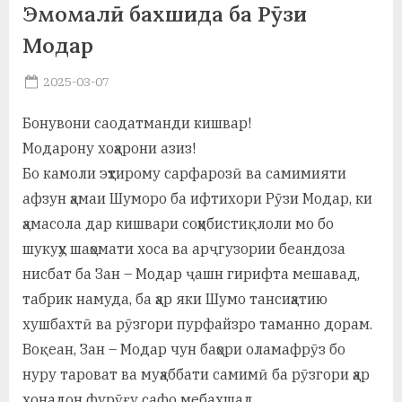
Эмомалӣ бахшида ба Рӯзи
а
Модар
н
Posted
2025-03-07
о
By
on
saidov
м
Бонувони саодатманди кишвар!
Модарону хоҳарони азиз!
и
Бо камоли эҳтирому сарфарозӣ ва самимияти
Н
афзун ҳамаи Шуморо ба ифтихори Рӯзи Модар, ки
о
ҳамасола дар кишвари соҳибистиқлоли мо бо
с
шукуҳу шаҳомати хоса ва арҷгузории беандоза
нисбат ба Зан – Модар ҷашн гирифта мешавад,
и
табрик намуда, ба ҳар яки Шумо тансиҳатию
р
хушбахтӣ ва рӯзгори пурфайзро таманно дорам.
и
Воқеан, Зан – Модар чун баҳори оламафрӯз бо
нуру тароват ва муҳаббати самимӣ ба рӯзгори ҳар
Х
хонадон фурӯғу сафо мебахшад.