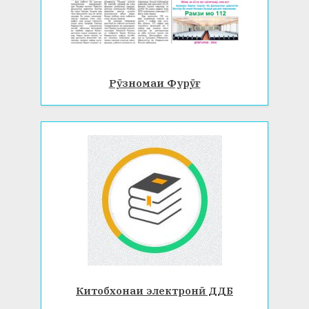
Рӯзномаи Фурӯғ
Китобхонаи электронӣ ДДБ