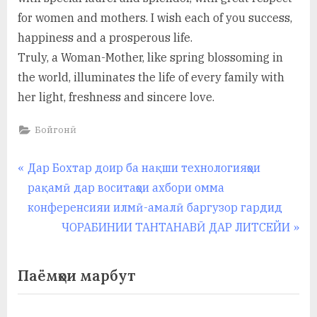
for women and mothers. I wish each of you success,
happiness and a prosperous life.
Truly, a Woman-Mother, like spring blossoming in
the world, illuminates the life of every family with
her light, freshness and sincere love.
Бойгонӣ
Навигация
P
Дар Бохтар доир ба нақши технологияҳои
r
рақамӣ дар воситаҳои ахбори омма
по
e
конференсияи илмӣ-амалӣ баргузор гардид
записям
v
N
ЧОРАБИНИИ ТАНТАНАВӢ ДАР ЛИТСЕЙИ
i
e
o
x
Паёмҳои марбут
u
t
s
P