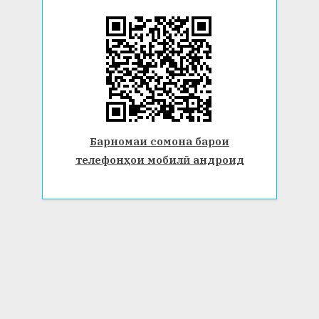
Барномаи сомона барои
телефонҳои мобилӣ андроид
© 2026 Донишгоҳи давлатии Бохтар ба номи Носири Хусрав.
Ҳамаи ҳуқуқ маҳфуз аст. www.btsu.tj