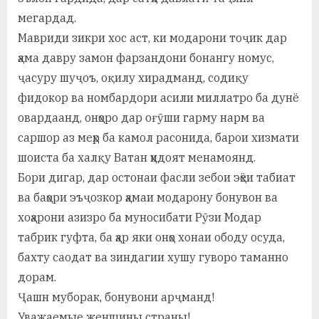
мегардад.
Мавриди зикри хос аст, ки модарони тоҷик дар
ҳама давру замон фарзандони бонангу номус,
ҷасуру шуҷоъ, оқилу хирадманд, содиқу
фидокор ва номбардори асили миллатро ба дунё
овардаанд, онҳоро дар оғӯши гарму нарм ва
саршор аз меҳр ба камол расонида, барои хизмати
шоиста ба халқу Ватан ҳидоят менамоянд.
Бори дигар, дар остонаи фасли зебои эҳёи табиат
ва баҳори эъҷозкор ҳамаи модарону бонувон ва
хоҳарони азизро ба муносибати Рӯзи Модар
табрик гуфта, ба ҳар яки онҳо хонаи ободу осуда,
бахту саодат ва зиндагии хушу гуворо таманно
дорам.
Ҷашн муборак, бонувони арҷманд!
Уважаемые женщины страны!