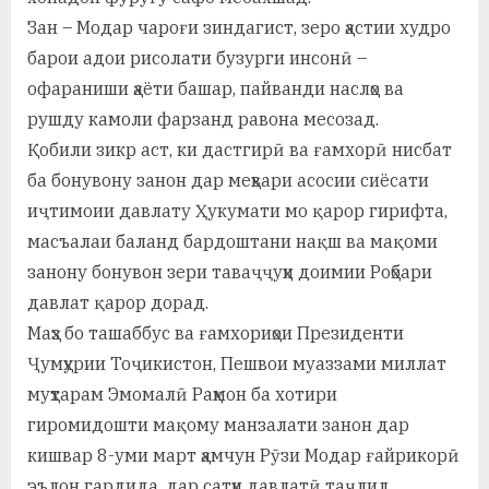
у
Зан – Модар чароғи зиндагист, зеро ҳастии худро
с
барои адои рисолати бузурги инсонӣ –
р
офараниши ҳаёти башар, пайванди наслҳо ва
рушду камоли фарзанд равона месозад.
а
Қобили зикр аст, ки дастгирӣ ва ғамхорӣ нисбат
в
ба бонувону занон дар меҳвари асосии сиёсати
иҷтимоии давлату Ҳукумати мо қарор гирифта,
масъалаи баланд бардоштани нақш ва мақоми
занону бонувон зери таваҷҷуҳи доимии Роҳбари
давлат қарор дорад.
Маҳз бо ташаббус ва ғамхориҳои Президенти
Ҷумҳурии Тоҷикистон, Пешвои муаззами миллат
муҳтарам Эмомалӣ Раҳмон ба хотири
гиромидошти мақому манзалати занон дар
кишвар 8-уми март ҳамчун Рӯзи Модар ғайрикорӣ
эълон гардида, дар сатҳи давлатӣ таҷлил