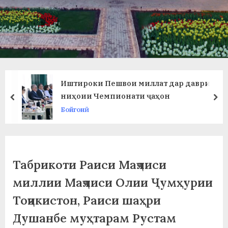
в
л
а
т
и
Иштироки Пешвои миллат дар даври
и
ниҳоии Чемпионати ҷаҳон
prev
ne
Бойгонӣ
Б
о
х
Табрикоти Раиси Маҷлиси
т
миллии Маҷлиси Олии Ҷумҳурии
а
Тоҷикистон, Раиси шаҳри
р
Душанбе муҳтарам Рустам
б