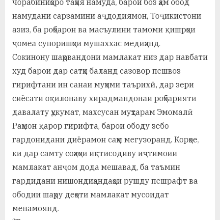
чорабиниҳоро таҳия намуда, барои боз ҳам обод
намудани сарзамини аҷдодиямон, Тоҷикистони
азиз, ба роҳбарон ва масъулини тамоми қишрҳои
ҷомеа супоришҳои мушаххас медиҳанд.
Сокинону шаҳрвандони мамлакат низ дар навбати
худ барои дар сатҳи баланд сазовор пешвоз
гирифтани ин санаи муҳими таърихӣ, дар зери
сиёсати оқилонаву хирадмандонаи роҳбарияти
давалату ҳукумат, махсусан муҳтарам Эмомалӣ
Раҳмон қарор гирифта, барои ободу зебо
гардонидани диёрамон саҳм мегузоранд. Корҳое,
ки дар самту соҳаҳои иқтисодиву иҷтимоии
мамлакат анҷом дода мешавад, ба таъмин
гардидани нишондиҳандаҳои рушду пешрафт ва
ободии шаҳру деҳоти мамлакат мусоидат
менамоянд.