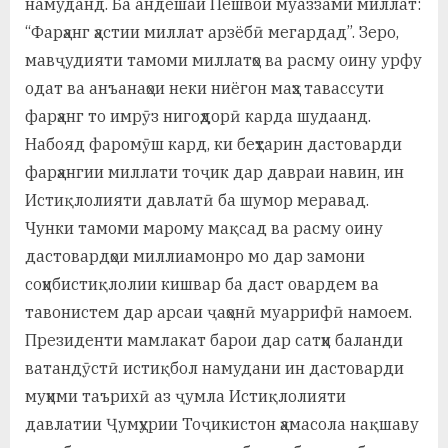
намуданд. Ба андешаи Пешвои муаззами миллат:
“Фарҳанг ҳастии миллат арзёбӣ мегардад”. Зеро,
мавҷудияти тамоми миллатҳо ва расму оину урфу
одат ва анъанаҳои неки ниёгон маҳз тавассути
фарҳанг то имрӯз нигоҳдорӣ карда шудаанд.
Набояд фаромӯш кард, ки беҳтарин дастоварди
фарҳангии миллати тоҷик дар давраи навин, ин
Истиқлолияти давлатӣ ба шумор меравад.
Чунки тамоми марому мақсад ва расму оину
дастовардҳои миллиамонро мо дар замони
соҳибистиқлолии кишвар ба даст овардем ва
тавонистем дар арсаи ҷаҳонӣ муаррифӣ намоем.
Президенти мамлакат барои дар сатҳи баланди
ватандӯстӣ истиқбол намудани ин дастоварди
муҳими таърихӣ аз ҷумла Истиқлолияти
давлатии Ҷумҳурии Тоҷикистон ҳамасола нақшаву