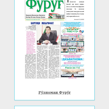
Рӯзномаи Фурӯғ