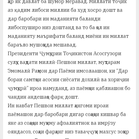
ҳар як давлат ба шумор меравад. Миллати тоҷик
аз қадим либоси миллии ба худ хосро дошт ва
дар баробари ин маданияти баланди
либоспуширо низ доштанд ва то ба ҳол ин
маданияту маърифати баланд миёни ин миллат
бараъло мушоҳида мешавад.
Президенти Ҷумҳурии Тоҷикистон Асосгузори
сулҳу ваҳдати миллӣ-Пешвои миллат, муҳтарам
Эмомалӣ Раҳмон дар Паёми имсолаашон, ки “Дар
бораи самтҳои асосии сиёсати дохилӣ ва хориҷии
ҷумҳурӣ” ироа намуданд, аз паёмҳои қаблиашон бо
чандин андешаҳо фарқ дошт.
Ин навбат Пешвои миллат ҳангоми ироаи
паёмашон дар баробари дигар соҳаҳои кишвар ба
яке аз соҳаҳои муҳиму афзалиятнок ва имрӯзу
ояндасоз, соҳаи фарҳанг низ таваҷҷуҳи махсус зоҳир