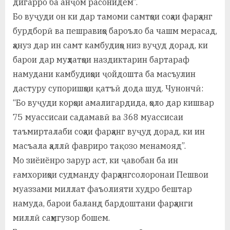
дигарро ба анҷом расонидем”.
Бо вуҷуди он ки дар тамоми самтҳои соҳаи фарҳанг
бурдборӣ ва пешравиҳо бароъло ба чашм мерасад,
ҳануз дар ин самт камбудиҳо низ вуҷуд дорад, ки
барои дар муҳлатҳои наздиктарин бартараф
намудани камбудиҳои ҷойдошта ба масъулин
дастуру супоришҳои қатъӣ дода шуд. Чунончӣ:
“Бо вуҷуди корҳои амалигардида, ҳоло дар кишвар
75 муассисаи садамавӣ ва 368 муассисаи
таъмирталаби соҳаи фарҳанг вуҷуд дорад, ки ин
масъала ҳаллӣ фавриро тақозо менамояд”.
Мо зиёиёнро зарур аст, ки ҷавобан ба ин
ғамхориҳои судманду фарҳангсолоронаи Пешвои
муаззами миллат фаъолияти худро бештар
намуда, барои баланд бардоштани фарҳанги
миллӣ саҳмгузор бошем.