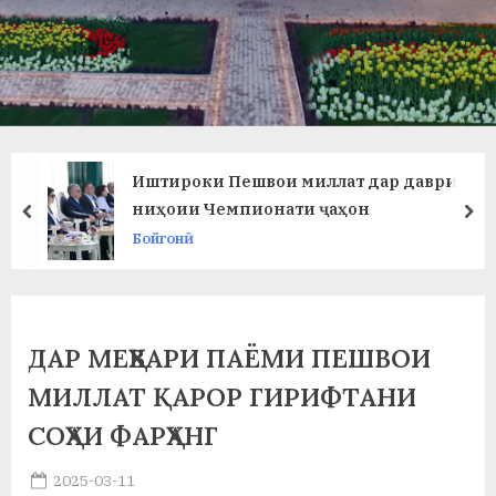
в
л
а
т
и
Иштироки Пешвои миллат дар даври
и
ниҳоии Чемпионати ҷаҳон
prev
ne
Бойгонӣ
Б
о
х
ДАР МЕҲВАРИ ПАЁМИ ПЕШВОИ
т
МИЛЛАТ ҚАРОР ГИРИФТАНИ
а
СОҲАИ ФАРҲАНГ
р
Posted
2025-03-11
б