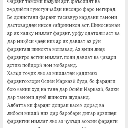
Фарҳанг тамоми паҳлӯҳои ҳаёт, фаъолият ва
у
эҷодиёти гуногунҷабҳаи инсонро фаро мегирад.
с
Бе донистани фарҳанг тасаввур кардани тамоми
р
дастовардҳои инсон ғайриимкон аст. Шиносномаи
ҳар як халқу миллат фарҳанг, урфу одатҳояш аст ва
а
дар миқёси ҷаҳон низ ҳар як давлат аз рӯи
в
фарҳангаш шинохта мешавад. Аз ҳамин лиҳоз
фарҳангро ҳастии миллат, пояи давлат ва ҷавҳари
ҳастию пойдорӣ ном мебаранд.
Халқи тоҷик яке аз миллатҳои қадимаю
фарҳангсолори Осиёи Марказӣ буда, бо фарҳанги
бою ғании худ на танҳо дар Осиёи Марказӣ, балки
дар тамоми дунё шинохта шудаанд.
Албатта ки фарҳанг доираи васеъ дорад ва
либоси миллӣ низ дар баробари дигар арзишҳои
фарҳангии миллат яке аз ҷузъҳои асосии фарҳанги