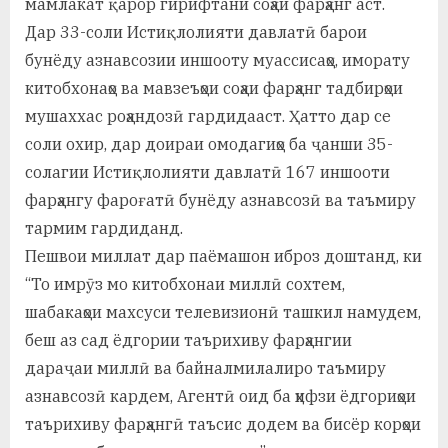
мамлакат қарор гирифтани соҳаи фарҳанг аст.
Дар 33-соли Истиқлолияти давлатӣ барои
бунёду азнавсозии иншооту муассисаҳо, иморату
китобхонаҳо ва мавзеъҳои соҳаи фарҳанг тадбирҳои
мушаххас роҳандозӣ гардидааст. Ҳатто дар се
соли охир, дар доираи омодагиҳо ба ҷанши 35-
солагии Истиқлолияти давлатӣ 167 иншооти
фарҳангу фароғатӣ бунёду азнавсозӣ ва таъмиру
тармим гардиданд.
Пешвои миллат дар паёмашон иброз доштанд, ки
“То имрӯз мо китобхонаи миллӣ сохтем,
шабакаҳои махсуси телевизионӣ ташкил намудем,
беш аз сад ёдгории таърихиву фарҳангии
дараҷаи миллӣ ва байналмилалиро таъмиру
азнавсозӣ кардем, Агентӣ оид ба ҳифзи ёдгориҳои
таърихиву фарҳангӣ таъсис додем ва бисёр корҳои