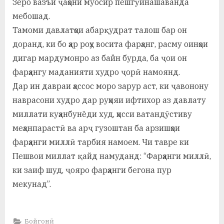
Зеро вазъи ҷаҳони муосир пешгӯинашаванда
мебошад.
Тамоми давлатҳои абарқудрат талош бар он
доранд, ки бо ҳар роҳу восита фарҳанг, расму оинҳои
дигар мардумонро аз байн бурда, ба ҷои он
фарҳангу маданияти худро ҷорӣ намоянд.
Дар ин давраи ҳассос моро зарур аст, ки ҷавонону
наврасони худро дар руҳияи ифтихор аз давлату
миллати куҳанбунёди худ, ҳисси ватандӯстиву
меҳанпарастӣ ва арҷ гузоштан ба арзишҳои
фарҳанги миллӣ тарбия намоем. Чи тавре ки
Пешвои миллат қайд намуданд: “Фарҳанги миллӣ,
ки заиф шуд, ҷояро фарҳанги бегона пур
мекунад”.
Бойгонӣ