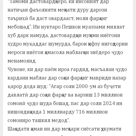
“Тамоми дастовардҳоеро, ки инсоният дар
натиҷаи фаъолияти меҳнати дуру дарози
таърихӣ ба даст овардааст, моли фарҳанг
мебошад”. Ин нуктаро Пешвои муаззами миллат
хуб дарк намуда, дастовардҳои муҳими ниёгони
худро муқаддас шумурда, барои ҳифзу нигоҳдории
мероси ниёгон ҳамасола маблағҳои зиёдеро ҷудо
менамоянд.
Чуноне, ки дар паём ироа гардид, масъалаи ҷудо
кардани маблағ дар соҳаи фарҳанг мавриди назар
қарор дода шуд: “Агар соли 2000-ум аз буҷети
давлатӣ дар соҳаи фарҳаг ва варзиш 13 миллион
сомонӣ ҷудо шуда бошад, пас дар соли 2024 ин
нишондиҳанда 1 миллиарду 716 миллион
сомониро ташкил медод”.
Шаҳодати ҳамаи ин дар меҳвари сиёсати ҳукумати