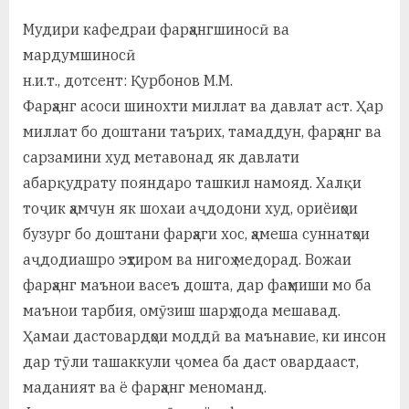
By
on
saidov
а
Мудири кафедраи фарҳангшиносӣ ва
мардумшиносӣ
н
н.и.т., дотсент: Қурбонов М.М.
о
Фарҳанг асоси шинохти миллат ва давлат аст. Ҳар
м
миллат бо доштани таърих, тамаддун, фарҳанг ва
и
сарзамини худ метавонад як давлати
абарқудрату пояндаро ташкил намояд. Халқи
Н
тоҷик ҳамчун як шохаи аҷдодони худ, ориёиҳои
о
бузург бо доштани фарҳаги хос, ҳамеша суннатҳои
с
аҷдодиашро эҳтиром ва нигоҳ медорад. Вожаи
фарҳанг маънои васеъ дошта, дар фаҳмиши мо ба
и
маънои тарбия, омӯзиш шарҳ дода мешавад.
р
Ҳамаи дастовардҳои моддӣ ва маънавие, ки инсон
и
дар тӯли ташаккули ҷомеа ба даст овардааст,
Х
маданият ва ё фарҳанг меноманд.