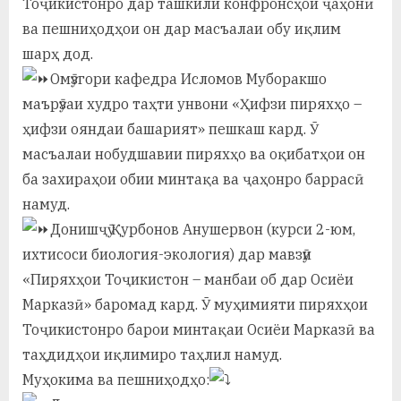
Тоҷикистонро дар ташкили конфронсҳои ҷаҳонӣ
у
ва пешниҳодҳои он дар масъалаи обу иқлим
с
шарҳ дод.
р
Омӯзгори кафедра Исломов Муборакшо
маърӯзаи худро таҳти унвони «Ҳифзи пиряхҳо –
а
ҳифзи ояндаи башарият» пешкаш кард. Ӯ
в
масъалаи нобудшавии пиряхҳо ва оқибатҳои он
ба захираҳои обии минтақа ва ҷаҳонро баррасӣ
намуд.
Донишҷӯ Қурбонов Анушервон (курси 2-юм,
ихтисоси биология-экология) дар мавзӯи
«Пиряхҳои Тоҷикистон – манбаи об дар Осиёи
Марказӣ» баромад кард. Ӯ муҳимияти пиряхҳои
Тоҷикистонро барои минтақаи Осиёи Марказӣ ва
таҳдидҳои иқлимиро таҳлил намуд.
Муҳокима ва пешниҳодҳо: