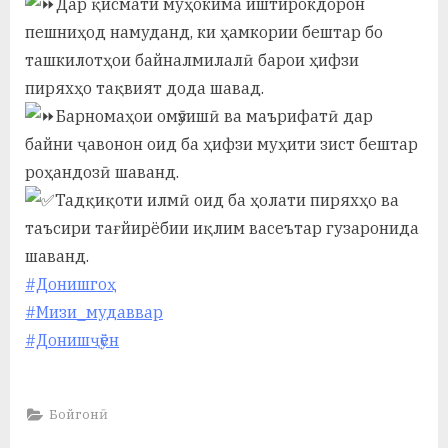
Дар қисмати муҳокима иштирокдорон
пешниҳод намуданд, ки ҳамкории бештар бо
ташкилотҳои байналмилалӣ барои ҳифзи
пиряхҳо тақвият дода шавад.
Барномаҳои омӯзишӣ ва маърифатӣ дар
байни ҷавонон оид ба ҳифзи муҳити зист бештар
роҳандозӣ шаванд.
Тадқиқоти илмӣ оид ба ҳолати пиряхҳо ва
таъсири тағйирёбии иқлим васеътар гузаронида
шаванд.
#Донишгоҳ
#Мизи_мудаввар
#Донишҷӯён
Бойгонӣ