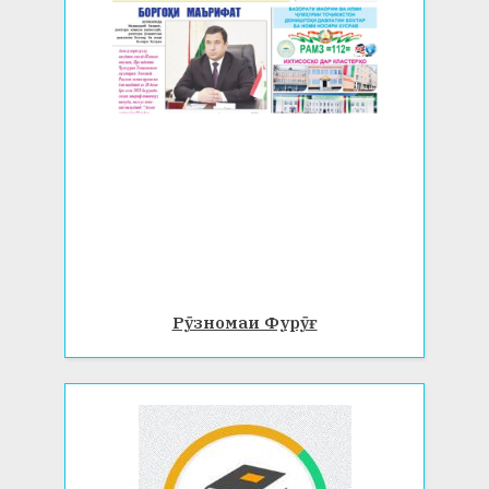
Рӯзномаи Фурӯғ