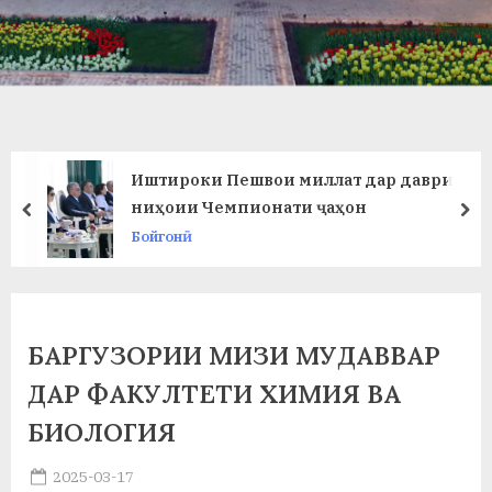
в
л
а
т
и
Иштироки Пешвои миллат дар даври
и
ниҳоии Чемпионати ҷаҳон
prev
ne
Бойгонӣ
Б
о
х
БАРГУЗОРИИ МИЗИ МУДАВВАР
т
ДАР ФАКУЛТЕТИ ХИМИЯ ВА
а
БИОЛОГИЯ
р
Posted
2025-03-17
б