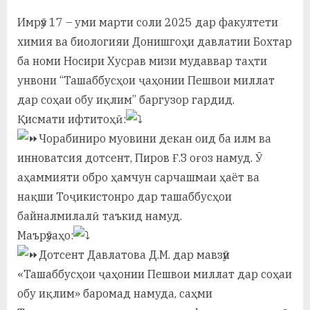
By
on
saidov
а
Имрӯз 17 – уми марти соли 2025 дар факултети
химия ва биологияи Донишгоҳи давлатии Бохтар
н
ба номи Носири Хусрав мизи мудаввар таҳти
о
унвони “Ташаббусҳои ҷаҳонии Пешвои миллат
м
дар соҳаи обу иқлим” баргузор гардид.
и
Қисмати ифтитоҳӣ:
Чорабиниро муовини декан оид ба илм ва
Н
инноватсия дотсент, Пиров Ғ.З оғоз намуд. Ӯ
о
аҳаммияти обро ҳамчун сарчашмаи ҳаёт ва
с
нақши Тоҷикистонро дар ташаббусҳои
байналмилалӣ таъкид намуд.
и
Маърӯзаҳо:
р
Дотсент Давлатова Д.М. дар мавзӯи
и
«Ташаббусҳои ҷаҳонии Пешвои миллат дар соҳаи
Х
обу иқлим» баромад намуда, саҳми