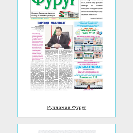
Рӯзномаи Фурӯғ