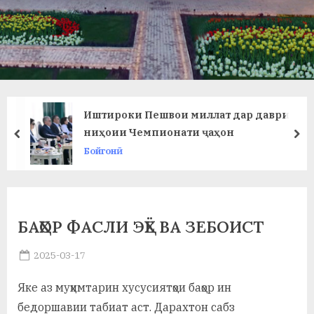
в
л
а
т
и
Иштироки Пешвои миллат дар даври
и
ниҳоии Чемпионати ҷаҳон
prev
ne
Бойгонӣ
Б
о
х
БАҲОР ФАСЛИ ЭҲЁ ВА ЗЕБОИСТ
т
Posted
2025-03-17
а
By
on
saidov
р
Яке аз муҳимтарин хусусиятҳои баҳор ин
б
бедоршавии табиат аст. Дарахтон сабз