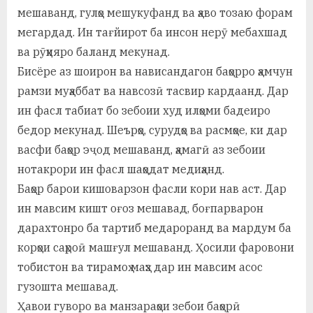
мешаванд, гулҳо мешукуфанд ва ҳаво тозаю форам
а
мегардад. Ин тағйирот ба инсон нерӯ мебахшад
н
ва рӯҳияро баланд мекунад.
о
Бисёре аз шоирон ва нависандагон баҳорро ҳамчун
рамзи муҳаббат ва навсозӣ тасвир кардаанд. Дар
м
ин фасл табиат бо зебоии худ илҳоми бадеиро
и
бедор мекунад. Шеърҳо, сурудҳо ва расмҳое, ки дар
Н
васфи баҳор эҷод мешаванд, ҳамагӣ аз зебоии
о
нотакрори ин фасл шаҳодат медиҳанд.
Баҳор барои кишоварзон фасли кори нав аст. Дар
с
ин мавсим кишт оғоз мешавад, боғпарварон
и
дарахтонро ба тартиб медароранд ва мардум ба
р
корҳои саҳроӣ машғул мешаванд. Ҳосили фаровони
тобистон ва тирамоҳ маҳз дар ин мавсим асос
и
гузошта мешавад.
Х
Ҳавои гуворо ва манзараҳои зебои баҳорӣ