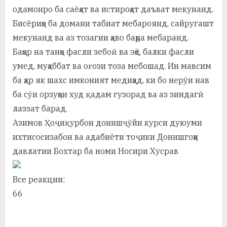
у
одамонро ба саёҳат ва истироҳат даъват мекунанд.
с
Бисёриҳо ба домани табиат мебароянд, сайругашт
мекунанд ва аз тозагии ҳаво баҳра мебаранд.
р
Баҳор на танҳо фасли зебоӣ ва эҳё, балки фасли
а
умед, муҳаббат ва оғози тоза мебошад. Ин мавсим
в
ба ҳар як шахс имконият медиҳад, ки бо нерӯи нав
ба сӯи орзуҳои худ қадам гузорад ва аз зиндагӣ
лаззат барад.
Азимов Ҳоҷиқурбон донишҷӯйи курси дуюуми
ихтисосизабон ва адабиёти тоҷики Донишгоҳи
давлатии Бохтар ба номи Носири Хусрав
Все реакции:
6
6