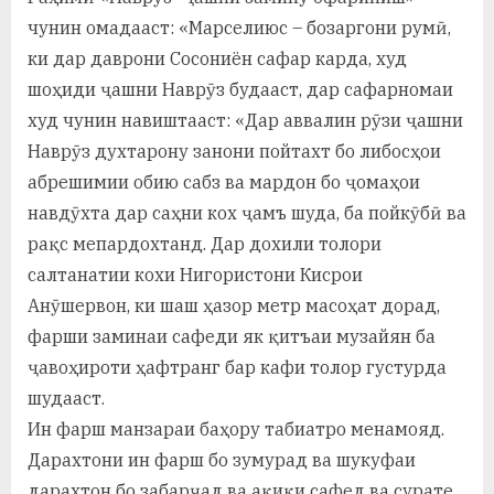
чунин омадааст: «Марселиюс – бозаргони румӣ,
ки дар даврони Сосониён сафар карда, худ
шоҳиди ҷашни Наврӯз будааст, дар сафарномаи
худ чунин навиштааст: «Дар аввалин рӯзи ҷашни
Наврӯз духтарону занони пойтахт бо либосҳои
абрешимии обию сабз ва мардон бо ҷомаҳои
навдӯхта дар саҳни кох ҷамъ шуда, ба пойкӯбӣ ва
рақс мепардохтанд. Дар дохили толори
салтанатии кохи Нигористони Кисрои
Анӯшервон, ки шаш ҳазор метр масоҳат дорад,
фарши заминаи сафеди як қитъаи музайян ба
ҷавоҳироти ҳафтранг бар кафи толор густурда
шудааст.
Ин фарш манзараи баҳору табиатро менамояд.
Дарахтони ин фарш бо зумурад ва шукуфаи
дарахтон бо забарҷад ва ақиқи сафед ва сурате