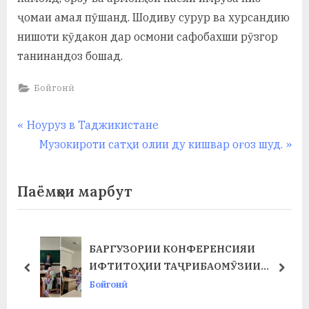
ҷомаи амал пӯшанд. Шодиву сурур ва хурсандию
нишоти кӯдакон дар осмони сафобахши рӯзгор
танинандоз бошад.
Бойгонӣ
Навигация
P
Ноуруз в Таджикистане
r
N
Музокироти сатҳи олии ду кишвар оғоз шуд.
по
e
e
записям
v
x
Паёмҳои марбут
i
t
o
P
u
o
БАРГУЗОРИИ КОНФЕРЕНСИЯИ
Т
s
s
ИФТИТОҲИИ ТАҶРИБАОМӮЗИИ
prev
next
P
t
ИСТЕҲСОЛӢ ДАР ФАКУЛТЕТИ ХИМИЯ
Бойгонӣ
o
:
ВА БИОЛОГИЯ