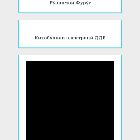
Рӯзномаи Фурӯғ
Китобхонаи электронӣ ДДБ