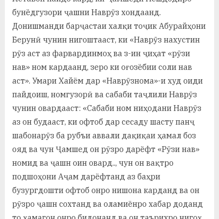
бунёдгузори ҷашни Наврӯз хондаанд.
Донишманди барҷастаи халқи тоҷик Абурайҳони
Берунӣ чунин нигоштааст, ки «Наврӯз нахустин
рӯз аст аз фарвардинмоҳ ва з-ин ҷиҳат «рӯзи
нав» ном кардаанд, зеро ки оғозёбии соли нав
аст». Умари Хайём дар «Наврӯзнома»-и худ оиди
пайдоиш, номгузорӣ ва сабаби таҷлили Наврӯз
чунин овардааст: «Сабаби ном ниҳодани Наврӯз
аз он будааст, ки офтоб дар сесаду шасту панҷ
шабонарӯз ба рубъи аввали дақиқаи ҳамал боз
ояд ва чун Ҷамшед он рӯзро дарёфт «Рӯзи нав»
номид ва ҷашн оин овард.., чун он вақтро
подшоҳони Аҷам дарёфтанд аз баҳри
бузургдошти офтоб онро нишона карданд ва он
рӯзро ҷашн сохтанд ва оламиёнро хабар доданд
то ҳамагон онро бидонанд ва он таърихро нигоҳ