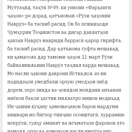
Муттаҳид, таҳти №49, ки унвони «Фарҳанги
ҷаҳон»-ро дорад, қатъномаи «Рӯзи ҷаҳонии
Наврӯз» ба тасвиб расид. Он бо пешниҳоди
Ҷумҳурии Тоҷикистон ва дигар давлатҳои
ҳавзаи Наврӯз мавриди баррасӣ қарор гирифта,
ба тасвиб расид. Дар қатънома гуфта мешавад,
ки ҳамасола дар тамоми ҷаҳон 21 март Рӯзи
байналмилалии Наврӯз таҷлил карда мешавад.
Мо насли ҷавони даврони Истиқлол, аз ин
падидаҳои умедбахш орзую умедҳои зиёд
дорем, зеро зинда ва ҷовидон мондани анъанаи
ниёкон бақои ҳастии миллатро нишон медиҳад.
Ин ҷашни куҳану ҳамешаҷавон барои мардуми
кишвари мо бигзор тинҷию осоиштагӣ, хуррамию
некрӯзӣ, сулҳу амният ва неъматҳои фаровон ато
намояд, орзу ва армонҳои насли имрӯза низ