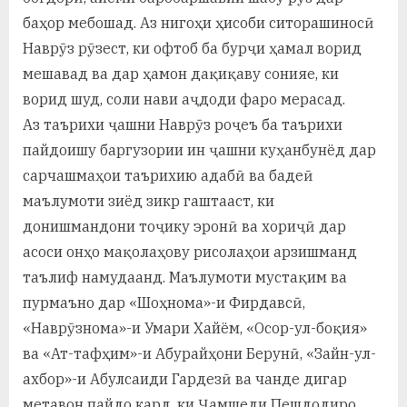
у
баҳор мебошад. Аз нигоҳи ҳисоби ситорашиносӣ
с
Наврӯз рӯзест, ки офтоб ба бурҷи ҳамал ворид
р
мешавад ва дар ҳамон дақиқаву сонияе, ки
ворид шуд, соли нави аҷдоди фаро мерасад.
а
Аз таърихи ҷашни Наврӯз роҷеъ ба таърихи
в
пайдоишу баргузории ин ҷашни куҳанбунёд дар
сарчашмаҳои таърихию адабӣ ва бадеӣ
маълумоти зиёд зикр гаштааст, ки
донишмандони тоҷику эронӣ ва хориҷӣ дар
асоси онҳо мақолаҳову рисолаҳои арзишманд
таълиф намудаанд. Маълумоти мустақим ва
пурмаъно дар «Шоҳнома»-и Фирдавсӣ,
«Наврӯзнома»-и Умари Хайём, «Осор-ул-боқия»
ва «Ат-тафҳим»-и Абурайҳони Берунӣ, «Зайн-ул-
ахбор»-и Абулсаиди Гардезӣ ва чанде дигар
метавон пайдо кард, ки Ҷамшеди Пешдодиро