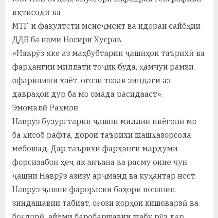
а
иқтисодӣ ва
МТГ-и факултети менеҷмент ва идораи сайёҳии
н
ДДБ ба номи Носири Хусрав
о
«Наврӯз яке аз маҳбубтарин ҷашнҳои таърихӣ ва
м
фарҳангии миллати тоҷик буда, ҳамчун рамзи
офариниши ҳаёт, оғози тозаи зиндагӣ аз
и
давраҳои дур ба мо омада расидааст».
Н
Эмомалӣ Раҳмон
о
Наврӯз бузургтарин ҷашни миллии ниёгони мо
с
ба ҳисоб рафта, дорои таърихи шашҳазорсола
мебошад. Дар таърихи фарҳанги мардуми
и
форсизабон ҳеҷ як анъана ва расму оине чун
р
ҷашни Наврӯз азизу арҷманд ва куҳантар нест.
и
Наврӯз ҷашни фарорасии баҳори нозанин,
зиндашавии табиат, оғози корҳои кишоварзӣ ва
Х
боғдорӣ, айёми баробаршавии шабу рӯз дар