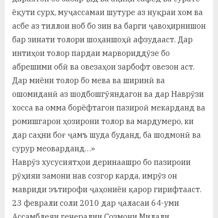
ёқути сурх, муҷассамаи шутуре аз нуқраи хом ва
асбе аз тиллои ноб бо зин ва барги ҷавоҳирнишон
бар зинати толори шоҳаншоҳӣ афзудааст. Дар
интиҳои толор пардаи марвориддӯзе бо
абрешими обӣ ва овезаҳои зарбофт овезон аст.
Дар миёни толор бо мева ва ширинӣ ва
ошомиданӣ аз шодбошгӯяндагон ва дар Наврӯзи
хосса ва омма борёфтагон пазироӣ мекарданд ва
ромишгарон ҳозирони толор ва мардумеро, ки
дар саҳни боғ ҷамъ шуда буданд, ба шодмонӣ ва
сурур меоварданд…»
Наврӯз хусусиятҳои деринаашро бо пазироии
рӯҳияи замони нав созгор карда, имрӯз он
мавриди эътирофи ҷаҳониён қарор гирифтааст.
23 феврали соли 2010 дар ҷаласаи 64-уми
Ассамблеяи генералии Созмони Милали