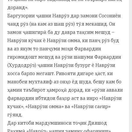
доранд».
Баргузории ҷашни Наврӯз дар замони Сосониён
чанд рӯз (на кам аз шаш рӯз) тӯл мекашид. Он
замон ҷашнгирӣ ба ду давра тақсим мешуд –
Наврӯзи кӯчак ё Наврӯзи омма, ки панҷ рӯз буд
ва аз якум то панҷуми моҳи Фарвардин
гиромидошт мешуд ва рӯзи шашуми Фарвардин
(Хурдодрӯз) ҷашни Наврӯзи бузург ё Наврӯзи
хосса барпо мегашт. Ривояти дигаре ҳаст, ки
манобеи мухталиф аз онҳо ёд шуда, бешу кам бо
ҳамин таъбирот ҳамроҳӣ дорад, ки «рӯзи аввали
фарвардин ибтидои баҳор аст ва инро «Наврӯзи
кучак», «Наврӯзи омма» ва «Наврӯзи сағир»
гӯянд.
Дар китоби мардумшиноси тоҷик Дилшод
Раҳимӣ «Наврӯз- ҷашни замину офариниш»