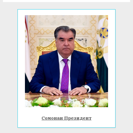
s
t
:
Сомонаи Президент