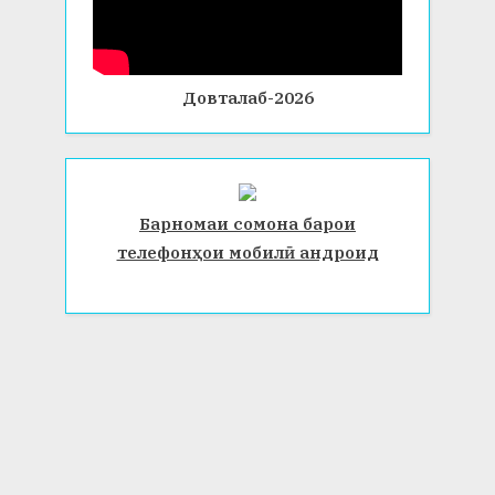
Довталаб-2026
Барномаи сомона барои
телефонҳои мобилӣ андроид
© 2026 Донишгоҳи давлатии Бохтар ба номи Носири Хусрав.
Ҳамаи ҳуқуқ маҳфуз аст. www.btsu.tj