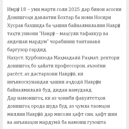
By
on
saidov
а
Имрӯз 18 – уми марти соли 2025 дар бинои асосии
Донишгоҳи давлатии Бохтар ба номи Носири
н
Хусрав бахшида ба ҷашни байналмилалии Наврӯз
о
таҳти унвони “Наврӯз – маҳсули тафаккур ва
м
андешаи мардум” чорабинии тантанавӣ
и
баргузор гардид.
Нахуст, Қурбонзода Маҳмадалӣ Раҳмат, ректори
Н
донишгоҳ бо ҳайати профессорон, аъзоёни
о
расёст, аз дастархони Наврӯзӣ, ки
с
инъикоскунандаи ҷашни аҷдодӣ Наврӯзи
байналмилалӣ буд, дидан намуданд.
и
Дар намоишгоҳ, ки аз ҷониби факултетҳои
р
донишгоҳ орода шуда буд, аз ҷумла таомҳои
и
миллии Наврӯзӣ дар мисоли ҳафт син, ҳафт шин
Х
ва анъанаҳои мардумӣ ба намоиш гузошта