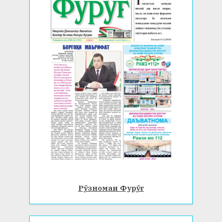
Рӯзномаи Фурӯғ