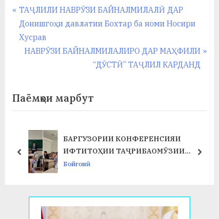
Навигация
P
ТАҶЛИЛИ НАВРӮЗИ БАЙНАЛМИЛАЛӢ ДАР
r
Донишгоҳи давлатии Бохтар ба номи Носири
по
e
Хусрав
записям
v
N
НАВРӮЗИ БАЙНАЛМИЛАЛИРО ДАР МАҲФИЛИ
i
e
“ДӮСТӢ” ТАҶЛИЛ КАРДАНД
o
x
u
t
Паёмҳои марбут
s
P
P
o
o
s
 КОНФЕРЕНСИЯИ
ҶАЛАСАИ ШУРОИ Н
s
t
ТАҶРИБАОМӮЗИИ
ТАРБИЯВӢ ДАР ХО
prev
next
t
:
АР ФАКУЛТЕТИ ХИМИЯ
ДОИР ГАРДИД
Бойгонӣ
: