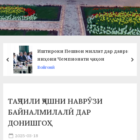
в
л
а
т
и
Иштироки Пешвои миллат дар даври
и
ниҳоии Чемпионати ҷаҳон
prev
ne
Бойгонӣ
Б
о
х
ТАҶЛИЛИ ҶАШНИ НАВРӮЗИ
т
БАЙНАЛМИЛАЛӢ ДАР
а
ДОНИШГОҲ
р
Posted
2025-03-18
б