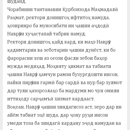
шуданд.
у
Чорабинии тантанавии Қурбонзода Маҳмадалӣ
с
Раҳмат, ректори донишгоҳ ифтитоҳ намуда,
р
ҳозиринро ба муносибати ин ҷашни аҷдодӣ
Наврӯзи хуҷастапай табрик намуд.
а
Ректори донишгоҳ қайд кард, ки маҳз Наврӯз
в
қадимтарин ва зеботарин ҷашни дунёст, ки бо
фарорасии хеш аз оғози фасли зебои баҳор
мужда медиҳад. Моҳияту ҳикмат ва табиати
ҷашни Наврӯз ҳамчун рамзи бузургдошти инсон,
пайки пирӯзии гармӣ бар сардӣ ва нур бар зулмот
дар тули ҳазорсолаҳо ба мардуми мо чун омили
иттиҳоду сарҷамъӣ хизмат кардааст.
Воқеан, Наврӯз ҷашни зиндагисоз аст, зеро дар ин
айём табиат эҳё шуда, дар ҷону руҳи инсон
умеди тоза ба зиндагӣ кардану эҷод намудан ва