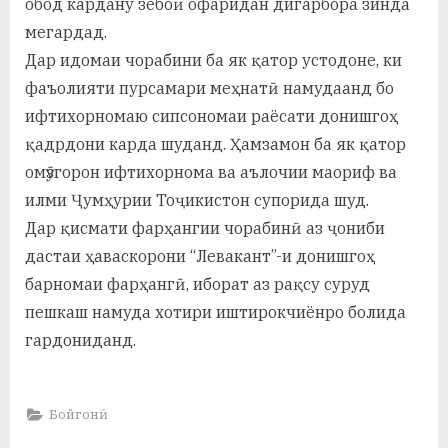
обод кардану зебоӣ офаридан дигарбора зинда
мегардад.
Дар идомаи чорабини ба як қатор устодоне, ки
фаъолияти пурсамари меҳнатӣ намудаанд бо
ифтихорномаю сипсономаи раёсати донишгоҳ
қадрдони карда шуданд. Ҳамзамон ба як қатор
омӯзгорон ифтихорнома ва аълочии маориф ва
илми Ҷумҳурии Тоҷикистон супорида шуд.
Дар қисмати фарҳангии чорабинӣ аз ҷониби
дастаи ҳаваскорони “Левакант”-и донишгоҳ
барномаи фарҳангӣ, иборат аз рақсу суруд
пешкаш намуда хотири иштирокчиёнро болида
гардониданд.
Бойгонӣ