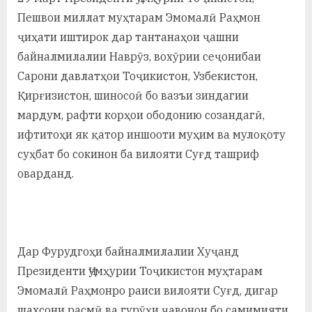
а
Пешвои миллат муҳтарам Эмомалӣ Раҳмон
ҷиҳати иштирок дар тантанаҳои ҷашни
н
байналмилалии Наврӯз, вохӯрии сеҷонибаи
о
Сарони давлатҳои Тоҷикистон, Узбекистон,
м
Қирғизистон, шиносоӣ бо вазъи зиндагии
мардум, рафти корҳои ободонию созандагӣ,
и
ифтитоҳи як қатор иншооти муҳим ва мулоқоту
Н
суҳбат бо сокинон ба вилояти Суғд ташриф
о
оварданд.
с
и
р
Дар Фурудгоҳи байналмилалии Хуҷанд
и
Президенти Ҷумҳурии Тоҷикистон муҳтарам
Эмомалӣ Раҳмонро раиси вилояти Суғд, дигар
Х
шахсони расмӣ ва гурӯҳи ҷавонон бо самимияти