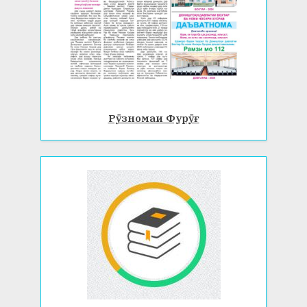
Рӯзномаи Фурӯғ