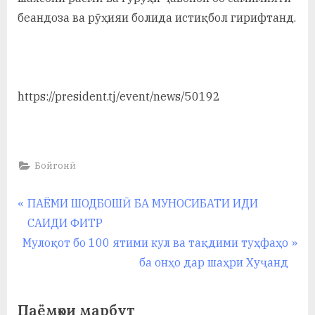
у
беандоза ва рӯҳияи болида истиқбол гирифтанд.
с
р
а
https://president.tj/event/news/50192
в
Бойгонӣ
Навигация
P
ПАЁМИ ШОДБОШӢ БА МУНОСИБАТИ ИДИ
r
САИДИ ФИТР
по
N
e
Мулоқот бо 100 ятими кул ва тақдими туҳфаҳо
записям
e
v
ба онҳо дар шаҳри Хуҷанд
x
i
t
o
Паёмҳои марбут