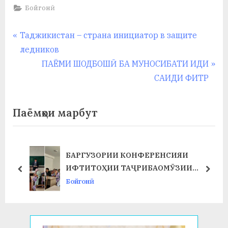
Бойгонӣ
Навигация
P
Таджикистан – страна инициатор в защите
r
ледников
по
e
N
ПАЁМИ ШОДБОШӢ БА МУНОСИБАТИ ИДИ
записям
v
e
САИДИ ФИТР
i
x
o
t
Паёмҳои марбут
u
P
s
o
P
s
БАРГУЗОРИИ КОНФЕРЕНСИЯИ
Т
o
t
ИФТИТОҲИИ ТАҶРИБАОМӮЗИИ
prev
next
s
:
ИСТЕҲСОЛӢ ДАР ФАКУЛТЕТИ ХИМИЯ
Бойгонӣ
t
ВА БИОЛОГИЯ
: