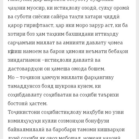
ҷаҳони муосир, ки истиқлолу озодӣ, сулҳу оромӣ
ва суботи сиёсии сайёра таҳти хатари ҷиддӣ
қарор гирифтааст, ҳар яки моро зарур аст, ки ба
хотири боз ҳам таҳким бахшидани иттиҳоду
сарҷамъии миллат ва амнияти давлату ҷомеа
кӯшиш намоем ва барои ҳимояи неъмати бебаҳои
зиндагиамон –истиқлоли давлатӣ ва
дастовардҳои он ҳамеша омода бошем.
Мо – тоҷикон ҳамчун миллати фарҳангиву
тамаддунсоз бояд шукрона кунем, ки
соҳибдавлату соҳибватан ва соҳиби таърихи
бостонӣ ҳастем.
Тоҷикистони соҳибистиқлолу маҳбуби мо узви
комилҳуқуқи кулли созмонҳои бонуфузи
байналмилалӣ ва баробари тамоми кишварҳои
дунё соҳиби як овоз мебошад, ҷомеаи ҷаҳонӣ