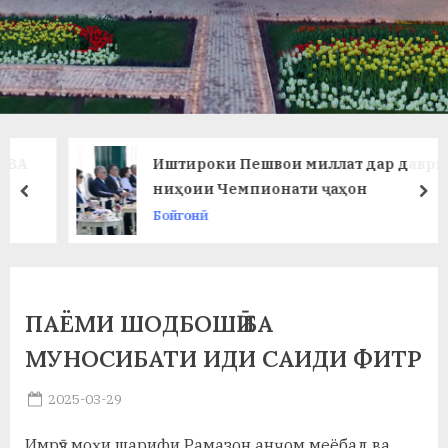
в
л
а
т
и
Иштироки Пешвои миллат дар даври
и
ниҳоии Чемпионати ҷаҳон
prev
ne
Бойгонӣ
Б
о
х
ПАЁМИ ШОДБОШӢ БА
т
МУНОСИБАТИ ИДИ САИДИ ФИТР
а
Posted
2025-03-29
р
By
on
saidov
б
Имрӯз моҳи шарифи Рамазон анҷом меёбад ва