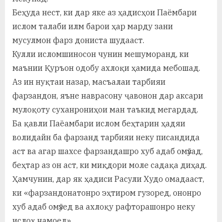
Беҳуда нест, ки дар яке аз ҳадисҳои Паёмбари
ислом талаби илм барои ҳар марду зани
мусулмон фарз дониста шудааст.
Кулли исломшиносон чунин мешуморанд, ки
маънии Қуръон одобу ахлоқи ҳамида мебошад.
Аз ин нуқтаи назар, масъалаи тарбияи
фарзандон, яъне наврасону ҷавонон дар аксари
мулоқоту суханрониҳои ман таъкид мегардад.
Ба қавли Паёамбари ислом беҳтарин ҳадяи
волидайн ба фарзанд тарбияи неку писандида
аст ва агар шахсе фарзандашро хуб адаб омӯзад,
беҳтар аз он аст, ки миқдори моле садақа диҳад.
Ҳамчунин, дар як ҳадиси Расули Худо омадааст,
ки «фарзандонатонро эҳтиром гузоред, ононро
хуб адаб омӯзед ва ахлоқу рафторашонро неку
ислоҳ намоед».