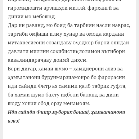
гиромидошти арзишҳои миллӣ, фарҳангӣ ва
динии мо мебошад.
Дар ин раванд, мо бояд ба тарбияи насли наврас,
тарғиби омӯзиши илму ҳунар ва омода кардани
мутахассисони созандаву эҷодкор барои ояндаи
давлати миллии соҳибистиқлоламон эътибори
аввалиндараҷаву доимӣ диҳем.
Бори дигар, ҳамаи шумо – ҳамдиёрони азиз ва
ҳамватанони бурунмарзиамонро бо фарорасии
иди сайиди Фитр аз самими қалб табрик гуфта,
ба ҳамаи шумо бахту иқболи баланд ва дили
шоду хонаи обод орзу менамоям.
Иди сайиди Фитр муборак бошад, ҳамватанони
азиз!