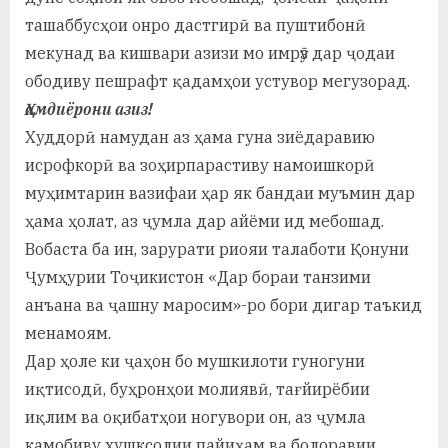
ташаббусҳои онро дастгирӣ ва пуштибонӣ
мекунад ва кишвари азизи мо имрӯз дар ҷодаи
ободиву пешрафт қадамҳои устувор мегузорад.
Ҳамдиёрони азиз!
Худдорӣ намудан аз ҳама гуна зиёдаравию
исрофкорӣ ва зоҳирпарастиву намоишкорӣ
муҳимтарин вазифаи ҳар як бандаи муъмин дар
ҳама ҳолат, аз ҷумла дар айёми ид мебошад.
Вобаста ба ин, зарурати риояи талаботи Қонуни
Ҷумҳурии Тоҷикистон «Дар бораи танзими
анъана ва ҷашну маросим»-ро бори дигар таъкид
менамоям.
Дар ҳоле ки ҷаҳон бо мушкилоти гуногуни
иқтисодӣ, буҳронҳои молиявӣ, тағйирёбии
иқлим ва оқибатҳои ногувори он, аз ҷумла
камобиву хушксолии пайиҳам ва болоравии