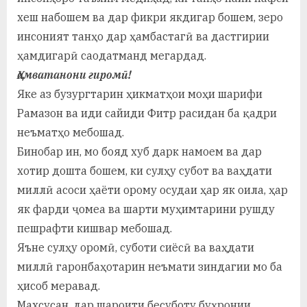
хеш набошем ва дар фикри якдигар бошем, зеро
инсоният танҳо дар ҳамбастагӣ ва дастгирии
ҳамдигарӣ саодатманд мегардад.
Ҳамватанони гиромӣ!
Яке аз бузургтарин ҳикматҳои моҳи шарифи
Рамазон ва иди сайиди Фитр расидан ба қадри
неъматҳо мебошад.
Бинобар ин, мо бояд хуб дарк намоем ва дар
хотир дошта бошем, ки сулҳу субот ва ваҳдати
миллӣ асоси ҳаёти орому осудаи ҳар як оила, ҳар
як фарди ҷомеа ва шарти муҳимтарини рушду
пешрафти кишвар мебошад.
Яъне сулҳу оромӣ, суботи сиёсӣ ва ваҳдати
миллӣ гаронбаҳотарин неъмати зиндагии мо ба
ҳисоб меравад.
Махсусан, дар шароити бесуботу буҳронии