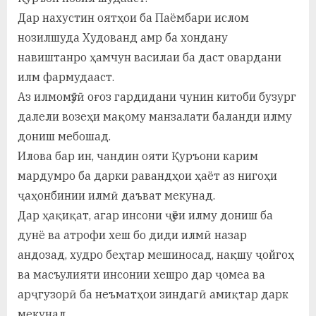
Дар нахустин оятҳои ба Паёмбари ислом
нозилшуда Худованд амр ба хондану
навиштанро ҳамчун василаи ба даст овардани
илм фармудааст.
Аз илмомӯзӣ оғоз гардидани чунин китоби бузург
далели возеҳи мақому манзалати баланди илму
дониш мебошад.
Илова бар ин, чандин ояти Қуръони карим
мардумро ба дарки равандҳои ҳаёт аз нигоҳи
ҷаҳонбинии илмӣ даъват мекунад.
Дар ҳақиқат, агар инсони ҷӯёи илму дониш ба
дунё ва атрофи хеш бо диди илмӣ назар
андозад, худро беҳтар мешиносад, нақшу ҷойгоҳ
ва масъулияти инсонии хешро дар ҷомеа ва
арҷгузорӣ ба неъматҳои зиндагӣ амиқтар дарк
мекунад.