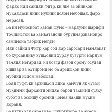
а
фардо иди сайиди Фитр, ки яке аз ойинҳои
муқаддаси дини мубини ислом мебошад, фаро
н
мерасад.
о
Ба ин муносибат ҳамаи шумо – мардуми шарифи
м
Тоҷикистон ва ҳамватанони бурунмарзиамонро
самимона табрик мегӯям.
и
Иди сайиди Фитр ҳар сол дар саросари мамлакат
Н
бо хурсандиву хушҳолии хурду бузурги мардум
о
таҷлил мегардад, ки бозгӯи фазои орому осудаи
с
кишвар ва эҳтироми мо ба арзишҳои дини
мубини ислом мебошад.
и
Бояд гуфт, ки арзишҳои динӣ ҳамчун як ҷузъи
р
муҳимми фарҳанги миллӣ барои таҳкими сулҳу
и
субот ва осоишу оромии ҷомеа нақши муҳим
доранд.
Х
Ба иттиҳоду сарҷамъӣ, шукргузорӣ ва анҷом