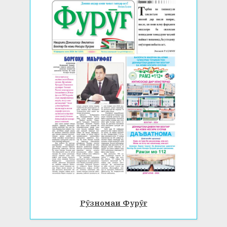
Рӯзномаи Фурӯғ