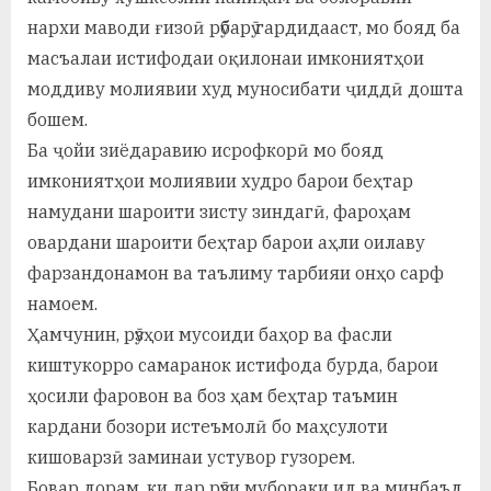
нархи маводи ғизоӣ рӯбарӯ гардидааст, мо бояд ба
масъалаи истифодаи оқилонаи имкониятҳои
моддиву молиявии худ муносибати ҷиддӣ дошта
бошем.
Ба ҷойи зиёдаравию исрофкорӣ мо бояд
имкониятҳои молиявии худро барои беҳтар
намудани шароити зисту зиндагӣ, фароҳам
овардани шароити беҳтар барои аҳли оилаву
фарзандонамон ва таълиму тарбияи онҳо сарф
намоем.
Ҳамчунин, рӯзҳои мусоиди баҳор ва фасли
киштукорро самаранок истифода бурда, барои
ҳосили фаровон ва боз ҳам беҳтар таъмин
кардани бозори истеъмолӣ бо маҳсулоти
кишоварзӣ заминаи устувор гузорем.
Бовар дорам, ки дар рӯзи мубораки ид ва минбаъд