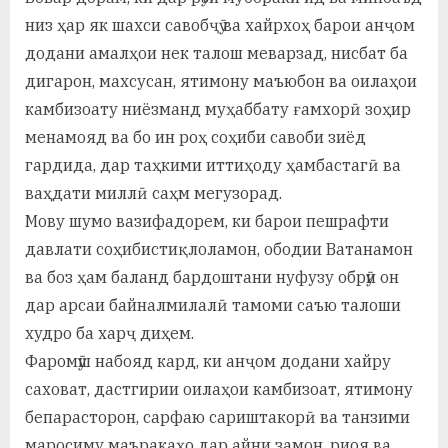
низ ҳар як шахси савобҷӯ ва хайрхоҳ барои анҷом
додани амалҳои нек талош меварзад, нисбат ба
дигарон, махсусан, ятимону маъюбон ва оилаҳои
камбизоату ниёзманд муҳаббату ғамхорӣ зоҳир
менамояд ва бо ин роҳ соҳиби савоби зиёд
гардида, дар таҳкими иттиҳоду ҳамбастагӣ ва
ваҳдати миллӣ саҳм мегузорад.
Мову шумо вазифадорем, ки барои пешрафти
давлати соҳибистиқлоламон, ободии Ватанамон
ва боз ҳам баланд бардоштани нуфузу обрӯи он
дар арсаи байналмилалӣ тамоми саъю талоши
худро ба харҷ диҳем.
Фаромӯш набояд кард, ки анҷом додани хайру
саховат, дастгирии оилаҳои камбизоат, ятимону
бепарасторон, сарфаю сариштакорӣ ва танзими
маросиму маъракаҳо дар айни замон, риоя ва