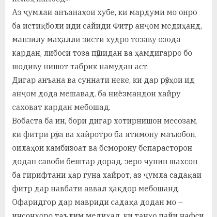
Аз ҷумлаи анъанаҳои хубе, ки мардуми мо онро
ба истиқболи иди сайиди Фитр анҷом медиҳанд,
манзилу маҳалли зисти худро тозаву озода
кардан, либоси тоза пӯшидан ва ҳамдигарро бо
шодиву нишот табрик намудан аст.
Дигар анъана ва суннати неке, ки дар рӯзҳои ид
анҷом дода мешавад, ба ниёзмандон хайру
саховат кардан мебошад.
Вобаста ба ин, бори дигар хотирнишон месозам,
ки фитри рӯза ва хайротро ба ятимону маъюбон,
оилаҳои камбизоат ва беморону бепарасторон
додан савоби бештар дорад, зеро чунин шахсон
ба гирифтани ҳар гуна хайрот, аз ҷумла садақаи
фитр дар навбати аввал ҳақдор мебошанд.
Офаридгор дар мавриди садақа додан мо –
инсонҳоро таълим медиҳад, ки танҳо пайи нафси