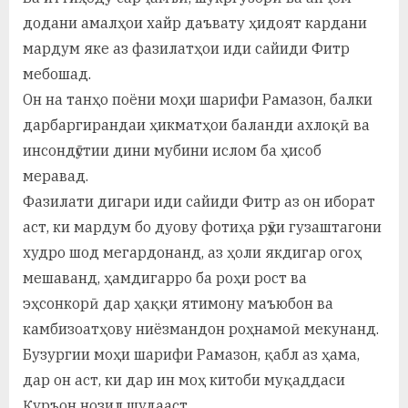
у
додани амалҳои хайр даъвату ҳидоят кардани
с
мардум яке аз фазилатҳои иди сайиди Фитр
р
мебошад.
Он на танҳо поёни моҳи шарифи Рамазон, балки
а
дарбаргирандаи ҳикматҳои баланди ахлоқӣ ва
в
инсондӯстии дини мубини ислом ба ҳисоб
меравад.
Фазилати дигари иди сайиди Фитр аз он иборат
аст, ки мардум бо дуову фотиҳа рӯҳи гузаштагони
худро шод мегардонанд, аз ҳоли якдигар огоҳ
мешаванд, ҳамдигарро ба роҳи рост ва
эҳсонкорӣ дар ҳаққи ятимону маъюбон ва
камбизоатҳову ниёзмандон роҳнамоӣ мекунанд.
Бузургии моҳи шарифи Рамазон, қабл аз ҳама,
дар он аст, ки дар ин моҳ китоби муқаддаси
Қуръон нозил шудааст.