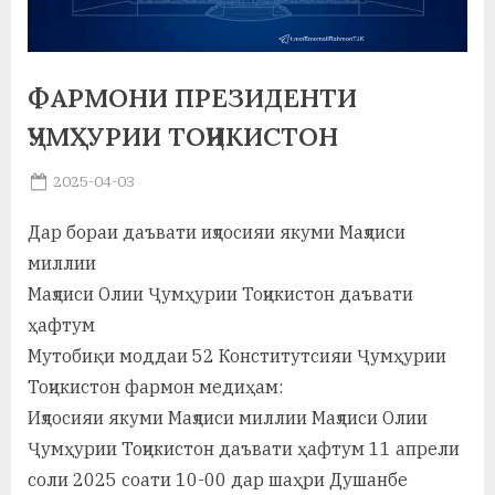
а
н
ФАРМОНИ ПРЕЗИДЕНТИ
о
ҶУМҲУРИИ ТОҶИКИСТОН
м
Posted
2025-04-03
и
By
on
saidov
Н
Дар бораи даъвати иҷлосияи якуми Маҷлиси
миллии
о
Маҷлиси Олии Ҷумҳурии Тоҷикистон даъвати
с
ҳафтум
и
Мутобиқи моддаи 52 Конститутсияи Ҷумҳурии
р
Тоҷикистон фармон медиҳам:
Иҷлосияи якуми Маҷлиси миллии Маҷлиси Олии
и
Ҷумҳурии Тоҷикистон даъвати ҳафтум 11 апрели
Х
соли 2025 соати 10-00 дар шаҳри Душанбе