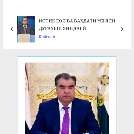
s
o
P
s
o
t
ИСТИҚЛОЛ ВА ВАҲДАТИ МИЛЛӢ –
s
:
ДУРАХШИ ЗИНДАГӢ
prev
next
t
Бойгонӣ
: