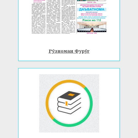
Рӯзномаи Фурӯғ