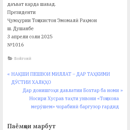
у
даъват карда шавад.
Президенти
с
Ҷумҳурии Тоҷикистон Эмомалӣ Раҳмон
р
ш. Душанбе
а
3 апрели соли 2025
в
№1016
Бойгонӣ
Навигация
P
НАҚШИ ПЕШВОИ МИЛЛАТ – ДАР ТАҲКИМИ
r
ДӮСТИИ ХАЛҚҲО
по
e
N
Дар донишгоҳи давлатии Бохтар ба номи
записям
v
e
Носири Хусрав таҳти унвони «Тоҷикона
i
x
мерӯшем» чорабинӣ баргузор гардид
o
t
u
P
Паёмҳои марбут