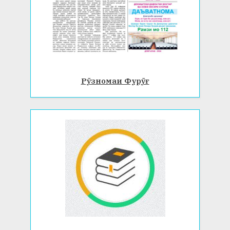
Рӯзномаи Фурӯғ