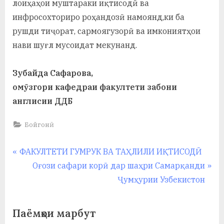
лоиҳаҳои муштараки иқтисодӣ ва
инфросохториро роҳандозӣ намоянд,ки ба
рушди тиҷорат, сармоягузорӣ ва имкониятҳои
нави шуғл мусоидат мекунанд.
Зубайда Сафарова,
омӯзгори кафедраи факултети забони
англисии ДДБ
Бойгонӣ
Навигация
P
ФАКУЛТЕТИ ГУМРУК ВА ТАҲЛИЛИ ИҚТИСОДӢ
r
N
Оғози сафари корӣ дар шаҳри Самарқанди
по
e
e
Ҷумҳурии Узбекистон
записям
v
x
i
t
Паёмҳои марбут
o
P