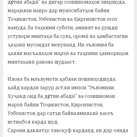
дӯстии абадӣ” ва дигар созишномаҳои зикршуда,
марҳилаи навро дар муносибатҳои байни
Тоҷикистон, Узбекистон ва Қирғизистон оғоз
намуда, ба таҳкими суботи, амният ва рушди
устувори минтақа ба сулҳ, оромӣ ва ҳамбастагии
ҷаҳонӣ мусоидат мекунанд. Ин эъломия ба
ҳалли масъалаҳои марзӣ ва таҳкими ҳамкориҳои
минтақавӣ равона шудааст.
Илова ба маълумоти қаблан пешниҳодшуда,
қайд кардан зарур аст,ки имзои “Эъломияи
Хуҷанд оид ба дӯстии абадӣ” ва созишномаи
марзӣ байни Тоҷикистон, Қирғизистон,
Ӯзбекистон дар сатҳи байналмилалӣ васеъ
истиқбол карда шуд.
Сарони давлатҳо тавоқуф карданд, ки дар оянда