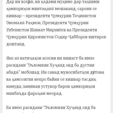
Дар ин вохӯрӣ, ки қадами муҳиме дар таҳкими
у
ҳамкориҳои минтақавӣ мешаванд, сарони се
с
кишвар – президенти Ҷумҳурии Тоҷикистон
р
Эмомалӣ Раҳмон, Президенти Ҷумҳурии
а
Узбекистон Шавкат Мирзиёев ва Президенти
Ҷумҳурии Қирғизистон Содир Ҷабборов иштирок
в
доштанд.
Яке аз натиҷаҳои асосии ин нишаст ба имзо
расидани “Эъломияи Хуҷанд оид ба дустии
абадӣ” мебошад. Ин санад муносибатҳои дӯстона
ва ҳамсоягии некро байни се кишвар тасдиқ
намуда, заминаи устувор барои ҳамкориҳои
минбаъда фароҳам меорад.
Ба имзо расидани “Эъломияи Хуҷанд оид ба