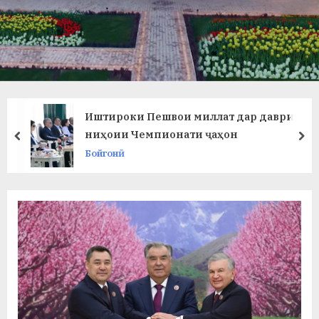
в
л
а
т
и
Иштироки Пешвои миллат дар даври
и
ниҳоии Чемпионати ҷаҳон
prev
ne
Бойгонӣ
Б
о
х
т
а
р
б