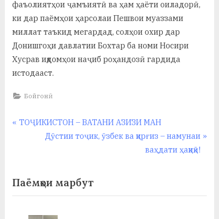
у
фаъолиятҳои ҷамъиятӣ ва ҳам ҳаёти оиладорӣ,
ки дар паёмҳои ҳарсолаи Пешвои муаззами
с
миллат таъкид мегардад, солҳои охир дар
р
Донишгоҳи давлатии Бохтар ба номи Носири
а
Хусрав иқдомҳои наҷиб роҳандозӣ гардида
истодааст.
в
Бойгонӣ
Навигация
P
ТОҶИКИСТОН – ВАТАНИ АЗИЗИ МАН
r
N
Дӯстии тоҷик, ӯзбек ва қирғиз – намунаи
по
e
e
ваҳдати ҳақиқӣ!
записям
v
x
i
t
Паёмҳои марбут
o
P
u
o
s
s