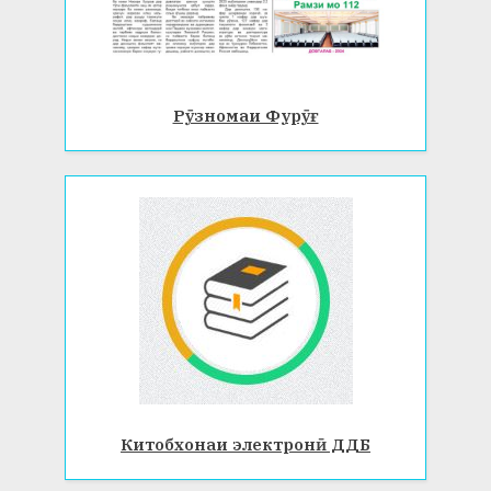
Рӯзномаи Фурӯғ
Китобхонаи электронӣ ДДБ