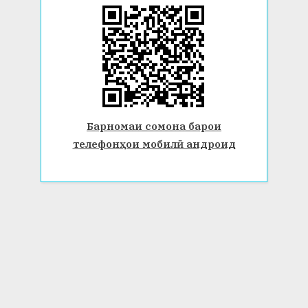
Барномаи сомона барои
телефонҳои мобилӣ андроид
© 2026 Донишгоҳи давлатии Бохтар ба номи Носири Хусрав.
Ҳамаи ҳуқуқ маҳфуз аст. www.btsu.tj