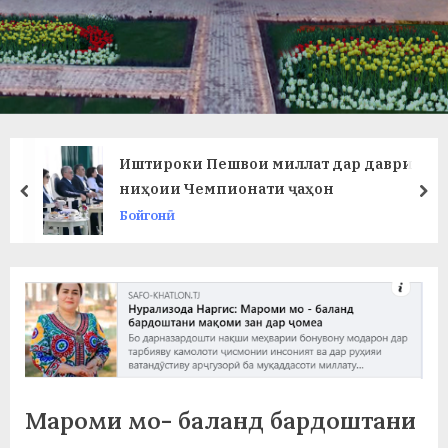
в
л
а
т
и
Иштироки Пешвои миллат дар даври
и
ниҳоии Чемпионати ҷаҳон
prev
ne
Бойгонӣ
Б
о
х
т
а
р
Мароми мо- баланд бардоштани
б