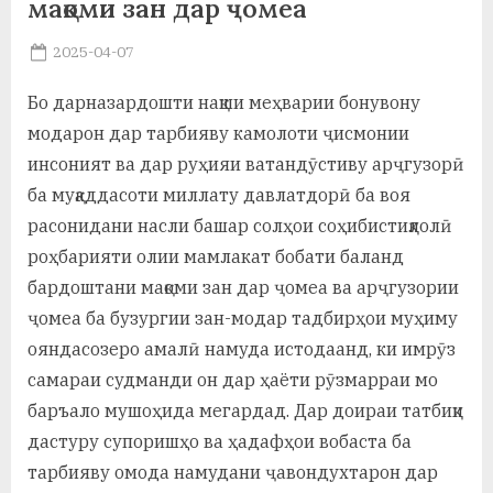
мақоми зан дар ҷомеа
а
Posted
2025-04-07
н
By
on
saidov
Бо дарназардошти нақши меҳварии бонувону
о
модарон дар тарбияву камолоти ҷисмонии
м
инсоният ва дар руҳияи ватандӯстиву арҷгузорӣ
и
ба муқаддасоти миллату давлатдорӣ ба воя
Н
расонидани насли башар солҳои соҳибистиқлолӣ
роҳбарияти олии мамлакат бобати баланд
о
бардоштани мақоми зан дар ҷомеа ва арҷгузории
с
ҷомеа ба бузургии зан-модар тадбирҳои муҳиму
и
ояндасозеро амалӣ намуда истодаанд, ки имрӯз
самараи судманди он дар ҳаёти рӯзмарраи мо
р
баръало мушоҳида мегардад. Дар доираи татбиқи
и
дастуру супоришҳо ва ҳадафҳои вобаста ба
Х
тарбияву омода намудани ҷавондухтарон дар