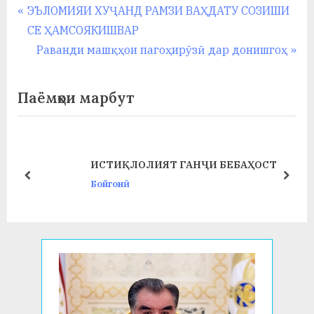
Навигация
P
ЭЪЛОМИЯИ ХУҶАНД РАМЗИ ВАҲДАТУ СОЗИШИ
r
СЕ ҲАМСОЯКИШВАР
по
e
N
Раванди машқҳои пагоҳирӯзӣ дар донишгоҳ
записям
v
e
i
x
Паёмҳои марбут
o
t
u
P
s
o
БАРГУЗОРИИ КОН
 ГАНҶИ БЕБАҲОСТ
P
s
ИФТИТОҲИИ ТАҶР
prev
next
o
t
ИСТЕҲСОЛӢ ДАР ФА
Бойгонӣ
s
:
ВА БИОЛОГИЯ
t
: