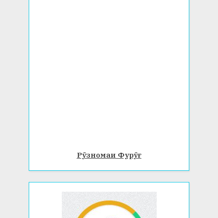
Рӯзномаи Фурӯғ