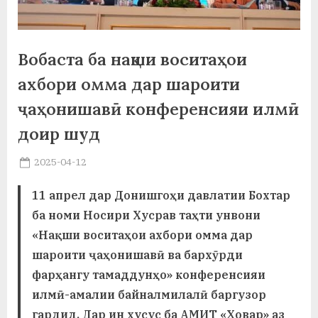
а
н
Вобаста ба нақши воситаҳои
о
ахбори омма дар шароити
м
ҷаҳонишавӣ конференсияи илмӣ
и
доир шуд
Н
Posted
2025-04-12
о
By
on
saidov
11 апрел дар Донишгоҳи давлатии Бохтар
с
ба номи Носири Хусрав таҳти унвони
и
«Нақши воситаҳои ахбори омма дар
р
шароити ҷаҳонишавӣ ва бархӯрди
и
фарҳангу тамаддунҳо» конференсияи
илмӣ-амалии байналмилалӣ баргузор
Х
гардид. Дар ин хусус ба АМИТ «Ховар» аз