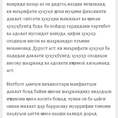
мавриди назар аз он дидгоҳ наздик мешаванд,
ки маърифати ҳуқуқӣ ҷузъи муҳими фаъолияти
давлат, сиёсати ҳуқуқии мамлакат ва ҷомеаи
ҳуқуқбунёд буда, ба пойдор гардидани тартибот
ва адолат мусоидат намуда, ҳифзи ҳуқуқу
озодиҳои инсон ва шаҳрвандро таъмин
менамоянд. Дуруст аст, ки маърифати ҳуқуқӣ ба
падидаи давлати ҳуқуқбунёд, ҳуқуқу озодиҳои
инсону шаҳрванд ва адолати иҷтимоӣ алоқаманд
аст.
Матбуот ҳамчун инъикосгари манфиатҳои
давлат бояд байни ҷомеаи шаҳрвандиву ниҳодҳои
иҷтимоии ҷомеа восита бошад, чунки он ба ҳайси
оинаи миллат дар баррасиву муаррифии тамоми
паҳлуҳои ҳаёти ҷомеа нақши калидӣ дорад.