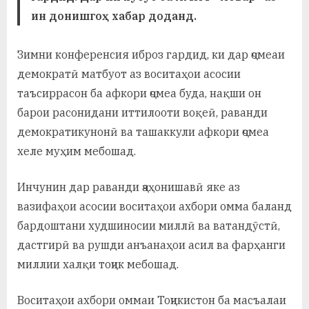
у
ин донишгоҳ хабар доданд.
с
Зимни конференсия иброз гардид, ки дар ҷомеаи
р
демократӣ матбуот аз воситаҳои асосии
а
таъсиррасон ба афкори ҷомеа буда, нақши он
в
барои расонидани иттилооти воқеӣ, раванди
демократикунонӣ ва ташаккули афкори ҷомеа
хеле муҳим мебошад.
Инчунин дар раванди ҷаҳонишавӣ яке аз
вазифаҳои асосии воситаҳои ахбори омма баланд
бардоштани худшиносии миллӣ ва ватандӯстӣ,
дастгирӣ ва рушди анъанаҳои асил ва фарҳанги
миллии халқи тоҷик мебошад.
Воситаҳои ахбори оммаи Тоҷикистон ба масъалаи