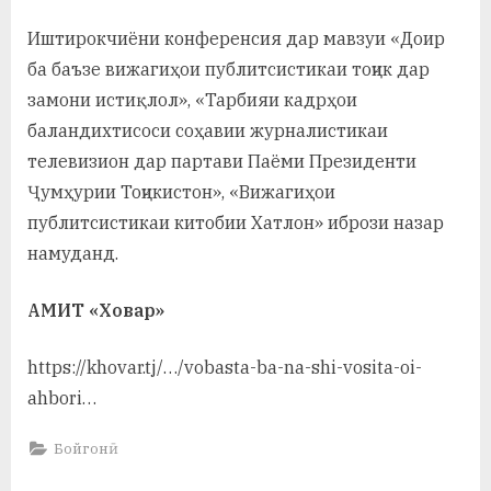
Иштирокчиёни конференсия дар мавзуи «Доир
ба баъзе вижагиҳои публитсистикаи тоҷик дар
замони истиқлол», «Тарбияи кадрҳои
баландихтисоси соҳавии журналистикаи
телевизион дар партави Паёми Президенти
Ҷумҳурии Тоҷикистон», «Вижагиҳои
публитсистикаи китобии Хатлон» ибрози назар
намуданд.
АМИТ «Ховар»
https://khovar.tj/…/vobasta-ba-na-shi-vosita-oi-
ahbori…
Бойгонӣ