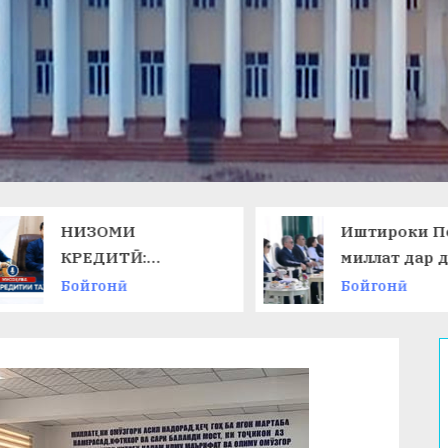
НИЗОМИ
Иштироки П
КРЕДИТӢ:
миллат дар 
ТАЛАБОТИ ЗАМОН
ниҳоии
Бойгонӣ
Бойгонӣ
ВА ИМКОНОТИ
Чемпионати
НАВ