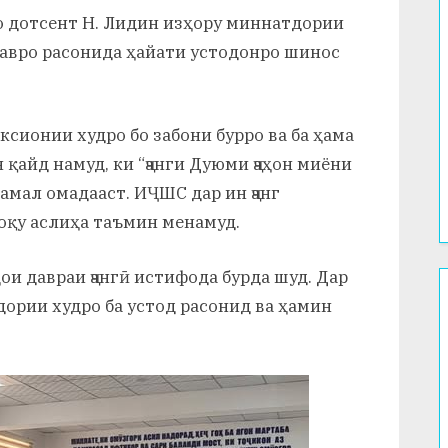
о дотсент Н. Лидин изҳору миннатдории
равро расонида ҳайати устодонро шинос
ксионии худро бо забони бурро ва ба ҳама
қайд намуд, ки “ҷанги Дуюми ҷаҳон миёни
амал омадааст. ИҶШС дар ин ҷанг
роқу аслиҳа таъмин менамуд.
ҳои давраи ҷангӣ истифода бурда шуд. Дар
ории худро ба устод расонид ва ҳамин