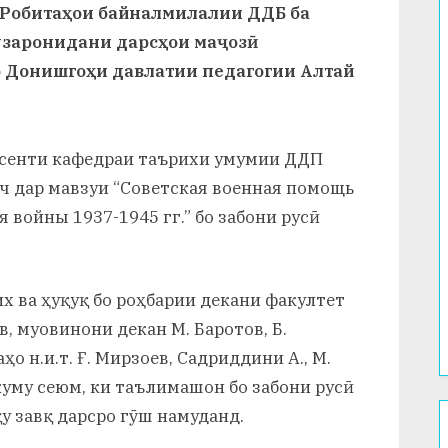
Робитаҳои байналмилалии ДДБ ба
узаронидани дарсҳои маҷозӣ
о Донишгоҳи давлатии педагогии Алтай
дотсенти кафедраи таърихи умумии ДДП
 дар мавзуи “Советская военная помощь
 войны 1937-1945 гг.” бо забони русӣ
х ва ҳуқуқ бо роҳбарии декани факултет
в, муовинони декан М. Баротов, Б.
 н.и.т. Ғ. Мирзоев, Садриддини А., М.
куму сеюм, ки таълимашон бо забони русӣ
 завқ дарсро гӯш намуданд.