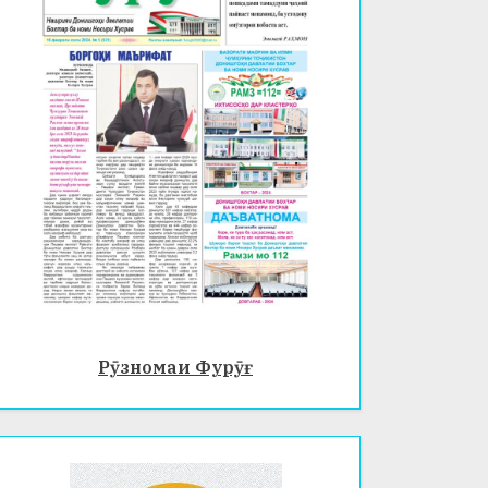
Рӯзномаи Фурӯғ