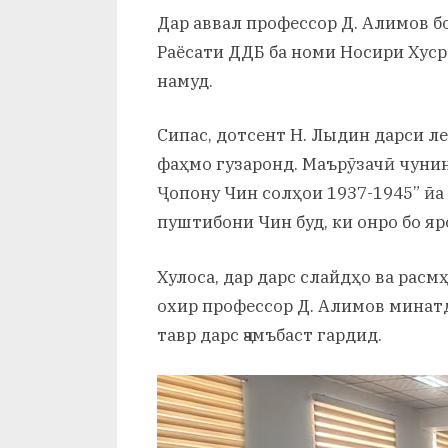
Дар аввал профессор Д. Алимов б
Раёсати ДДБ ба номи Носири Хус
намуд.
Сипас, дотсент Н. Лыдин дарси ле
фаҳмо гузаронд. Маърӯзачӣ чунин 
Ҷопону Чин солҳои 1937-1945” ӣа 
пуштибони Чин буд, ки онро бо я
Хулоса, дар дарс слайдҳо ва расм
охир профессор Д. Алимов минатд
тавр дарс ҷамъбаст гардид.