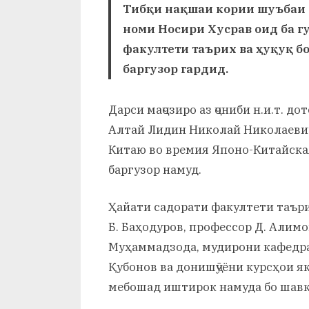
и
Тибқи нақшаи кории шуъбаи 
номи Носири Хусрав оид ба г
Х
факултети таърих ва ҳуқуқ б
у
баргузор гардид.
с
Дарси маҷозиро аз ҷониби н.и.т. 
р
Алтай Лидин Николай Николаевич
а
Китаю во времия Японо-Китайская
в
баргузор намуд.
Ҳайати садорати факултети таъри
Б. Баҳодуров, профессор Д. Алимо
Муҳаммадзода, мудирони кафедраҳо
Қубонов ва донишҷӯёни курсҳои я
мебошад иштирок намуда бо шавқу