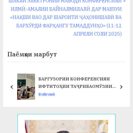
записям
N
v
ШАКЛИ ЭЛЕКТРОНИИ МАВОДИ КОНФЕРЕНСИЯИ
e
i
ИЛМӢ-АМАЛИИ БАЙНАЛМИЛАЛӢ ДАР МАВЗУИ
x
o
«НАҚШИ ВАО ДАР ШАРОИТИ ҶАҲОНИШАВӢ ВА
t
u
БАРХӮРДИ ФАРҲАНГУ ТАМАДДУНҲО» (11-12
P
s
АПРЕЛИ СОЛИ 2025)
o
P
s
o
Паёмҳои марбут
t
s
:
t
:
БАРГУЗОРИИ КОНФЕРЕНСИЯИ
Т
ИФТИТОҲИИ ТАҶРИБАОМӮЗИИ
prev
next
ИСТЕҲСОЛӢ ДАР ФАКУЛТЕТИ ХИМИЯ
Бойгонӣ
ВА БИОЛОГИЯ