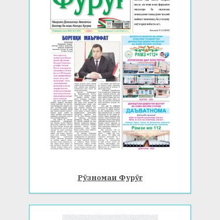
Рӯзномаи Фурӯғ