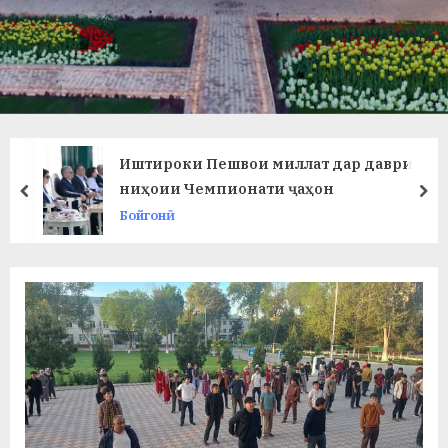
в
л
а
т
и
Иштироки Пешвои миллат дар даври
и
ниҳоии Чемпионати ҷаҳон
prev
ne
Бойгонӣ
Б
о
х
т
а
р
б