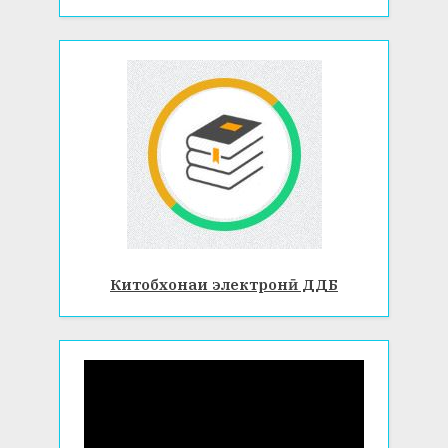
Китобхонаи электронӣ ДДБ