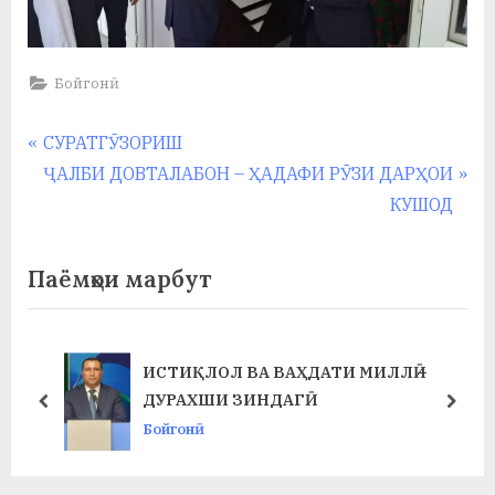
Бойгонӣ
Навигация
P
СУРАТГӮЗОРИШ
r
N
ҶАЛБИ ДОВТАЛАБОН – ҲАДАФИ РӮЗИ ДАРҲОИ
по
e
e
КУШОД
записям
v
x
i
t
Паёмҳои марбут
o
P
u
o
s
s
ИСТИҚЛОЛ ВА ВАҲДАТИ МИЛЛӢ –
P
t
ДУРАХШИ ЗИНДАГӢ
prev
next
o
:
Бойгонӣ
s
t