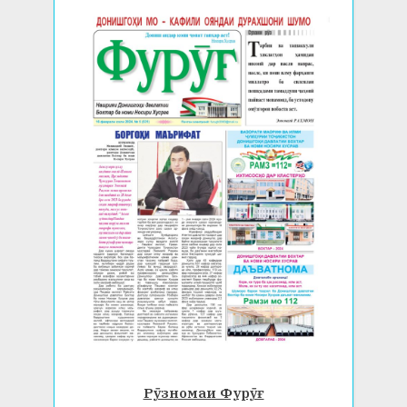
Рӯзномаи Фурӯғ