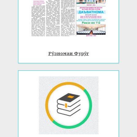
Рӯзномаи Фурӯғ