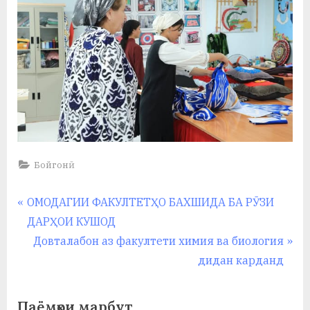
Бойгонӣ
Навигация
P
ОМОДАГИИ ФАКУЛТЕТҲО БАХШИДА БА РӮЗИ
r
ДАРҲОИ КУШОД
по
e
N
Довталабон аз факултети химия ва биология
записям
v
e
дидан карданд
i
x
o
t
Паёмҳои марбут