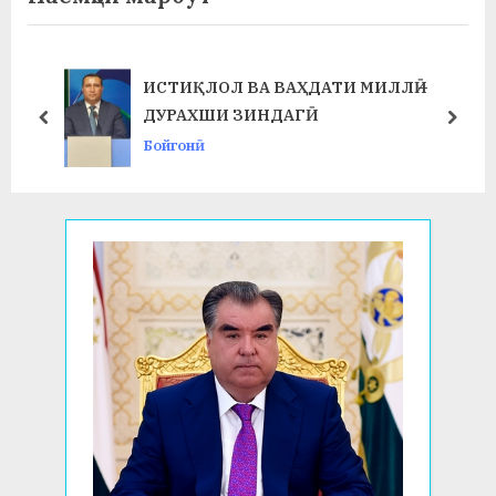
u
P
s
o
P
s
ИСТИҚЛОЛ ВА ВАҲДАТИ МИЛЛӢ –
o
t
ДУРАХШИ ЗИНДАГӢ
prev
next
s
:
Бойгонӣ
t
: