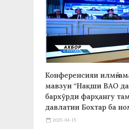
р
б
а
н
о
м
и
Конференсияи илмӣ-ам
Н
мавзуи “Нақши ВАО да
о
бархӯрди фарҳангу та
с
давлатии Бохтар ба н
и
Posted
2025-04-15
р
By
on
saidov