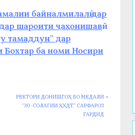
амалии байналмилалӣ дар
дар шароити ҷаҳонишавӣ
гу тамаддун” дар
 Бохтар ба номи Носири
N
РЕКТОРИ ДОНИШГОҲ БО МЕДАЛИ
e
“30 -СОЛАГИИ ҲХДТ” САРФАРОЗ
x
ГАРДИД
t
P