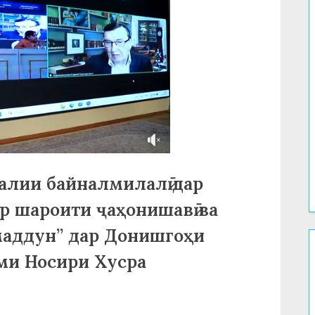
алии байналмилалӣ дар
р шароити ҷаҳонишавӣ ва
маддун” дар Донишгоҳи
оми Носири Хусра