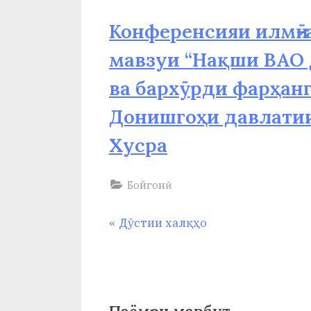
и
Конференсияи илмӣ-
Х
мавзуи “Нақши ВАО 
у
ва бархӯрди фарҳан
с
р
Донишгоҳи давлатии
а
Хусра
в
Бойгонӣ
Навигация
P
Дӯстии халқҳо
r
по
e
v
записям
i