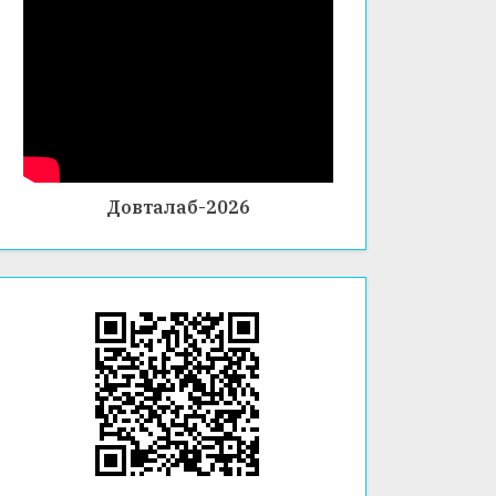
ФАКУЛ
ТЕТИ
ХИМИ
Я ВА
БИОЛО
ГИЯ
Довталаб-2026