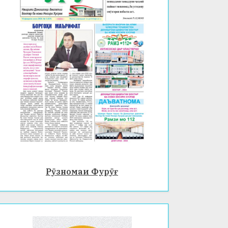
Рӯзномаи Фурӯғ