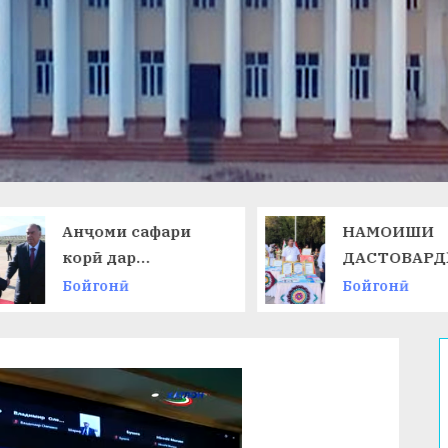
Анҷоми сафари
НАМОИШИ
корӣ дар
ДАСТОВАРД
Ҷумҳурии
ОМӮЗГОРОН
Бойгонӣ
Бойгонӣ
Қирғизистон