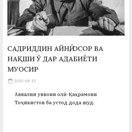
а
н
о
м
САДРИДДИН АЙНӢ, ОСОР ВА
и
НАҚШИ Ӯ ДАР АДАБИЁТИ
Н
МУОСИР
о
Posted
2025-04-15
с
By
on
saidov
и
Аввалин унвони олӣ-Қаҳрамони
Тоҷикистон ба устод дода шуд.
р
и
Х