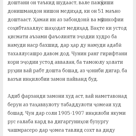
доштани он таъкид шудааст, вале пажӯҳиши
донишмандон нишон медиҳад, ки он 51 маъно
доштааст. Ҳамаи ин аз забондонӣ ва мӯшикофии
соҳибтахаллус шаҳодат медиҳад. Вақте ки устод
қисмати аъзами фаъолияти эҷодии худро ба
намуди наср бахшид, дар ҳар ду намуди адабӣ
тахаллусашро давом дод. Чунин ранг гирифтани
кори эҷодии устод аввалан, ба тамоюлу ҳолати
руҳии вай рабт дошта бошад, аз ҷониби дигар, ба
вазъи инқилобии замон пайванд буд.
Адиб фарзанди замони худ аст, вай наметавонад
берун аз таҳаввулоту табаддулоти ҷомеаи худ
бошад. Чун дар соли 1905-1907 инқилоби якуми
рус ғалаба кард ва дигаргуниҳои бузургу
чашмрасеро дар ҷомеа тавлид сохт ва диду