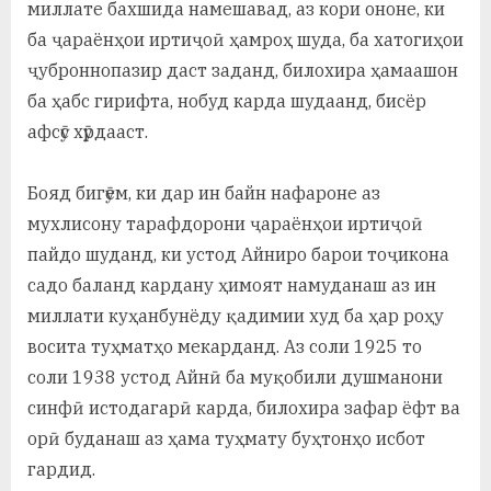
миллате бахшида намешавад, аз кори ононе, ки
ба ҷараёнҳои иртиҷоӣ ҳамроҳ шуда, ба хатогиҳои
ҷуброннопазир даст заданд, билохира ҳамаашон
ба ҳабс гирифта, нобуд карда шудаанд, бисёр
афсӯс хӯрдааст.
Бояд бигӯем, ки дар ин байн нафароне аз
мухлисону тарафдорони ҷараёнҳои иртиҷоӣ
пайдо шуданд, ки устод Айниро барои тоҷикона
садо баланд кардану ҳимоят намуданаш аз ин
миллати куҳанбунёду қадимии худ ба ҳар роҳу
восита туҳматҳо мекарданд. Аз соли 1925 то
соли 1938 устод Айнӣ ба муқобили душманони
синфӣ истодагарӣ карда, билохира зафар ёфт ва
орӣ буданаш аз ҳама туҳмату буҳтонҳо исбот
гардид.