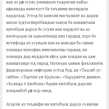
нав аз рӯи усулу равишҳои тадрисии кайҳо
кӯҳнашуда намехост ба таълими шогирдон
пардозад. Устод бо камоли масъулият ва дарки
авзои зудтағйирёбандаи замон ба навиштани
китобҳои дарсӣ бо усули нав пардохт ва аз
натиҷаҳои он қаноатманд низ гардид, зеро бо
истифода аз усулҳои нав ва маводи ба синни
хонанда мувофиқ имконпазир гардид, ки
хонанда дар муддати кӯтоҳ ҳам хондан ва ҳам
навиштанро ёд гирад. Натиҷаи ҳамин фаъолияти
фидокоронаи омӯзгории устод буд, ки «Таҳсиб-ус-
сибён», «Тартил-ул-Қуръон», «Заруриёти диния»,
«Холида ё Қизбола» барин китобҳои дарсии
хонданбоб рӯи кор омад.
Агарчи аз таълифи ин китобҳои дарсӣ солиёни