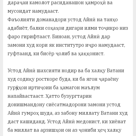
дараҷаи камолот расиданашон ҳамроҳӣ ва
мусоидат намудааст.
Фаъолияти доманадори устод Айнӣ на танҳо
адабиёт, балки соҳаҳои дигари илми тоҷикро низ
фаро гирифтааст. Биноан, устод Айнӣ дар
замони худ кори як институтро иҷро намудааст,
гуфтаанд, ки бисёр ҷолиб ва ҳаққонист.
Устод Айнӣ шахсияти нодир ва ба халқу Ватани
худ содиқу росткоре буда, ки ба ягон ҷараёну
гурӯҳҳои иртиҷоии ба ҳамагон маълум
напайвастааст. Ҳатто бузургтарин
донишмандону сиёсатмадорони замони устод
Айнӣ гумроҳ шуда, аз забону миллату Ватани худ
даст кашиданд. Устод Айнӣ медонист, ки хиёнат
ба миллат ва арзишҳои он аз ҷониби ҳеҷ халқу