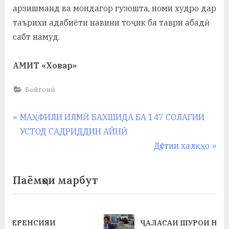
арзишманд ва мондагор гузошта, номи худро дар
таърихи адабиёти навини тоҷик ба таври абадӣ
сабт намуд.
АМИТ «Ховар»
Бойгонӣ
Навигация
P
МАҲФИЛИ ИЛМӢ БАХШИДА БА 147 СОЛАГИИ
r
УСТОД САДРИДДИН АЙНӢ
по
e
N
Дӯстии халқҳо
записям
v
e
i
x
Паёмҳои марбут
o
t
u
P
s
o
ҶАЛАСАИ ШУРОИ НАВБАТИИ