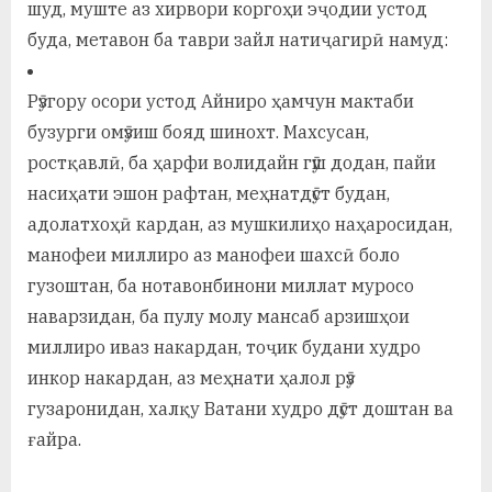
шуд, муште аз хирвори коргоҳи эҷодии устод
буда, метавон ба таври зайл натиҷагирӣ намуд:
Рӯзгору осори устод Айниро ҳамчун мактаби
бузурги омӯзиш бояд шинохт. Махсусан,
ростқавлӣ, ба ҳарфи волидайн гӯш додан, пайи
насиҳати эшон рафтан, меҳнатдӯст будан,
адолатхоҳӣ кардан, аз мушкилиҳо наҳаросидан,
манофеи миллиро аз манофеи шахсӣ боло
гузоштан, ба нотавонбинони миллат муросо
наварзидан, ба пулу молу мансаб арзишҳои
миллиро иваз накардан, тоҷик будани худро
инкор накардан, аз меҳнати ҳалол рӯз
гузаронидан, халқу Ватани худро дӯст доштан ва
ғайра.