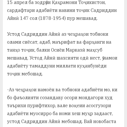
15 апрел ба зодрӯзи Қаҳрамони Тоҷикистон,
у
сардафтари адабиёти навини тоҷик Садриддин
с
Айнӣ 147 сол (1878-1954) пур мешавад.
р
а
Устод Садриддин Айнӣ аз чеҳраҳои тобноки
олами сиёсат, адаб, маърифат ва фарҳанги на
в
танҳо тоҷик, балки Осиёи Марказӣ маҳсуб
мешавад. Устод Айнӣ шахсияти одӣ нест, ӯ намои
адабиёту тамаддуни миллати куҳанбунёди
тоҷик мебошад.
-Аз чеҳраҳои намоён ва тобноки адабиёти мо, ки
бо фаъолияти созандаву осори мондагори худ
таърихи пурифтихор, вале воқеии асосгузори
адабиёти муосирро ба номи хеш муҳр задааст,
устод Садриддин Айнӣ мебошад. Вай новобаста