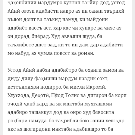
ҷаҳонбинии мардумро куллан тағйир дод, устод
Айнӣ оғози адабиёти навро аз ин санаи таърихӣ
эълон дошт ва таъкид намуд, ки майдони
адабиёт васеъ аст, ҳар кас чи ҳунаре ва чизе аз
он дорад, биёрад. Худ аввалин шуда, ба
таълифоте даст зад, ки то ин дам дар адабиёти
мо набуд, аз ҷумла повест ва роман.
Устод Айнӣ набзи адабиётро ба оҳанги замон ва
диду дилу фаҳмиши мардум наздик сохт,
истеъдодҳои нодирро, ба мисли Икромӣ,
Улуғзода, Деҳотӣ, Пӯлод Толис ва дигарон ба кори
эҷодӣ ҷалб кард ва як мактаби муҳташами
адабиро ташаккул дод ва онро худ бевосита
роҳбарӣ намуда, бо таҷрибаи бою ғании хеш ҳар
яке аз шогирдони мактаби адабиашро то ба