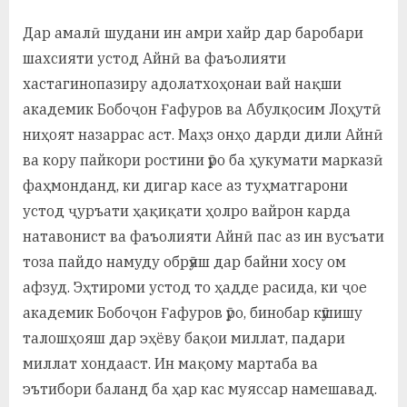
Дар амалӣ шудани ин амри хайр дар баробари
шахсияти устод Айнӣ ва фаъолияти
хастагинопазиру адолатхоҳонаи вай нақши
академик Бобоҷон Ғафуров ва Абулқосим Лоҳутӣ
ниҳоят назаррас аст. Маҳз онҳо дарди дили Айнӣ
ва кору пайкори ростини ӯро ба ҳукумати марказӣ
фаҳмонданд, ки дигар касе аз туҳматгарони
устод ҷуръати ҳақиқати ҳолро вайрон карда
натавонист ва фаъолияти Айнӣ пас аз ин вусъати
тоза пайдо намуду обрӯяш дар байни хосу ом
афзуд. Эҳтироми устод то ҳадде расида, ки ҷое
академик Бобоҷон Ғафуров ӯро, бинобар кӯшишу
талошҳояш дар эҳёву бақои миллат, падари
миллат хондааст. Ин мақому мартаба ва
эътибори баланд ба ҳар кас муяссар намешавад.