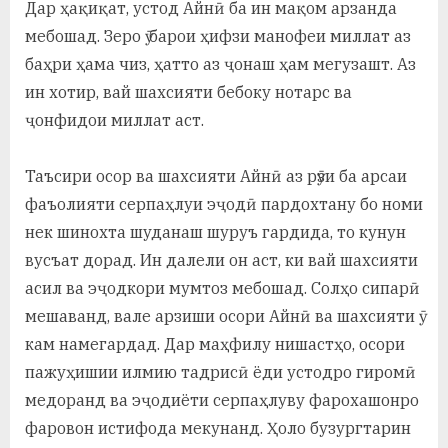
Дар ҳақиқат, устод Айнӣ ба ин мақом арзанда
мебошад. Зеро ӯ барои ҳифзи манофеи миллат аз
баҳри ҳама чиз, ҳатто аз ҷонаш ҳам мегузашт. Аз
ин хотир, вай шахсияти бебоку нотарс ва
ҷонфидои миллат аст.
Таъсири осор ва шахсияти Айнӣ аз рӯзи ба арсаи
фаъолияти серпаҳлуи эҷодӣ пардохтану бо номи
нек шинохта шуданаш шуруъ гардида, то кунун
вусъат дорад. Ин далели он аст, ки вай шахсияти
асил ва эҷодкори мумтоз мебошад. Солҳо сипарӣ
мешаванд, вале арзиши осори Айнӣ ва шахсияти ӯ
кам намегардад. Дар маҳфилу нишастҳо, осори
пажуҳишии илмию тадрисӣ ёди устодро гиромӣ
медоранд ва эҷодиёти серпаҳлуву фарохашонро
фаровон истифода мекунанд. Ҳоло бузургтарин