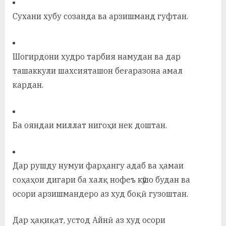
Сухани хубу созанда ва арзишманд гуфтан.
Шогирдони худро тарбия намудан ва дар
ташаккули шахсияташон беғаразона амал
кардан.
Ба ояндаи миллат нигоҳи нек доштан.
Дар рушду нумуи фарҳангу адаб ва ҳамаи
соҳаҳои дигари ба халқ нофеъ кӯшо будан ва
осори арзишмандеро аз худ боқӣ гузоштан.
Дар ҳақиқат, устод Айнӣ аз худ осори