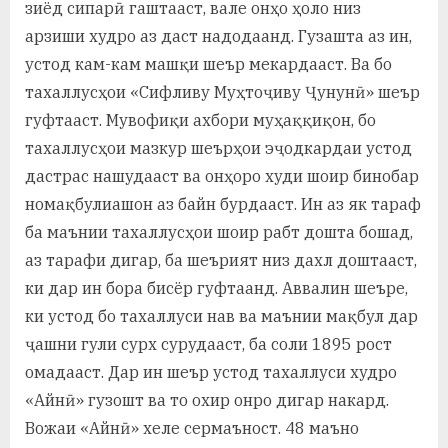
зиёд сипарӣ гаштааст, вале онҳо ҳоло низ
арзиши худро аз даст надодаанд. Гузашта аз ин,
устод кам-кам машқи шеър мекардааст. Ва бо
тахаллусҳои «Сифливу Муҳтоҷиву Ҷунунӣ» шеър
гуфтааст. Мувофиқи ахбори муҳаққиқон, бо
тахаллусҳои мазкур шеърҳои эҷодкардаи устод
дастрас нашудааст ва онҳоро худи шоир бинобар
номақбулиашон аз байн бурдааст. Ин аз як тараф
ба маънии тахаллусҳои шоир рабт дошта бошад,
аз тарафи дигар, ба шеърият низ дахл доштааст,
ки дар ин бора бисёр гуфтаанд. Аввалин шеъре,
ки устод бо тахаллуси нав ва маънии мақбул дар
ҷашни гули сурх сурудааст, ба соли 1895 рост
омадааст. Дар ин шеър устод тахаллуси худро
«Айнӣ» гузошт ва то охир онро дигар накард.
Вожаи «Айнӣ» хеле сермаъност. 48 маъно