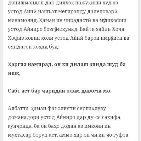
донишмандон дар дилхоҳ пажуҳиши худ аз
устод Айнӣ нашъат мегиранду далеловарӣ
менамоянд. Ҳамаи ин чирадастӣ ва мӯшикофии
устод Айниро бозгӯ мекунад. Байти зайли Хоҷа
Ҳофиз ҳовии ҳоли устод Айнӣ барои имрӯзиён ва
ояндагон хоҳад буд:
Ҳаргиз намирад, он ки дилаш зинда шуд ба
ишқ,
Сабт аст бар ҷаридаи олам давоми мо.
Албатта, ҳамаи фаъолияти серпаҳлуву
доманадори устод Айниро дар ду-се саҳифа
ғунҷонда, ба он баҳо додан аз имкони ин
мухтасар берун аст, аммо ҳар он чи ин ҷо гуфта