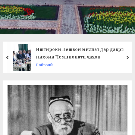
в
л
а
т
и
Иштироки Пешвои миллат дар даври
и
ниҳоии Чемпионати ҷаҳон
prev
ne
Бойгонӣ
Б
о
х
т
а
р
б