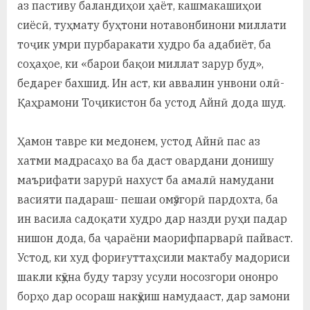
аз пастиву баландиҳои ҳаёт, кашмакашиҳои
сиёсӣ, туҳмату буҳтони нотавонбинони миллати
тоҷик умри пурбаракати худро ба адабиёт, ба
соҳаҳое, ки «барои бақои миллат зарур буд»,
бедареғ бахшид. Ин аст, ки аввалин унвони олӣ-
Қаҳрамони Тоҷикистон ба устод Айнӣ дода шуд.
Ҳамон тавре ки медонем, устод Айнӣ пас аз
хатми мадрасаҳо ва ба даст овардани донишу
маърифати зарурӣ нахуст ба амалӣ намудани
васияти падараш- пешаи омӯзгорӣ пардохта, ба
ин васила садоқати худро дар назди руҳи падар
нишон дода, ба ҷараёни маорифпарварӣ пайваст.
Устод, ки худ фориғуттаҳсили мактабу мадориси
шакли кӯҳна буду тарзу усули носозгори ононро
борҳо дар осораш накӯҳиш намудааст, дар замони