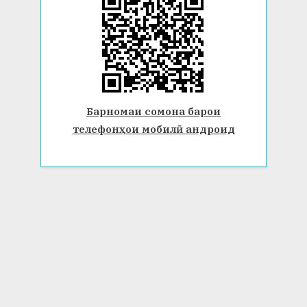
Барномаи сомона барои
телефонҳои мобилӣ андроид
© 2026 Донишгоҳи давлатии Бохтар ба номи Носири Хусрав.
Ҳамаи ҳуқуқ маҳфуз аст. www.btsu.tj