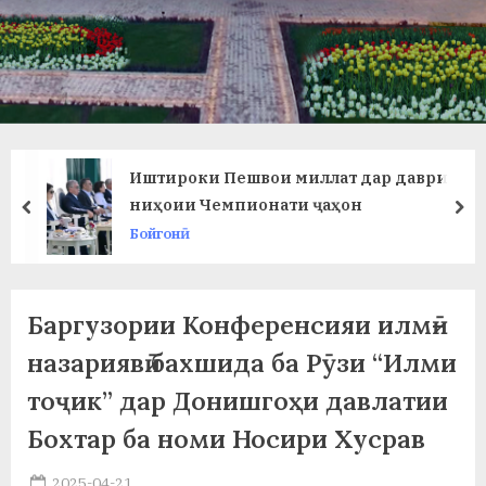
в
л
а
т
и
Иштироки Пешвои миллат дар даври
и
ниҳоии Чемпионати ҷаҳон
prev
ne
Бойгонӣ
Б
о
х
Баргузории Конференсияи илмӣ-
т
назариявӣ бахшида ба Рӯзи “Илми
тоҷик” дар Донишгоҳи давлатии
а
Бохтар ба номи Носири Хусрав
р
б
Posted
2025-04-21