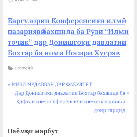
By
on
saidov
а
н
Баргузории Конференсияи илмӣ-
назариявӣ бахшида ба Рӯзи “Илми
о
тоҷик” дар Донишгоҳи давлатии
м
Бохтар ба номи Носири Хусрав
и
Н
Бойгонӣ
о
Навигация
P
МИЗИ МУДАВВАР ДАР ФАКУЛТЕТ
с
r
N
Дар Донишгоҳи давлатии Бохтар бахшида ба
и
по
e
e
Ҳафтаи илм конференсияи илмӣ-назариявӣ
р
записям
v
x
доир гардид
и
i
t
o
P
Х
Паёмҳои марбут
u
o