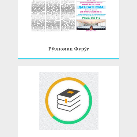
Рӯзномаи Фурӯғ