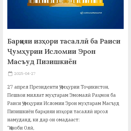
а
н
о
м
Барқияи изҳори тасаллӣ ба Раиси
и
Ҷумҳурии Исломии Эрон
Н
Масъуд Пизишкиён
о
Posted
2025-04-27
By
on
saidov
с
27 апрел Президенти Ҷумҳурии Тоҷикистон,
и
Пешвои миллат муҳтарам Эмомалӣ Раҳмон ба
р
Раиси Ҷумҳурии Исломии Эрон муҳтарам Масъуд
Пизишкиён барқияи изҳори тасаллӣ ирсол
и
намуданд, ки дар он омадааст:
Х
“Ҷаноби Олӣ,