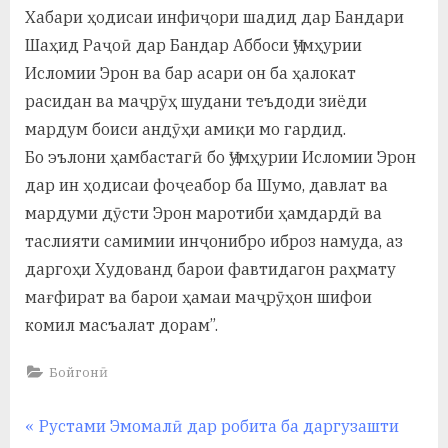
у
Хабари ҳодисаи инфиҷори шадид дар Бандари
с
Шаҳид Раҷоӣ дар Бандар Аббоси Ҷумҳурии
Исломии Эрон ва бар асари он ба ҳалокат
р
расидан ва маҷрӯҳ шудани теъдоди зиёди
а
мардум боиси андӯҳи амиқи мо гардид.
в
Бо эълони ҳамбастагӣ бо Ҷумҳурии Исломии Эрон
дар ин ҳодисаи фоҷеабор ба Шумо, давлат ва
мардуми дӯсти Эрон маротиби ҳамдардӣ ва
таслияти самимии инҷонибро иброз намуда, аз
даргоҳи Худованд барои фавтидагон раҳмату
мағфират ва барои ҳамаи маҷрӯҳон шифои
комил масъалат дорам”.
Бойгонӣ
Навигация
P
Рустами Эмомалӣ дар робита ба даргузашти