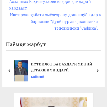
r
Асланшоҳ Раҳматуллоев изҳори ҳамдардӣ
по
e
кардааст
записям
v
N
Иштироки ҳайати омӯзгорону донишҷӯён дар
i
e
барномаи “Дунё пур аз ҷавонист”-и
o
x
телевизиони “Сафина”.
u
t
s
P
Паёмҳои марбут
P
o
o
s
s
t
ИСТИҚЛОЛ ВА ВАҲДАТИ МИЛЛӢ –
t
:
ДУРАХШИ ЗИНДАГӢ
prev
next
:
Бойгонӣ