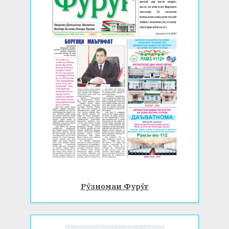
Рӯзномаи Фурӯғ