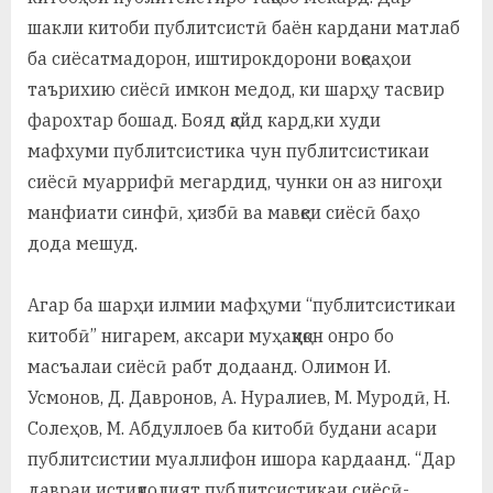
шакли китоби публитсистӣ баён кардани матлаб
ба сиёсатмадорон, иштирокдорони воқеаҳои
таърихию сиёсӣ имкон медод, ки шарҳу тасвир
фарохтар бошад. Бояд қайд кард,ки худи
мафхуми публитсистика чун публитсистикаи
сиёсӣ муаррифӣ мегардид, чунки он аз нигоҳи
манфиати синфӣ, ҳизбӣ ва мавқеи сиёсӣ баҳо
дода мешуд.
Агар ба шарҳи илмии мафҳуми “публитсистикаи
китобӣ” нигарем, аксари муҳаққиқон онро бо
масъалаи сиёсӣ рабт додаанд. Олимон И.
Усмонов, Д. Давронов, А. Нуралиев, М. Муродӣ, Н.
Солеҳов, М. Абдуллоев ба китобӣ будани асари
публитсистии муаллифон ишора кардаанд. “Дар
давраи истиқлолият публитсистикаи сиёсӣ-