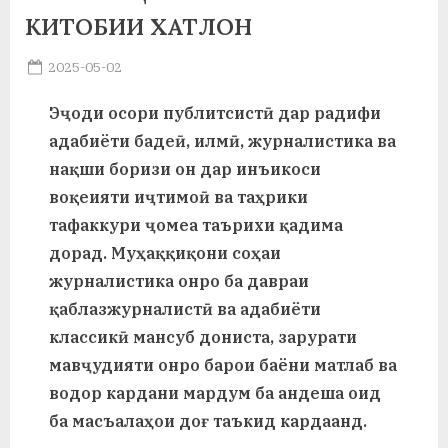
у
КИТОБИИ ХАТЛОН
с
Posted
2025-05-02
р
By
on
saidov
Эҷоди осори публитсистӣ дар радифи
а
адабиёти бадеӣ, илмӣ, журналистика ва
в
нақши боризи он дар инъикоси
воқеияти иҷтимоӣ ва таҳрики
тафаккури ҷомеа таърихи қадима
дорад. Муҳаққиқони соҳаи
журналистика онро ба давраи
қаблазжурналистӣ ва адабиёти
классикӣ мансуб дониста, зарурати
мавҷудияти онро барои баёни матлаб ва
водор кардани мардум ба андеша оид
ба масъалаҳои доғ таъкид кардаанд.