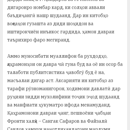
дигаронро номбар кард, ки солҳои аввали
баъдиҷангӣ нашр шудаанд. Дар ин китобҳо
воқеаҳои гузашта аз диди шоҳидон ва
иштирокчиён инъикос гардида, ҳамон давраи
таърихиро фаро мегиранд.
Аммо муносибати муаллифон ба рухдодҳо,
қаҳрамонҳои он давра чӣ гуна буд ва оё ин осор ба
талаботи публитсистика ҷавобгӯ буд ё на,
масъалаи дигар аст. Аксарияти ин китобҳо аз
тарафи рӯзноманигорон, ходимони давлатӣ дар
руҳияи зидди мухолифини тоҷик эҷод шудаанд
ва манфиати ҳукуматро ифода менамуданд.
Қаҳрамонони давраи ҷанг, пешвоёни ҷабҳаи
Фронти халқӣ – Сангак Сафаров ва Файзалӣ
Саидов ҳамчун наҷотдиҳандагони мардуми