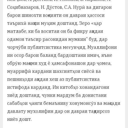
Соҳибназаров, Н. Дӯстов, С.А. Нурӣ ва дигарон
барои шинохти воқеияти он давраи ҳассоси
таърихӣ нақши муҳим доштанд. Зеро «ҳар
матлабе, ки ба воситаи он ба фикру ақидаи
одамон таъсир расонидан мумкин” буд, дар
чорчӯби публитсистика меғунҷид. Муаллифони
ин осор барои баланд бардоштани имиҷ, яъне
обрӯю мақоми худ ё ҳамсафонашон дар ҷомеа,
муаррифӣ кардани шахсиятҳои сиёсӣ ва
пешниҳоди ақидаи хеш аз публитсистика
истифода карданд. Ин китобҳо хонандагони
зиёд доштанд, чунки мардум ба донистани
сабабҳои ҷанги бемаъниву хонумонсӯз ва мақсади
давлату мухолифин дар он давраи тақдирсоз
ниёз дошт.