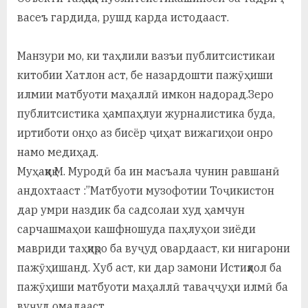
васеъ гардида, рушд карда истодааст.
Манзури мо, ки таҳлили вазъи публитсистикаи
китобии Хатлон аст, бе назардошти пажӯҳиши
илмии матбуоти маҳаллӣ имкон надорад.Зеро
публитсистика ҳампаҳлуи журналистика буда,
иртиботи онҳо аз бисёр ҷиҳат вижагиҳои онро
намо медиҳад.
Муҳаққиқ М. Муродӣ ба ин масъала чунин равшанӣ
андохтааст :”Матбуоти музофотии Тоҷикистон
дар умри наздик ба садсолаи худ ҳамчун
сарчашмаҳои кашфношуда паҳлуҳои зиёди
мавриди таҳқиқро ба вуҷуд овардааст, ки нигарони
пажӯҳишанд. Хуб аст, ки дар замони Истиқлол ба
пажӯҳиши матбуоти маҳаллӣ таваҷҷуҳи илмӣ ба
вуҷуд омадааст.