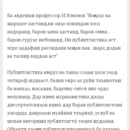
Ба андешаи профессор И.Усмонов “Воқеаҳо ва
шарҳҳое хастанд,ки онҳо хонандаи хоса
надоранд, барои ҳама ҳастанд, барои омма ,
барои гурӯҳе мебошанд. Ин публитсистика аст ,
зеро ҳадафаш расондани воқеаи нав , шарҳ додан
ва тасвир кардан аст”.
Публитсистика имрӯз на танҳо соҳаи хоси эҷод
эътироф шудааст, балки онро аз рӯйи таъиноташ
ба навъҳо, масалан, бадеиву сиёсӣ низ ҷудо
мекунанд. Дар илми журналистика даҳҳо
диссертатсияҳои илмӣ дар бораи публитсистони
алоҳида, давраҳои муайяни таърихӣ, услуб ва
шеваи нигориши публитсистӣ таҳия шудаанд.
Объекти таҳқиқи публитсистикашиносӣ ба тадриҷ