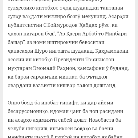
сулҳсозиҳо китобҳое эҷод шуданд,ки тантанаи
сулҳу ваҳдати миллиро бозгӯ мекунанд. Асарҳои
публитсистии С.Боймуродов”Ҳабдаҳ рӯзе, ки
ҷаҳон нигарон буд”, “Аз Қасри Арбоб то Минбари
башар”, аз номи иштирокчии бевоситаи
ҷаласаҳои Шуро нигошта шудаанд. Қаҳрамонони
асосии ин китобҳо Президенти Тоҷикистон
муҳтарам Эмомалӣ Раҳмон, ҳамсафони ӯ буданд,
ки барои сарҷамъии миллат, ба эътидол
овардани вазъияти кишвар талош доштанд.
Онро бояд ба инобат гирифт, ки дар айёми
бесарусомониҳо, идомаи ҷанг ба чоп расидани
ин асарҳо аҳамияти сиёсӣ дошт. Новобаста ба
услуби нигориш, инъикоси воқеаҳо ва баёни
манфиати шахсӣ ё гурӯҳӣ ин китобҳо аз баёни