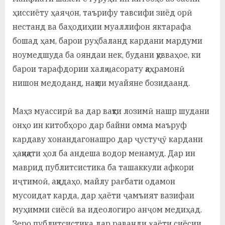
ҳиссиёту ҳаяҷон, таърифу тавсифи зиёд орӣ
нестанд ва баҳодиҳии муаллифон яктарафа
бошад ҳам, барои руҳбаланд кардани мардуми
ноумедшуда ба ояндаи нек, будани қувваҳое, ки
барои тарафдории халқ ҷасорату қаҳрамонӣ
нишон медоданд, нақши муайяне бозидаанд.
Маҳз муассирӣ ва дар вақти лозимӣ нашр шудани
онҳо ин китобҳоро дар байни омма маъруф
кардаву хонандагонашро дар ҷустуҷӯ кардани
ҳақиқати ҳол ба андеша водор менамуд. Дар ин
маврид публитсистика ба ташаккули афкори
иҷтимоӣ, ақидаҳо, майлу рағбати одамон
мусоидат карда, дар ҳаёти ҷамъият вазифаи
муҳимми сиёсӣ ва идеологиро анҷом медиҳад.
Зеро публитсистика дар раванди ҳаёти сиёсии