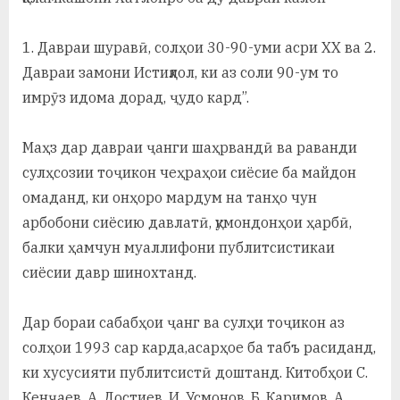
1. Давраи шуравӣ, солҳои 30-90-уми асри ХХ ва 2.
Давраи замони Истиқлол, ки аз соли 90-ум то
имрӯз идома дорад, ҷудо кард”.
Маҳз дар давраи ҷанги шаҳрвандӣ ва раванди
сулҳсозии тоҷикон чеҳраҳои сиёсие ба майдон
омаданд, ки онҳоро мардум на танҳо чун
арбобони сиёсию давлатӣ, қумондонҳои ҳарбӣ,
балки ҳамчун муаллифони публитсистикаи
сиёсии давр шинохтанд.
Дар бораи сабабҳои ҷанг ва сулҳи тоҷикон аз
солҳои 1993 сар карда,асарҳое ба табъ расиданд,
ки хусусияти публитсистӣ доштанд. Китобҳои С.
Кенҷаев, А. Достиев, И. Усмонов, Б. Каримов, А.