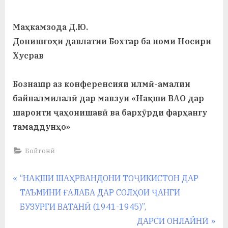
Маҳкамзода Д.Ю.
Донишгоҳи давлатии Бохтар ба номи Носири
Хусрав
Бознашр аз конференсияи илмӣ-амалии
байналмилалӣ дар мавзуи «Нақши ВАО дар
шароити ҷаҳонишавӣ ва бархӯрди фарҳангу
тамаддунҳо»
Бойгонӣ
Навигация
P
“НАҚШИ ШАҲРВАНДОНИ ТОҶИКИСТОН ДАР
r
ТАЪМИНИ ҒАЛАБА ДАР СОЛҲОИ ҶАНГИ
по
e
БУЗУРГИ ВАТАНӢ (1941-1945)”,
записям
v
N
ДАРСИ ОНЛАЙНӢ