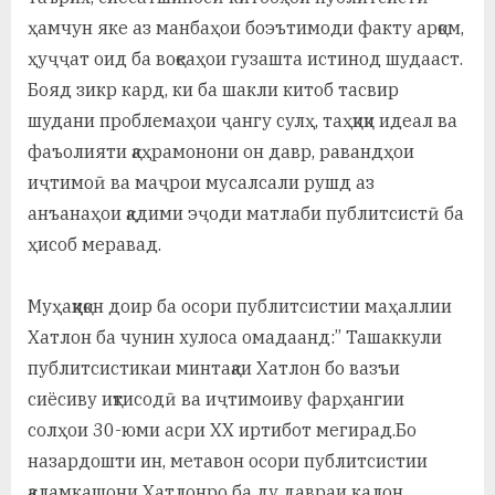
ҳамчун яке аз манбаҳои боэътимоди факту арқом,
ҳуҷҷат оид ба воқеаҳои гузашта истинод шудааст.
Бояд зикр кард, ки ба шакли китоб тасвир
шудани проблемаҳои ҷангу сулҳ, таҳқиқи идеал ва
фаъолияти қаҳрамонони он давр, равандҳои
иҷтимоӣ ва маҷрои мусалсали рушд аз
анъанаҳои қадими эҷоди матлаби публитсистӣ ба
ҳисоб меравад.
Муҳаққиқон доир ба осори публитсистии маҳаллии
Хатлон ба чунин хулоса омадаанд:” Ташаккули
публитсистикаи минтақаи Хатлон бо вазъи
сиёсиву иқтисодӣ ва иҷтимоиву фарҳангии
солҳои 30-юми асри ХХ иртибот мегирад.Бо
назардошти ин, метавон осори публитсистии
қаламкашони Хатлонро ба ду давраи калон