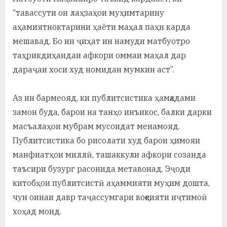
“тавассути он лаҳзаҳои муҳимтарину
аҳамиятноктарини ҳаёти маҳал паҳн карда
мешавад. Бо ин ҷиҳат ин намуди матбуотро
таҳрикдиҳандаи афкори оммаи маҳал дар
дараҷаи хоси худ номидан мумкин аст”.
Аз ин бармеояд, ки публитсистика ҳамқадами
замон буда, барои на танҳо инъикос, балки дарки
масъалаҳои мубрам мусоидат менамояд.
Публитсистика бо рисолати худ барои ҳимояи
манфиатҳои миллӣ, ташаккули афкори созанда
таъсири бузург расонида метавонад. Эҷоди
китобҳои публитсистӣ аҳаммияти муҳим дошта,
чун оинаи давр таҷассумгари воқеияти иҷтимоӣ
хоҳад монд.