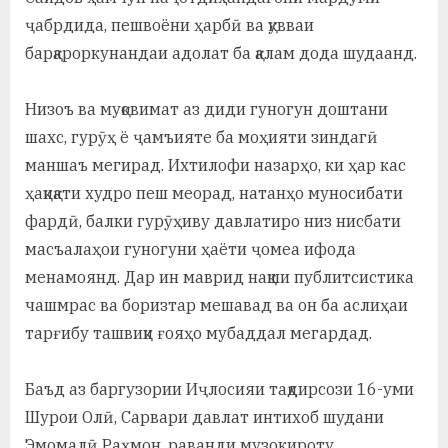
ҷабрдида, пешвоёни ҳарбӣ ва қувваи
барқароркунандаи адолат ба қалам дода шудаанд.
Низоъ ва муқовимат аз диди гуногун доштани
шахс, гурӯҳ ё ҷамъияте ба моҳияти зиндагӣ
маншаъ мегирад. Ихтилофи назарҳо, ки ҳар кас
ҳақиқати худро пеш меорад, натанҳо муносибати
фардӣ, балки гурӯҳиву давлатиро низ нисбати
масъалаҳои гуногуни ҳаёти ҷомеа ифода
менамоянд. Дар ин маврид нақши публитсистика
чашмрас ва боризтар мешавад ва он ба аслиҳаи
тарғибу ташвиқи ғояҳо мубаддал мегардад.
Баъд аз баргузории Иҷлосияи тақдирсози 16-уми
Шурои Олӣ, Сарвари давлат интихоб шудани
Эмомалӣ Раҳмон, раванди музокироту