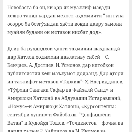
Новобаста ба он, ки ҳар як муаллиф мақсади
хешро талқин кардан мехост, аҳаммияти “ ин гуна
осорро ба бозгӯяндаи ҳаёти воқеии давру замони
муайян будани он метавон нисбат дод».
Доир ба рухдодҳои ҷанги таҳмилии шаҳрвандӣ
дар Хатлон ходимони давлативу сиёсӣ – С.
Кенҷаев, А. Достиев, И. Усмонов дар китобҳои
публитсистии хеш маълумот додаанд. Дар қатори
ин таълифот метавон «Таркиш”- Ҳ. Насриддинов,
«Тӯфони Сангаки Сафар ва Файзалӣ Саид»-и
Амиршоҳи Хатлонӣ ва Абдувалии Истаравшанӣ,
«Номус»-и Амиршоҳи Хатлонӣ, «Қӯрғонтеппа:
сентябри хунин»-и Файзбахш, “Ҷонфидоёни
Ватан”-и Худойқул Тошев, «Тоҷикистон – фоҷиа ва
дарди халқ»-и Ғ. Ҳайдаров ва М. Иномов ва