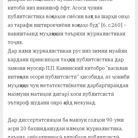
китобӣ низ инкишоф ёфт. Асоси чунин
публитсистика воқеаҳои сиёсии вақт ва шарҳи онҳо
аз тарафи иштирокчиёни воқеаҳо буд” [6, с.260] –
навиштаанд муҳаққиқони таърихи журналистикаи
тоҷик.
Дар илми журналистикаи рус низ зимни муайян
кардани принсипҳои таҳқиқи публитсистика дар
замони муосир П.П. Каминский китобро ”василаи
интиқоли осори публитсистӣ“ ҳисобида, аз ҷониби
муҳаққиқон чун метатексти(матни дарбаргирандаи
мазмуни матнҳои дигар) хоси публитсистӣ
эътироф шудани онро қайд мекунад.
Дар диссертатсияҳои ба мавзуи солҳои 90-уми
асри 20 бахшидашудаи илмҳои журналистика,
таърих, сиёсатшиносӣ китобҳои публитсистӣ