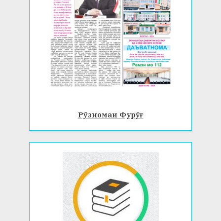
Рӯзномаи Фурӯғ