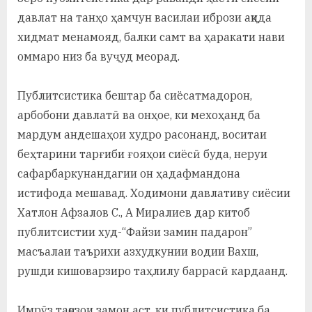
давлат на танҳо ҳамчун василаи ибрози ақида
хидмат менамояд, балки самт ва ҳаракати нави
оммаро низ ба вуҷуд меорад.
Публитсистика бештар ба сиёсатмадорон,
арбобони давлатӣ ва онҳое, ки мехоҳанд ба
мардум андешаҳои худро расонанд, воситаи
беҳтарини тарғиби ғояҳои сиёсӣ буда, неруи
сафарбаркунандагии он ҳадафмандона
истифода мешавад. Ходимони давлативу сиёсии
Хатлон Афзалов С., А Миралиев дар китоб
публитсистии худ-“Файзи замин падарон”
масъалаи таърихи азхудкунии водии Вахш,
рушди кишоварзиро таҳлилу баррасӣ кардаанд.
Имрӯз тақозои замон аст, ки публитсистика ба