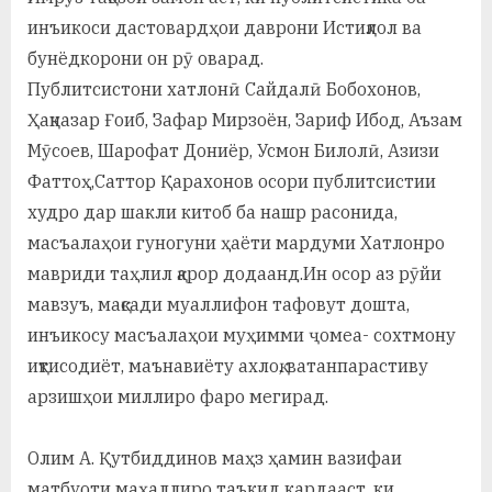
инъикоси дастовардҳои даврони Истиқлол ва
бунёдкорони он рӯ оварад.
Публитсистони хатлонӣ Сайдалӣ Бобохонов,
Ҳақназар Ғоиб, Зафар Мирзоён, Зариф Ибод, Аъзам
Мӯсоев, Шарофат Дониёр, Усмон Билолӣ, Азизи
Фаттоҳ,Саттор Қарахонов осори публитсистии
худро дар шакли китоб ба нашр расонида,
масъалаҳои гуногуни ҳаёти мардуми Хатлонро
мавриди таҳлил қарор додаанд.Ин осор аз рӯйи
мавзуъ, мақсади муаллифон тафовут дошта,
инъикосу масъалаҳои муҳимми ҷомеа- сохтмону
иқтисодиёт, маънавиёту ахлоқ, ватанпарастиву
арзишҳои миллиро фаро мегирад.
Олим А. Қутбиддинов маҳз ҳамин вазифаи
матбуоти маҳаллиро таъкид кардааст, ки