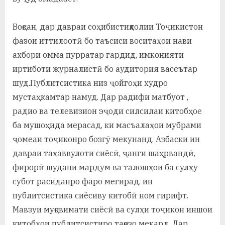
Воқеан, дар давраи соҳибистиқлолии Тоҷикистон
фазои иттилоотӣ бо таъсиси воситаҳои нави
ахбори омма пурратар гардид, имконияти
иртиботи журналистӣ бо аудитория васеътар
шуд.Публитсистика низ ҷойгоҳи худро
мустаҳкамтар намуд. Дар радифи матбуот ,
радио ва телевизион эҷоди силсилаи китобҳое
ба мушоҳида мерасад, ки масъалаҳои мубрами
ҷомеаи тоҷиконро бозгӯ мекунанд. Азбаски ин
давраи таҳаввулоти сиёсӣ, ҷанги шаҳрвандӣ,
фирорӣ шудани мардум ва талошҳои ба сулҳу
субот расиданро фаро мегирад, ин
публитсистика сиёсиву китобӣ ном гирифт.
Мавзуи муқовимати сиёсӣ ва сулҳи тоҷикон иншои
китобҳои публитсистиро тақозо мекард. Дар