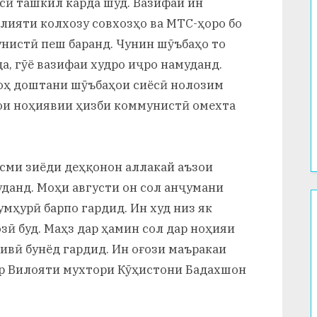
сӣ ташкил карда шуд. Вазифаи ин
олияти колхозу совхозҳо ва МТС-ҳоро бо
нистӣ пеш баранд. Чунин шӯъбаҳо то
а, гӯё вазифаи худро иҷро намуданд.
оҳ доштани шӯъбаҳои сиёсӣ нолозим
ҳои ноҳиявии ҳизби коммунистӣ омехта
исми зиёди деҳқонон аллакай аъзои
данд. Моҳи августи он сол анҷумани
ҳурӣ барпо гардид. Ин худ низ як
зӣ буд. Маҳз дар ҳамин сол дар ноҳияи
ивӣ бунёд гардид. Ин оғози маъракаи
р Вилояти мухтори Кӯҳистони Бадахшон