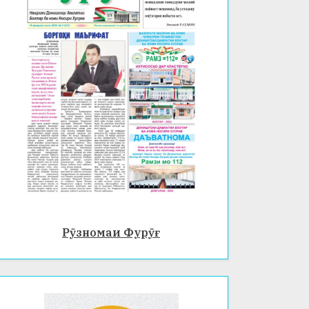
Рӯзномаи Фурӯғ