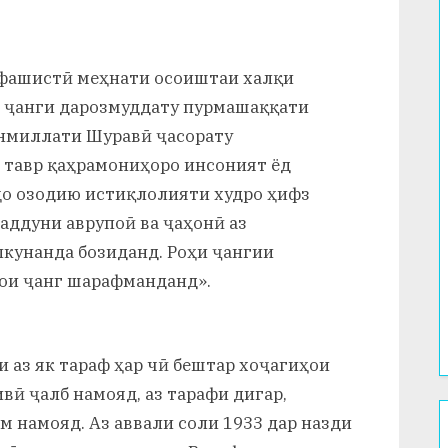
фашистӣ меҳнати осоиштаи халқи
р ҷанги дарозмуддату пурмашаққати
унмиллати Шуравӣ ҷасорату
 тавр қаҳрамониҳоро инсоният ёд
ҳо озодию истиқлолияти худро ҳифз
аддуни аврупоӣ ва ҷаҳонӣ аз
кунанда бозиданд. Роҳи ҷангии
ҳои ҷанг шарафманданд».
и аз як тараф ҳар чӣ бештар хоҷагиҳои
вӣ ҷалб намояд, аз тарафи дигар,
м намояд. Аз аввали соли 1933 дар назди