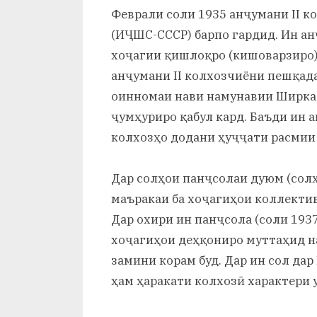
Феврали соли 1935 анҷумани II
(ИҶШС-СССР) барпо гардид. Ин а
хоҷагии қишлоқро (кишоварзиро)
анҷумани II колхозчиёни пешқад
оинномаи нави намунавии Ширкат
ҷумҳуриро қабул кард. Баъди ин 
колхозҳо додани ҳуҷҷати расмии
Дар солҳои панҷсолаи дуюм (солҳ
маъракаи ба хоҷагиҳои коллектив
Дар охири ин панҷсола (соли 193
хоҷагиҳои деҳқониро муттаҳид н
замини корам буд. Дар ин сол д
ҳам ҳаракати колхозӣ характери 