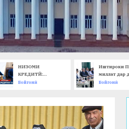
НИЗОМИ
Иштироки П
КРЕДИТӢ:
миллат дар 
ТАЛАБОТИ ЗАМОН
ниҳоии
Бойгонӣ
Бойгонӣ
ВА ИМКОНОТИ
Чемпионати
НАВ