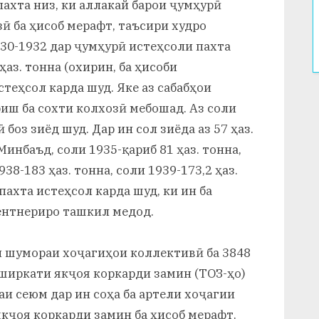
ахта низ, ки аллакай барои ҷумҳурӣ
ӣ ба ҳисоб мерафт, таъсири худро
930-1932 дар ҷумҳурӣ истеҳсоли пахта
ҳаз. тонна (охирин, ба ҳисоби
стеҳсол карда шуд. Яке аз сабабҳои
иш ба сохти колхозӣ мебошад. Аз соли
боз зиёд шуд. Дар ин сол зиёда аз 57 ҳаз.
Минбаъд, соли 1935-қариб 81 ҳаз. тонна,
938-183 ҳаз. тонна, соли 1939-173,2 ҳаз.
 пахта истеҳсол карда шуд, ки ин ба
сентнериро ташкил медод.
н шумораи хоҷагиҳои коллективӣ ба 3848
 ширкати якҷоя коркарди замин (ТОЗ-ҳо)
аи сеюм дар ин соҳа ба артели хоҷагии
кҷоя коркарди замин ба ҳисоб мерафт.