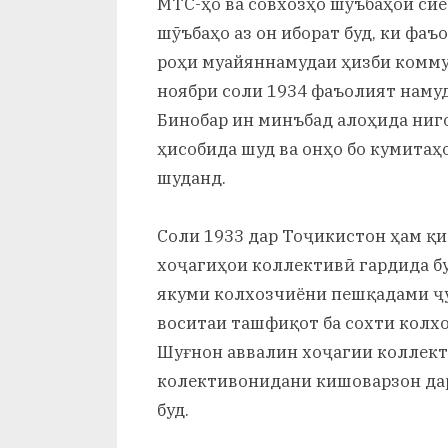
МТС-ҳо ва совхозҳо шӯъбаҳои сиё
шӯъбаҳо аз он иборат буд, ки фаъ
роҳи муайяннамудаи ҳизби комму
ноябри соли 1934 фаъолият намуд
Бинобар ин минъбад алоҳида ниг
ҳисобида шуд ва онҳо бо кумита
шуданд.
Соли 1933 дар Тоҷикистон ҳам қ
хоҷагиҳои коллективӣ гардида бу
якуми колхозчиёни пешқадами ҷум
воситаи ташфиқот ба сохти колхо
Шуғнон аввалин хоҷагии коллект
колективонидани кишоварзон да
буд.