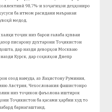
коллективӣ 98,7%-и хоҷагиҳои деҳқониро
 хусуси ба итмом расидани маъракаи
увоҳӣ медод.
 халқи тоҷик низ барои ғалаба қувваи
 ҳазор писарону духтарони Тоҷикистон
адошта, дар назди деворҳои Москваю
 назди Курск, дар соҳилҳои Днепр
он озод намуда, аз Лаҳистону Руминия,
ияю Австрия, Чехословакия фашистонро
рлин низ тоҷикон фаъолона иштирок
дони Тоҷикистон ба қасами ҳарбии худ то
набард барнагаштанд.