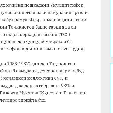
 колхозчиёни пешқадами Умумииттифоқ
нҷуман оинномаи нави намунавии артели
 қабул намуд. Феврал-марти ҳамин соли
ами Тоҷикистон барпо гардид ва он
и якҷоя коркарди замини (ТОЗ)
анҷуман, дар ҷумҳурӣ маъракаи ба
 истифодаи доимии замин оғоз гардид.
ои 1933-1937) ҳам дар Тоҷикистон
ӣ ҷалб намудани деҳқонон дар авҷ буд.
7) хоҷагиҳои коллективӣ 89%-и
амуданд ва дар ихтиёрашон 98%-и
ар Вилояти Мухтори Кӯҳистони Бадахшон
умумиро гирифта буд.