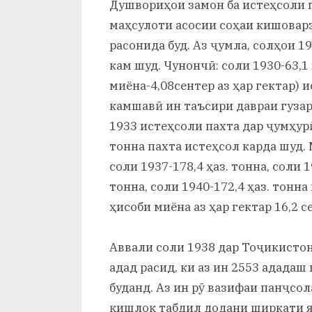
Душвориҳои замон ба истеҳсоли п
маҳсулоти асосии соҳаи кишоварз
расонида буд. Аз ҷумла, солҳои 1
кам шуд. Чунончӣ: соли 1930-63,1 
миёна-4,08сентер аз ҳар гектар) и
камшавӣ ин таъсири давраи гузар
1933 истеҳсоли пахта дар ҷумҳурӣ 
тонна пахта истеҳсол карда шуд. 
соли 1937-178,4 ҳаз. тонна, соли 1
тонна, соли 1940-172,4 ҳаз. тонна
ҳисоби миёна аз ҳар гектар 16,2 
Аввали соли 1938 дар Тоҷикисто
адад расид, ки аз ин 2553 ададаш
буданд. Аз ин рӯ вазифаи панҷсол
қишлоқ табдил додани ширкати я