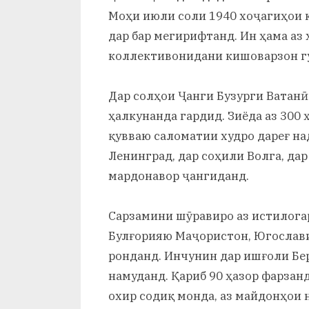
Моҳи июли соли 1940 хоҷагиҳои 
дар бар мегирифтанд. Ин ҳама аз
коллективонидани кишоварзон г
Дар солҳои Ҷанги Бузурги Ватанӣ
ҳалкунанда гардид. Зиёда аз 300
қувваю саломатии худро дареғ н
Ленинград, дар соҳили Волга, дар
мардонавор ҷангиданд.
Сарзамини шӯравиро аз истилогар
Булғорияю Маҷористон, Югослав
ронданд. Инчунин дар ишғоли Бе
намуданд. Қариб 90 ҳазор фарзан
охир содиқ монда, аз майдонҳои 