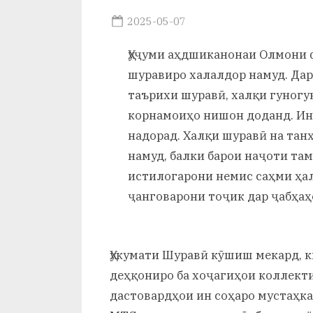
и
Posted
2025-05-07
Х
By
on
saidov
Ҳуҷуми аҳдшиканонаи Олмони 
у
шуравиро халалдор намуд. Да
с
таърихи шуравӣ, халқи гуног
р
корнамоиҳо нишон доданд. Ин
надорад. Халқи шуравӣ на тан
а
намуд, балки барои наҷоти там
в
истилогарони немис саҳми ҳал
ҷанговарони тоҷик дар ҷабҳа
Ҳукумати Шуравӣ кӯшиш мекард, к
деҳқониро ба хоҷагиҳои коллекти
дастовардҳои ин соҳаро мустаҳка