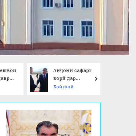
ешвои
Анҷоми сафари
даври
корӣ дар
next
Ҷумҳурии
Бойгонӣ
 ҷаҳон
Қирғизистон