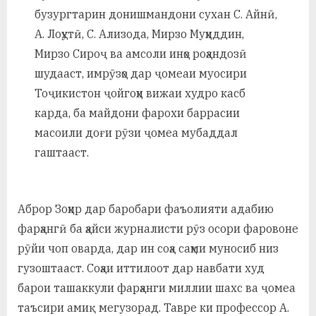
у
бузургтарин донишмандони сухан С. Айнӣ,
с
А. Лоҳутӣ, С. Ализода, Мирзо Муҳиддин,
Мирзо Сироҷ ва амсоли инҳо роҳандозӣ
р
шудааст, имрӯзҳо дар ҷомеаи муосири
а
Тоҷикистон ҷойгоҳи вижаи худро касб
в
карда, ба майдони фарохи баррасии
масоили доғи рӯзи ҷомеа мубаддал
гаштааст.
Аброр Зоҳир дар баробари фаъолияти адабию
фарҳангӣ ба ҳайси журналисти рӯз осори фаровоне
рӯйи чоп оварда, дар ин соҳа саҳми муносиб низ
гузоштааст. Соҳаи иттилоот дар навбати худ
барои ташаккули фарҳанги миллии шахс ва ҷомеа
таъсири амиқ мегузорад. Тавре ки профессор А.