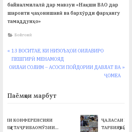
байналмилалӣ дар мавзуи «Нақши ВАО дар
шароити ҷаҳонишавӣ ва бархӯрди фарҳангу
тамаддунҳо»
Бойгонӣ
Навигация
P
13 ВОСИТАЕ, КИ НИЗОЪҲОИ ОИЛАВИРО
r
ПЕШГИРӢ МЕНАМОЯД
по
N
e
ОИЛАИ СОЛИМ – АСОСИ ПОЙДОРИИ ДАВЛАТ ВА
записям
e
v
ҶОМЕА
x
i
t
o
Паёмҳои марбут
P
u
o
s
s
P
ҶАЛАСАИ ШУРОИ НАВБАТИИ
t
o
ТАРБИЯВӢ ДАР ХОБГОҲИ ДОНИШҶӮЁН
prev
next