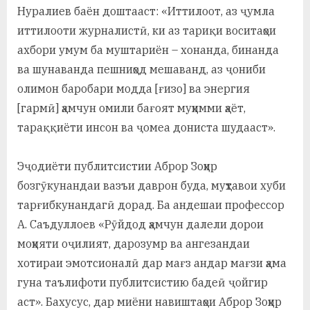
Нуралиев баён доштааст: «Иттилоот, аз ҷумла
иттилооти журналистӣ, ки аз тариқи воситаҳои
ахбори умум ба муштариён – хонанда, бинанда
ва шунаванда пешниҳод мешаванд, аз ҷониби
олимон баробари модда [ғизо] ва энергия
[гармӣ] ҳамчун омили бағоят муҳимми ҳаёт,
тараққиёти инсон ва ҷомеа дониста шудааст».
Эҷодиёти публитсистии Аброр Зоҳир
бозгӯкунандаи вазъи даврон буда, муҳтавои хуби
тарғибкунандагӣ дорад. Ба андешаи профессор
А. Саъдуллоев «Рӯйдод ҳамчун далели дорои
моҳияти оҷилият, дарозумр ва ангезандаи
хотираи эмотсионалӣ дар мағз андар мағзи ҳама
гуна таълифоти публитсистию бадеӣ ҷойгир
аст». Бахусус, дар миёни навиштаҳои Аброр Зоҳир