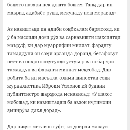
беҳамто назари нек дошта бошем. Танҳо дар ин
маврид адабиёт рушд мекунаду пеш меравад».
Аз навиштаҳои ин адиби соҳибқалам бармеояд, ки
ӯ ба масоили доғи рӯз ва сарнавишти шахсиятҳои
маъруф, ки дар муаррифии миллат, фарҳангу
тамаддуни он саҳми арзанда доранд, бетафовут
нест ва онҳоро шаҳсутунҳои устувор ва побарҷои
тамаддун ва фарҳанги миллат меҳисобад. Дар
робита ба ин масъала, олими шинохтаи соҳаи
журналистика Иброҳим Усмонов кӣ будани
публитсистро шарҳ дода менависад: «Ӯ шахсе
мебошад, ки навиштаҳояш ба авзои иҷтимоии
ҳаминрӯза дахл дорад».
Дар ниҳоят метавон гуфт, ки доираи мавзуи