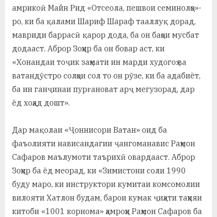
амрикоӣ Майн Рид «Отсеола, пешвои семинолҳо»-
ро, ки ба қалами Шариф Шараф тааллуқ дорад,
мавриди баррасӣ қарор дода, ба он баҳои мусбат
додааст. Аброр Зоҳир ба он бовар аст, ки
«Хонандаи тоҷик заҳмати ин марди худогоҳ ва
ватандӯстро солҳои сол то он рӯзе, ки ба адабиёт,
ба ин ганҷинаи пурғановат арҷ мегузорад, дар
ёд хоҳад дошт».
Дар мақолаи «Ҷоннисори Ватан» оид ба
фаъолияти нависандагии ҷангоманавис Раҳмон
Сафаров маълумоти таърихӣ овардааст. Аброр
Зоҳир ба ёд меорад, ки «Зимистони соли 1990
буду маро, ки инструктори кумитаи комсомолии
вилояти Хатлон будам, барои кумак ҷиҳати таҳияи
китоби «1001 корнома» ҳамроҳи Раҳмон Сафаров ба