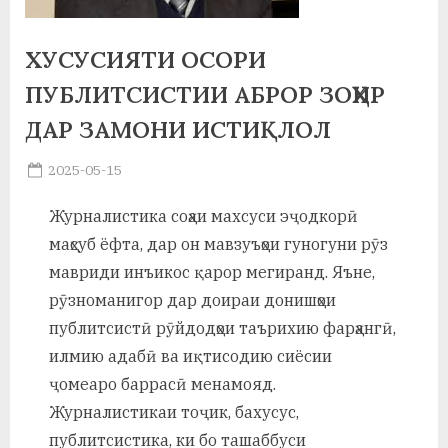
а
ХУСУСИЯТИ ОСОРИ
н
ПУБЛИТСИСТИИ АБРОР ЗОҲИР
о
ДАР ЗАМОНИ ИСТИҚЛОЛ
м
и
Posted
2025-05-15
By
on
saidov
Н
Журналистика соҳаи махсуси эҷодкорӣ
о
маҳсуб ёфта, дар он мавзуъҳои гуногуни рӯз
мавриди инъикос қарор мегиранд. Яъне,
с
рӯзноманигор дар доираи донишҳои
и
публитсистӣ рӯйдодҳои таърихию фарҳангӣ,
р
илмию адабӣ ва иқтисодию сиёсии
ҷомеаро баррасӣ менамояд.
и
Журналистикаи тоҷик, бахусус,
Х
публитсистика, ки бо ташаббуси