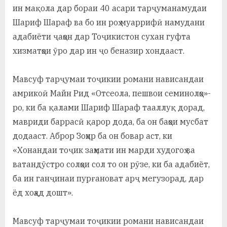
ин мақола дар бораи 40 асари тарҷуманамудаи
Шариф Шараф ва бо ин роҳ муаррифӣ намудани
адабиёти ҷаҳон дар Тоҷикистон сухан гуфта
хизматҳои ӯро дар ин ҷо беназир хондааст.
Мавсуф тарҷумаи тоҷикии романи нависандаи
амрикоӣ Майн Рид «Отсеола, пешвои семинолҳо»-
ро, ки ба қалами Шариф Шараф тааллуқ дорад,
мавриди баррасӣ қарор дода, ба он баҳои мусбат
додааст. Аброр Зоҳир ба он бовар аст, ки
«Хонандаи тоҷик заҳмати ин марди худогоҳ ва
ватандӯстро солҳои сол то он рӯзе, ки ба адабиёт,
ба ин ганҷинаи пурғановат арҷ мегузорад, дар
ёд хоҳад дошт».
Мавсуф тарҷумаи тоҷикии романи нависандаи