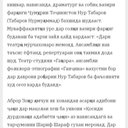
кишвар, нависанда, драматург ва собиқ вазири
фарҳанги Ҷумҳурии Тоҷикистон Нур Табаров
(Табаров Нурмуҳаммад) бахшида шудааст.
Муваффақиятҳои ӯро дар солҳои вазири фарҳанг
буданаш ба тарзи зайл қайд кардааст: «Дари
театрҳо мӯрчахонаро мемонд. Ансамблҳои нав
таъсис ёфтанд, репертуараи онҳо такмил дода
шуд. Театр-студияи «Гаҳвора», ансамбли
фолклорӣ-этнографии «Ганҷина» нахустин бор
дар даврони роҳбарии Нур Табаров ба фаъолияти
худ оғоз карда буданд».
Аброр Зоҳир ҳамчун як хонандаи асарҳои адибони
ҷаҳон дар мақолаи хеш ба унвони «Қосиди
дурдонаҳои адабиёти ҷаҳон» аз нависандагӣ ва
тарҷумонии Шариф Шараф сухан меронад. Дар