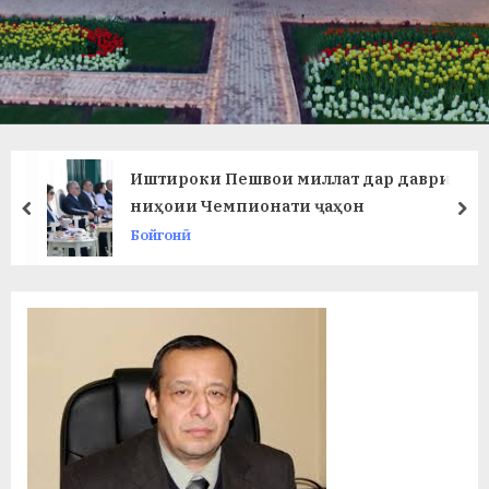
в
л
а
т
и
Иштироки Пешвои миллат дар даври
и
ниҳоии Чемпионати ҷаҳон
prev
ne
Бойгонӣ
Б
о
х
т
а
р
б