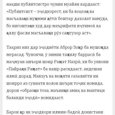
нақши публитсистро чунин муайян кардааст:
«Публитсист – эҷодкорест, ки ба воқеаҳо ва
масъалаҳои муҳимми ҳаётӣ бештар дахолат намуда,
бо нигоштаҳои худ дар маърифати иҷтимоӣ ва
ҳаллу фасли масъалаҳои рӯз саҳмгузор аст».
Тақриз низ дар эҷодиёти Аброр Зоҳир ба мушоҳида
мерасад. Чунончи, ӯ зимни таҳлилу баррасӣ ба
маҷмуаи ашъори шоир Раҳмат Назрӣ, ки бо унвони
«Пайраҳаи Раҳмат» ба нашр расидааст, андешаи
илмӣ дорад. Мавзуъ ва моҳияти ғазалиёти ин
шоирро аз суннати волои шеъри тоҷик номида,
дорои «образҳои тоза, маъниҳои амиқ ва мантиқи
баланди эҷодӣ» номидааст.
Барои
ҳар як эҷодкори илмию бадеӣ донистани