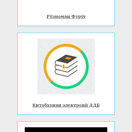
Рӯзномаи Фурӯғ
Китобхонаи электронӣ ДДБ