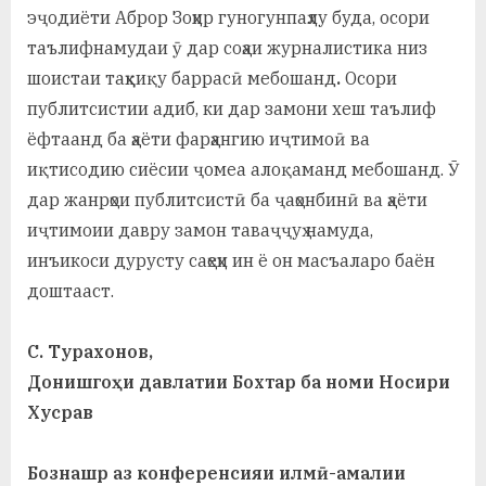
эҷодиёти Аброр Зоҳир гуногунпаҳлу буда, осори
таълифнамудаи ӯ дар соҳаи журналистика низ
шоистаи таҳқиқу баррасӣ мебошанд
.
Осори
публитсистии адиб, ки дар замони хеш таълиф
ёфтаанд ба ҳаёти фарҳангию иҷтимоӣ ва
иқтисодию сиёсии ҷомеа алоқаманд мебошанд. Ӯ
дар жанрҳои публитсистӣ ба ҷаҳонбинӣ ва ҳаёти
иҷтимоии давру замон таваҷҷуҳ намуда,
инъикоси дурусту саҳеҳи ин ё он масъаларо баён
доштааст.
С. Турахонов,
Донишгоҳи давлатии Бохтар ба номи Носири
Хусрав
Бознашр аз конференсияи илмӣ-амалии