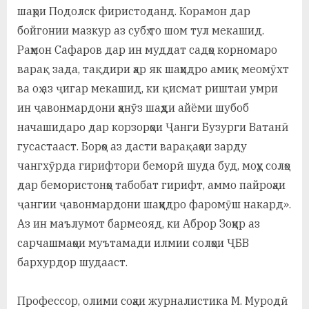
шаҳри Подолск фиристоданд. Корамон дар
бойгонии мазкур аз субҳ то шом тул мекашид.
Раҳмон Сафаров дар ин муддат садҳо корномаро
варақ зада, тақдири ҳар як шаҳидро амиқ меомӯхт
ва оҳ аз ҷигар мекашид, ки қисмат риштаи умри
ин ҷавонмардони ҳанӯз шаҳди айёми шубоб
начашидаро дар корзорҳои Ҷанги Бузурги Ватанӣ
гусастааст. Борҳо аз дасти варақаҳои зарду
чангхӯрда гирифтори беморӣ шуда буд, моҳу солҳо
дар бемористонҳо табобат гирифт, аммо пайроҳаи
ҷангии ҷавонмардони шаҳидро фаромӯш накард».
Аз ин маълумот бармеояд, ки Аброр Зоҳир аз
сарчашмаҳои муътамади илмии солҳои ҶБВ
бархурдор шудааст.
Профессор, олими соҳаи журналистика М. Муродӣ