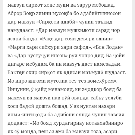
мавзуи сирқот хеле муҳим ва зарур мебошад.
Аброр Зоҳир зимни мусоҳиба бо адабиётшиносон
дар мавзуи «Сирқоти адабӣ» чунин таъкид
намудааст: «Дар мавзуи мушкилоти сарҳад чор
асари банда: «Рақс дар сояи девори оҳанин»,
«Марги хари сиёҳ сури хари сафед», «Бен Лодан»
ва «Дар ҷустуҷӯи инсон» рӯи чопро дид. Ба ҷойи
дигаре мебудам, ба ин мавзуъ даст намезадам.
Вақтҳои охир сирқот як ҳодисаи маъмулӣ шудааст.
Мо инро ҳангоми мутолиа тез-тез вомехӯрем».
Инчунин, ӯ қайд менамояд, ки эҷодкор бояд ба
мазмун ва мавзуи нав рӯй оварда, сабку услуби
хоси бадеӣ дошта бошад. Ӯ аз нуктаи назари
илмӣ-интиқодӣ ба адибони оянда чунин тавсия
додааст: «Мо бояд хурдагириву нотавонбиниро
як сӯ монда, пеш аз ҳама ба мавзуи тоза, асари