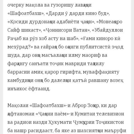
очерку мақола ва гузоришу лавҳаҳои
«Шафоатбахш», «Дарди ӯ дарди кино буд»,
«Қосиди дурдонаҳои адабиёти ҷаҳон», «Монеаҳоро
Сайф шикаст», «Ҷоннисори Ватан», «Убайдуллои
Раҷаб на рӯз хоб асту на шаб», «Ғами киноро кӣ
мехӯрад?» ва ғайраҳо бо оҳанги публитсистӣ эҷод
шуда, дар онҳо масъалаҳои илму маориф ва
фарҳангу санъати тоҷик мавриди таҳлилу
баррасии амиқ қарор гирифта, муваффақияту
камбудиҳои онҳо бо далелҳои қатъӣ равшану возеҳ
инъикос ёфтаанд.
Мақолаи «Шафоатбахш»-и Аброр Зоҳир, ки дар
ҳафтаномаи «Ҷаҳони паём»-и Кумитаи телевизион
ва радиои назди Ҳукумати Ҷумҳурии Тоҷикистон
ба нашр расидааст, ба яке аз шахсиятҳои маъруфи