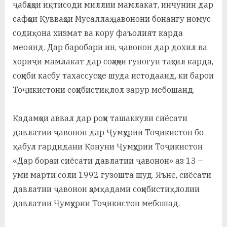
у
ҷабҳаҳои иқтисоди миллии мамлакат, инчунин дар
сафҳои Қувваҳои Мусаллаҳ ҷавонони бонангу номус
с
содиқона хизмат ва кору фаъолият карда
р
меоянд. Дар баробари ин, ҷавонон дар дохил ва
а
хориҷи мамлакат дар соҳаҳои гуногун таҳсил карда,
соҳиби касбу тахассусҳое шуда истодаанд, ки барои
в
Тоҷикистони соҳибистиқлол зарур мебошанд.
Қадамҳои аввал дар роҳи ташаккули сиёсати
давлатии ҷавонон дар Ҷумҳурии Тоҷикистон бо
қабул гардидани Қонуни Ҷумҳурии Тоҷикистон
«Дар бораи сиёсати давлатии ҷавонон» аз 13 –
уми марти соли 1992 гузошта шуд. Яъне, сиёсати
давлатии ҷавонон ҳамқадами соҳибистиқлолии
давлатии Ҷумҳурии Тоҷикистон мебошад.