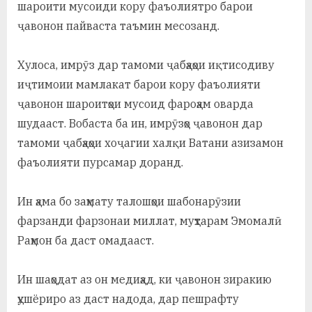
шароити мусоиди кору фаъолиятро барои
ҷавонон пайваста таъмин месозанд.
Хулоса, имрӯз дар тамоми ҷабҳаҳои иқтисодиву
иҷтимоии мамлакат барои кору фаъолияти
ҷавонон шароитҳои мусоид фароҳам оварда
шудааст. Вобаста ба ин, имрӯзҳо ҷавонон дар
тамоми ҷабҳаҳои хоҷагии халқи Ватани азизамон
фаъолияти пурсамар доранд.
Ин ҳама бо заҳмату талошҳои шабонарӯзии
фарзанди фарзонаи миллат, муҳтарам Эмомалӣ
Раҳмон ба даст омадааст.
Ин шаҳодат аз он медиҳад, ки ҷавонон зиракию
ҳушёриро аз даст надода, дар пешрафту