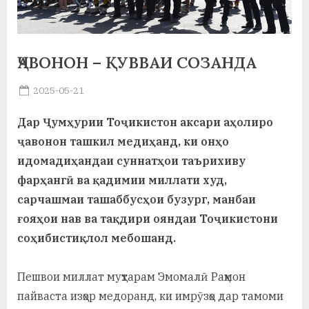
а
н
ҶАВОНОН – ҚУВВАИ СОЗАНДА
о
Posted
2025-05-21
м
By
on
saidov
и
Дар Ҷумҳурии Тоҷикистон аксари аҳолиро
Н
ҷавонон ташкил медиҳанд, ки онҳо
идомадиҳандаи суннатҳои таърихиву
о
фарҳангӣ ва қадимии миллати худ,
с
сарчашмаи ташаббусҳои бузург, манбаи
и
ғояҳои нав ва тақдири ояндаи Тоҷикистони
соҳибистиқлол мебошанд.
р
и
Пешвои миллат муҳтарам Эмомалӣ Раҳмон
Х
пайваста изҳор медоранд, ки имрӯзҳо дар тамоми