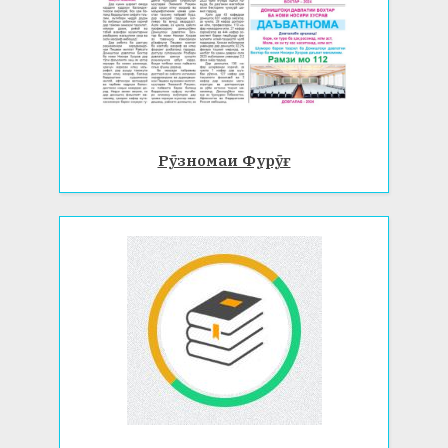
Рӯзномаи Фурӯғ