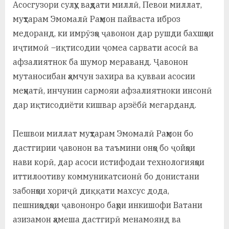
Асосгузори сулҳу ваҳдати миллӣ, Певои миллат,
муҳтарам Эмомалӣ Раҳмон пайваста иброз
медоранд, ки имрӯзҳо ҷавонон дар рушди бахшҳои
иҷтимоӣ –иқтисодии ҷомеа сарвати асосӣ ва
афзалиятнок ба шумор мераванд. Ҷавонон
мутаносибан ҳамчун захира ва қувваи асосии
меҳнатӣ, инчунин сармояи афзалиятноки инсонӣ
дар иқтисодиёти кишвар арзёбӣ мегарданд.
Пешвои миллат муҳтарам Эмомалӣ Раҳмон бо
дастгирии ҷавонон ва таъмини онҳо бо ҷойҳои
нави корӣ, дар асоси истифодаи технологияҳои
иттилоотиву коммуникатсионӣ бо донистани
забонҳои хориҷӣ диққати махсус дода,
пешниҳодҳои ҷавононро баҳри инкишофи Ватани
азизамон ҳамеша дастгирӣ менамоянд ва