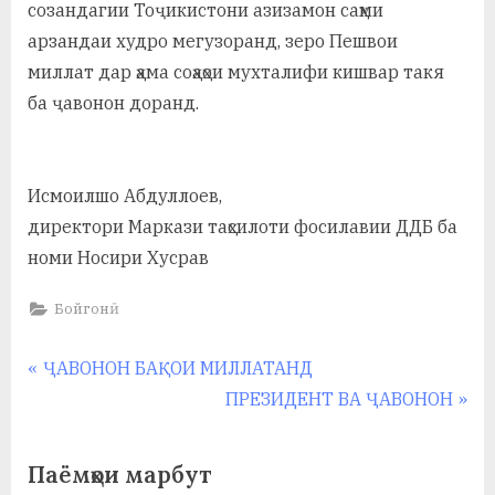
созандагии Тоҷикистони азизамон саҳми
арзандаи худро мегузоранд, зеро Пешвои
миллат дар ҳама соҳаҳои мухталифи кишвар такя
ба ҷавонон доранд.
Исмоилшо Абдуллоев,
директори Маркази таҳсилоти фосилавии ДДБ ба
номи Носири Хусрав
Бойгонӣ
Навигация
P
ҶАВОНОН БАҚОИ МИЛЛАТАНД
r
N
ПРЕЗИДЕНТ ВА ҶАВОНОН
по
e
e
записям
v
x
Паёмҳои марбут
i
t